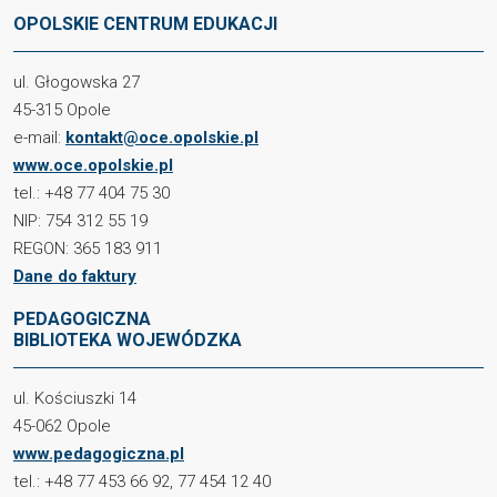
OPOLSKIE CENTRUM EDUKACJI
ul. Głogowska 27
45-315 Opole
e-mail:
kontakt@oce.opolskie.pl
www.oce.opolskie.pl
tel.: +48 77 404 75 30
NIP: 754 312 55 19
REGON: 365 183 911
Dane do faktury
PEDAGOGICZNA
BIBLIOTEKA WOJEWÓDZKA
ul. Kościuszki 14
45-062 Opole
www.pedagogiczna.pl
tel.: +48 77 453 66 92, 77 454 12 40