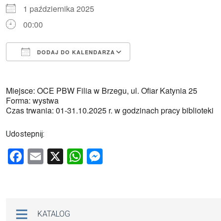
1 października 2025
00:00
DODAJ DO KALENDARZA
Pobierz ICS
Kalendarz Google
Miejsce: OCE PBW Filia w Brzegu, ul. Ofiar Katynia 25
Forma: wystwa
Czas trwania: 01-31.10.2025 r. w godzinach pracy biblioteki
Udostepnij:
F
E
X
W
M
a
m
h
es
ce
ail
at
se
b
s
n
Na skróty
KATALOG
o
A
g