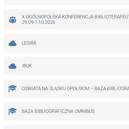
o
p
er
k
p
X OGÓLNOPOLSKA KONFERENCJA BIBLIOTERAPE
29.09-1.10.2026
LEGIMI
IBUK
OŚWIATA NA ŚLĄSKU OPOLSKIM – BAZA BIBLIOGR
BAZA BIBLIOGRAFICZNA OMNIBUS