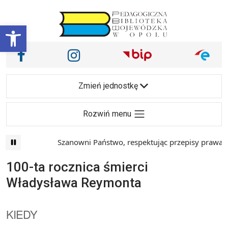
Przejdź do treści
Otwórz pasek narzędzi
Nasze media społecznościowe i inne
Facebook
Instagram
Main Navigation
Zmień jednostkę
Rozwiń menu
Szanowni Państwo, respektując przepisy prawa i 
100-ta rocznica śmierci
Władysława Reymonta
KIEDY