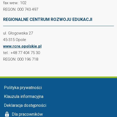
fax wew.: 102
REGON: 000 743 497
REGIONALNE CENTRUM ROZWOJU EDUKACJI
ul. Głogowska 27
45-315 Opole
www.rcre.opolskie.pl
tel.: +48 77 404 75 30
REGON: 000 196 718
Menu stopka
Polityka prywatności
Klauzula informacyjna
Deklaracja dostępności
Dla pracowników