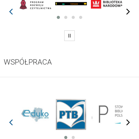
prev
next
WSTRZYMAJ
WSPÓŁPRACA
prev
next