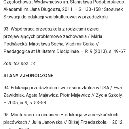
Częstochowa : Wydawnictwo im. Stanisława Podobińskiego
Akademii im. Jana Długosza, 2011. – S. 133-158 : Stosunek
Słowacji do edukacji wielokulturowej w przedszkolu
93. Współpraca przedszkola z rodzicami dzieci
przejawiających problemowe zachowania / Mária
Podhájecká, Mirosława Socha, Vladimír Gerka //
Paedagogica at Utilitatem Disciplinae. – R. 9 (2013), s. 49-67
Zob. też poz. 14
STANY ZJEDNOCZONE
94. Edukacja przedszkolna i wczesnoszkolna w USA / Ewa
Zawidniak, Agata Majewicz, Piotr Majewicz // Życie Szkoły.
– 2005, nr 9, s. 53-58
95. Montessori za oceanem – edukacja w amerykańskich
placówkach / Julia Janowska // Bliżej Przedszkola. – 2012,