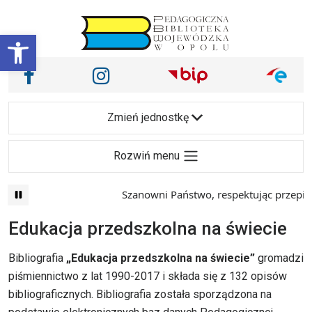
Przejdź do treści
Otwórz pasek narzędzi
Nasze media społecznościowe i inne
Facebook
Instagram
Main Navigation
Zmień jednostkę
Rozwiń menu
Szanowni Państwo, respektując przepisy prawa 
Edukacja przedszkolna na świecie
Bibliografia
„Edukacja przedszkolna na świecie”
gromadzi
piśmiennictwo z lat 1990-2017 i składa się z 132 opisów
bibliograficznych. Bibliografia została sporządzona na