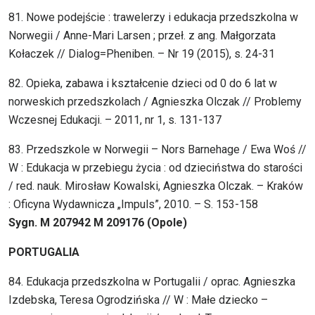
81. Nowe podejście : trawelerzy i edukacja przedszkolna w
Norwegii / Anne-Mari Larsen ; przeł. z ang. Małgorzata
Kołaczek // Dialog=Pheniben. – Nr 19 (2015), s. 24-31
82. Opieka, zabawa i kształcenie dzieci od 0 do 6 lat w
norweskich przedszkolach / Agnieszka Olczak // Problemy
Wczesnej Edukacji. – 2011, nr 1, s. 131-137
83. Przedszkole w Norwegii – Nors Barnehage / Ewa Woś //
W : Edukacja w przebiegu życia : od dzieciństwa do starości
/ red. nauk. Mirosław Kowalski, Agnieszka Olczak. – Kraków
: Oficyna Wydawnicza „Impuls”, 2010. – S. 153-158
Sygn. M 207942 M 209176 (Opole)
PORTUGALIA
84. Edukacja przedszkolna w Portugalii / oprac. Agnieszka
Izdebska, Teresa Ogrodzińska // W : Małe dziecko –