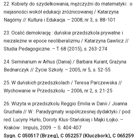
22. Kobiety do szydełkowania, mężczyźni do matematyki : o
niejasności wokół edukacji zróżnicowanej / Katarzyna
Nagórny // Kultura i Edukacja. – 2008, nr 3, s. 88-101
23. Ocalić demokrację : duńskie przedszkola prywatne i
niezależne w epoce neoliberalizmu / Katarzyna Gawlicz //
Studia Pedagogiczne. – T. 68 (2015), s. 263-274
24. Seminarium w Arhus (Dania) / Barbara Kurant, Grażyna
Bednarczyk // Życie Szkoły. – 2005, nr 5, s. 52-55
25. W duńskich przedszkolach / Teresa Parczewska //
Wychowanie w Przedszkolu. – 2006, nr 2, s. 21-25
26. Wizyta w przedszkolu Reggio Emilia w Danii / Joanna
Gruchała // W : Paradygmaty współczesnej dydaktyki / pod
red. Lucyny Hurło, Doroty Klus-Stańskiej i Majki Łojko. –
Kraków : Impuls, 2009. – S. 404-407
Sygn. C 050517 (Brzeg), C 052257 (Kluczbork), C 065259