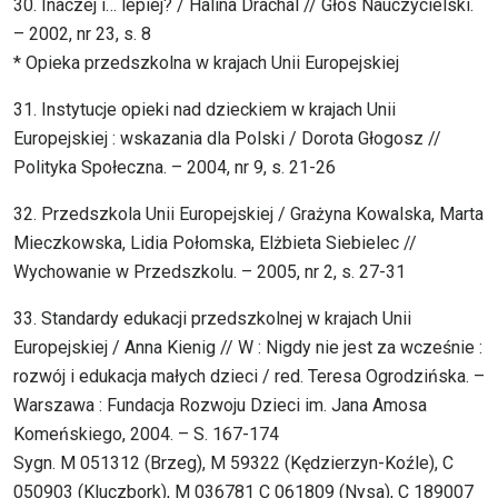
30. Inaczej i… lepiej? / Halina Drachal // Głos Nauczycielski.
– 2002, nr 23, s. 8
* Opieka przedszkolna w krajach Unii Europejskiej
31. Instytucje opieki nad dzieckiem w krajach Unii
Europejskiej : wskazania dla Polski / Dorota Głogosz //
Polityka Społeczna. – 2004, nr 9, s. 21-26
32. Przedszkola Unii Europejskiej / Grażyna Kowalska, Marta
Mieczkowska, Lidia Połomska, Elżbieta Siebielec //
Wychowanie w Przedszkolu. – 2005, nr 2, s. 27-31
33. Standardy edukacji przedszkolnej w krajach Unii
Europejskiej / Anna Kienig // W : Nigdy nie jest za wcześnie :
rozwój i edukacja małych dzieci / red. Teresa Ogrodzińska. –
Warszawa : Fundacja Rozwoju Dzieci im. Jana Amosa
Komeńskiego, 2004. – S. 167-174
Sygn. M 051312 (Brzeg), M 59322 (Kędzierzyn-Koźle), C
050903 (Kluczbork), M 036781 C 061809 (Nysa), C 189007