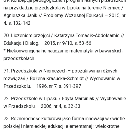
69. Koncepcja pedagogiczna i program leśnych przedszkoli
na przykładzie przedszkola w Lipsku na terenie Niemiec /
Agnieszka Janik // Problemy Wczesnej Edukacji. – 2015, nr
4, s. 132-142
70. Liczeniem przejęci / Katarzyna Tomasik-Abdelsamie //
Edukacja i Dialog. – 2015, nr 9/10, s. 53-56
* Niekonwencjonalne nauczanie matematyki w bawarskich
przedszkolach
71. Przedszkola w Niemczech – poszukiwania różnych
rozwiązań / Bożena Krasucka-Schmidt // Wychowanie w
Przedszkolu. – 1996, nr 7, s. 391-397
72. Przedszkole w Lipsku / Edyta Marciniak // Wychowanie
w Przedszkolu. – 2006, nr 4, s. 32-33
73. Różnorodność kulturowa jako forma innowacji w świetle
polskiej i niemieckiej edukacji elementarnej : wielokrotne