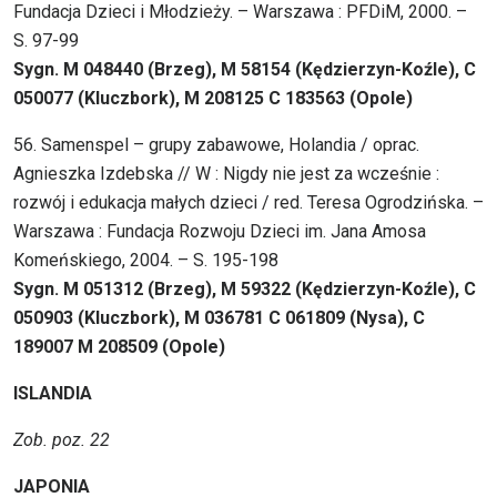
Fundacja Dzieci i Młodzieży. – Warszawa : PFDiM, 2000. –
S. 97-99
Sygn. M 048440 (Brzeg), M 58154 (Kędzierzyn-Koźle), C
050077 (Kluczbork), M 208125 C 183563 (Opole)
56. Samenspel – grupy zabawowe, Holandia / oprac.
Agnieszka Izdebska // W : Nigdy nie jest za wcześnie :
rozwój i edukacja małych dzieci / red. Teresa Ogrodzińska. –
Warszawa : Fundacja Rozwoju Dzieci im. Jana Amosa
Komeńskiego, 2004. – S. 195-198
Sygn. M 051312 (Brzeg), M 59322 (Kędzierzyn-Koźle), C
050903 (Kluczbork), M 036781 C 061809 (Nysa), C
189007 M 208509 (Opole)
ISLANDIA
Zob. poz. 22
JAPONIA