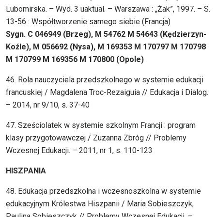
Lubomirska. – Wyd. 3 uaktual. – Warszawa : „Żak”, 1997. – S.
13-56 : Współtworzenie samego siebie (Francja)
Sygn. C 046949 (Brzeg), M 54762 M 54643 (Kędzierzyn-
Koźle), M 056692 (Nysa), M 169353 M 170797 M 170798
M 170799 M 169356 M 170800 (Opole)
46. Rola nauczyciela przedszkolnego w systemie edukacji
francuskiej / Magdalena Troc-Rezaiguia // Edukacja i Dialog.
– 2014, nr 9/10, s. 37-40
47. Sześciolatek w systemie szkolnym Francji : program
klasy przygotowawczej / Zuzanna Zbróg // Problemy
Wczesnej Edukacji. – 2011, nr 1, s. 110-123
HISZPANIA
48. Edukacja przedszkolna i wczesnoszkolna w systemie
edukacyjnym Królestwa Hiszpanii / Maria Sobieszczyk,
Paulina Sobieszczyk // Problemy Wczesnej Edukacji. –