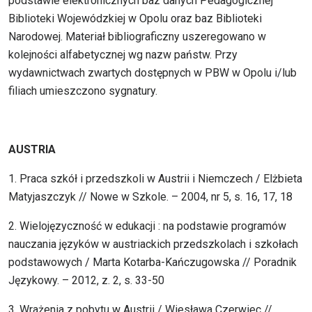
podstawie elektronicznych baz danych Pedagogicznej
Biblioteki Wojewódzkiej w Opolu oraz baz Biblioteki
Narodowej. Materiał bibliograficzny uszeregowano w
kolejności alfabetycznej wg nazw państw. Przy
wydawnictwach zwartych dostępnych w PBW w Opolu i/lub
filiach umieszczono sygnatury.
AUSTRIA
1. Praca szkół i przedszkoli w Austrii i Niemczech / Elżbieta
Matyjaszczyk // Nowe w Szkole. – 2004, nr 5, s. 16, 17, 18
2. Wielojęzyczność w edukacji : na podstawie programów
nauczania języków w austriackich przedszkolach i szkołach
podstawowych / Marta Kotarba-Kańczugowska // Poradnik
Językowy. – 2012, z. 2, s. 33-50
3. Wrażenia z pobytu w Austrii / Wiesława Czerwiec //