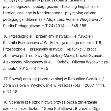
15. Język angielski w przedszkolach : dylematy
psychologiczne i pedagogiczne =Teaching English as a
foreign language in Kondergartens : psychological and
pedagogigal dilemmas / Alicja Leix, Adriana Wiegerova //
Studia Pedagogiczne. – T. 24 (2014), s. 345-355
16. Przedszkole – przemiany instytucji i jej funkcje /
Radmila Burkovicová // W : Edukacja małego dziecka. T. 8,
Przedszkole – przemiany instytucji i jej funkcji / praca
zbiorowa pod red. Ewy Ogrodzkiej-Mazur, Urszuli Szuścik,
Aleksandry Minczanowskiej. – Kraków : Oficyna Wydawnicza
„Impuls”, 2015. – S. 17-25
17. Rozwój edukacji przedszkolnej w Republice Czeskiej /
Zora Syslová // Wychowanie w Przedszkolu. – 2007, nr 11,
s. 14-18
18. Scenariusze szkolnictwa przyszłości a zmierzanie
czeskich przedszkoli / Soňa Kot’átková ; tł. z czes. Olga