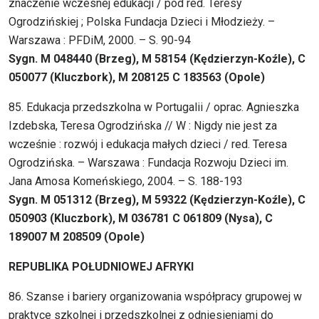
znaczenie wczesnej edukacji / pod red. Teresy
Ogrodzińskiej ; Polska Fundacja Dzieci i Młodzieży. –
Warszawa : PFDiM, 2000. – S. 90-94
Sygn. M 048440 (Brzeg), M 58154 (Kędzierzyn-Koźle), C
050077 (Kluczbork), M 208125 C 183563 (Opole)
85. Edukacja przedszkolna w Portugalii / oprac. Agnieszka
Izdebska, Teresa Ogrodzińska // W : Nigdy nie jest za
wcześnie : rozwój i edukacja małych dzieci / red. Teresa
Ogrodzińska. – Warszawa : Fundacja Rozwoju Dzieci im.
Jana Amosa Komeńskiego, 2004. – S. 188-193
Sygn. M 051312 (Brzeg), M 59322 (Kędzierzyn-Koźle), C
050903 (Kluczbork), M 036781 C 061809 (Nysa), C
189007 M 208509 (Opole)
REPUBLIKA POŁUDNIOWEJ AFRYKI
86. Szanse i bariery organizowania współpracy grupowej w
praktyce szkolnej i przedszkolnej z odniesieniami do