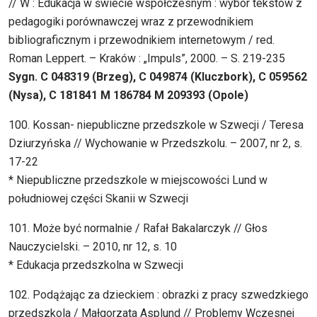
// W : Edukacja w świecie współczesnym : wybór tekstów z
pedagogiki porównawczej wraz z przewodnikiem
bibliograficznym i przewodnikiem internetowym / red.
Roman Leppert. – Kraków : „Impuls”, 2000. – S. 219-235
Sygn. C 048319 (Brzeg), C 049874 (Kluczbork), C 059562
(Nysa), C 181841 M 186784 M 209393 (Opole)
100. Kossan- niepubliczne przedszkole w Szwecji / Teresa
Dziurzyńska // Wychowanie w Przedszkolu. – 2007, nr 2, s.
17-22
* Niepubliczne przedszkole w miejscowości Lund w
południowej części Skanii w Szwecji
101. Może być normalnie / Rafał Bakalarczyk // Głos
Nauczycielski. – 2010, nr 12, s. 10
* Edukacja przedszkolna w Szwecji
102. Podążając za dzieckiem : obrazki z pracy szwedzkiego
przedszkola / Małgorzata Asplund // Problemy Wczesnej