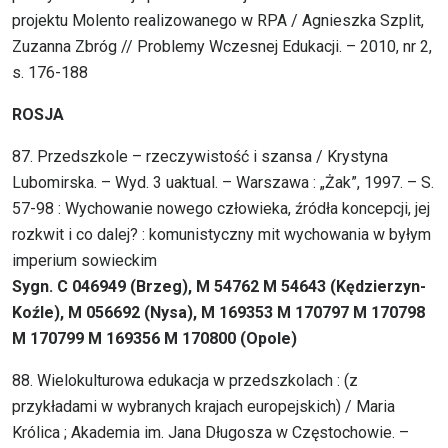
projektu Molento realizowanego w RPA / Agnieszka Szplit,
Zuzanna Zbróg // Problemy Wczesnej Edukacji. – 2010, nr 2,
s. 176-188
ROSJA
87. Przedszkole – rzeczywistość i szansa / Krystyna
Lubomirska. – Wyd. 3 uaktual. – Warszawa : „Żak”, 1997. – S.
57-98 : Wychowanie nowego człowieka, źródła koncepcji, jej
rozkwit i co dalej? : komunistyczny mit wychowania w byłym
imperium sowieckim
Sygn. C 046949 (Brzeg), M 54762 M 54643 (Kędzierzyn-
Koźle), M 056692 (Nysa), M 169353 M 170797 M 170798
M 170799 M 169356 M 170800 (Opole)
88. Wielokulturowa edukacja w przedszkolach : (z
przykładami w wybranych krajach europejskich) / Maria
Królica ; Akademia im. Jana Długosza w Częstochowie. –