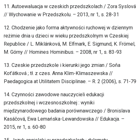
11. Autoewaluacja w czeskich przedszkolach / Zora Syslová
// Wychowanie w Przedszkolu. – 2013, nr 1, s. 28-31
12. Chodzenie jako forma aktywności ruchowej w dziennym
reżimie dnia u dzieci w wieku przedszkolnym w Czeskiej
Republice / L. Miklánková, M. Elfmark, E. Sigmund, K. Frömel,
M. Górny // Homines Hominibus. – 2008, nr 1, s. 83-93
13. Czeskie przedszkole i kierunki jego zmian / Soňa
Kot’átková ; tł. z czes. Anna Klim-Klimaszewska //
Paedagogica at Utilitatem Disciplinae. – R. 2 (2006), s. 71-79
14. Czynności zawodowe nauczycieli edukacji
przedszkolnej i wczesnoszkolnej : wyniki
międzynarodowego badania porównawczego / Bronislava
Kasáčová, Ewa Lemańska-Lewandowska // Edukacja. –
2015, nr 1, s. 60-80