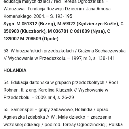
edukacja małych dzieci / red. Teresa Ogrodzińska. –
Warszawa : Fundacja Rozwoju Dzieci im. Jana Amosa
Komeńskiego, 2004. – S. 193-195
Sygn. M 051312 (Brzeg), M 59322 (Kędzierzyn-Koźle), C
050903 (Kluczbork), M 036781 C 061809 (Nysa), C
189007 M 208509 (Opole)
53. W hiszpańskich przedszkolach / Grażyna Sochaczewska
// Wychowanie w Przedszkolu. – 1997, nr 3, s. 138-141
HOLANDIA
54. Edukacja daltońska w grupach przedszkolnych / Roel
Röhner ; tł. z ang. Karolina Klucznik // Wychowanie w
Przedszkolu. – 2009, nr 4, s. 26-29
55. Samenspel – grupy zabawowe, Holandia / oprac.
Agnieszka Izdebska // W : Małe dziecko – znaczenie
wczesnej edukacji / pod red. Teresy Ogrodzińskiej ; Polska