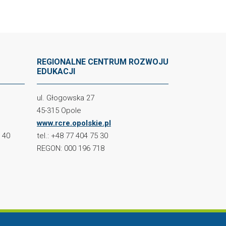
REGIONALNE CENTRUM ROZWOJU
EDUKACJI
ul. Głogowska 27
45-315 Opole
www.rcre.opolskie.pl
2 40
tel.: +48 77 404 75 30
REGON: 000 196 718