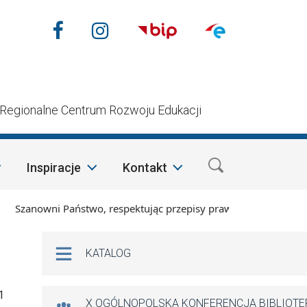
Nasze media społecznościow
Facebook
Instagram
n
Regionalne Centrum Rozwoju Edukacji
Inspiracje
Kontakt
zanowni Państwo, respektując przepisy prawa i mając na wzglę
Na skróty
KATALOG
1
X OGÓLNOPOLSKA KONFERENCJA BIBLIOT