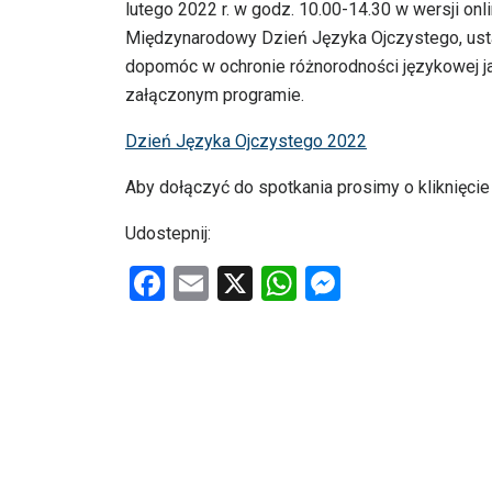
lutego 2022 r. w godz. 10.00-14.30 w wersji on
Międzynarodowy Dzień Języka Ojczystego, ust
dopomóc w ochronie różnorodności językowej j
załączonym programie.
Dzień Języka Ojczystego 2022
Aby dołączyć do spotkania prosimy o kliknięcie 
Udostepnij:
F
E
X
W
M
a
m
h
es
ce
ail
at
se
b
s
n
o
A
g
o
p
er