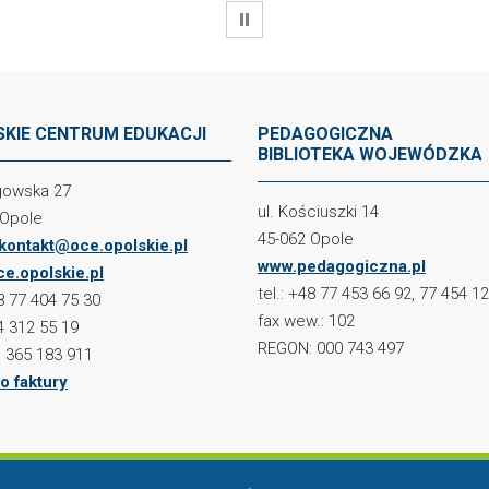
WSTRZYMAJ
KIE CENTRUM EDUKACJI
PEDAGOGICZNA
BIBLIOTEKA WOJEWÓDZKA
ogowska 27
ul. Kościuszki 14
 Opole
45-062 Opole
kontakt@oce.opolskie.pl
www.pedagogiczna.pl
e.opolskie.pl
tel.: +48 77 453 66 92, 77 454 1
48 77 404 75 30
fax wew.: 102
4 312 55 19
REGON: 000 743 497
 365 183 911
o faktury