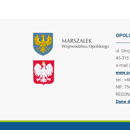
OPOLS
ul. Gł
45-315
e-mail:
www.oc
tel.: +
NIP: 75
REGON:
Dane d