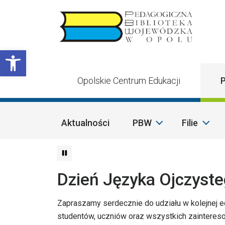
Przejdź do treści
Otwórz pasek narzędzi
Opolskie Centrum Edukacji
P
Aktualności
PBW
Filie
Dzień Języka Ojczyst
Zapraszamy serdecznie do udziału w kolejnej e
studentów, uczniów oraz wszystkich zainteres