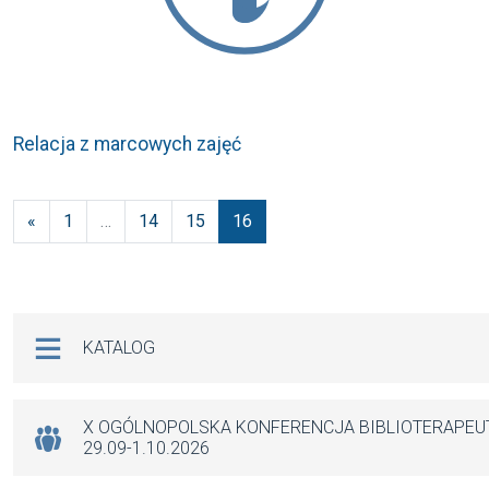
Relacja z marcowych zajęć
Nawigacja po wpisach
«
1
…
14
15
16
Na skróty
KATALOG
X OGÓLNOPOLSKA KONFERENCJA BIBLIOTERAPE
29.09-1.10.2026