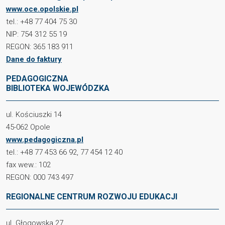
www.oce.opolskie.pl
tel.: +48 77 404 75 30
NIP: 754 312 55 19
REGON: 365 183 911
Dane do faktury
PEDAGOGICZNA
BIBLIOTEKA WOJEWÓDZKA
ul. Kościuszki 14
45-062 Opole
www.pedagogiczna.pl
tel.: +48 77 453 66 92, 77 454 12 40
fax wew.: 102
REGON: 000 743 497
REGIONALNE CENTRUM ROZWOJU EDUKACJI
ul. Głogowska 27