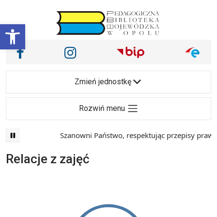
Przejdź do treści
Otwórz pasek narzędzi
Nasze media społecznościowe i inne
Facebook
Instagram
Main Navigation
Zmień jednostkę
Rozwiń menu
Szanowni Państwo, respektując przepisy prawa i
Relacje z zajęć