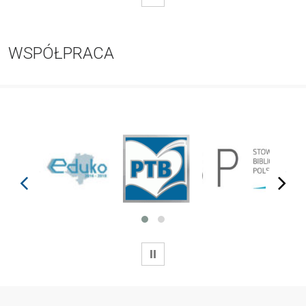
WSPÓŁPRACA
prev
next
WSTRZYMAJ