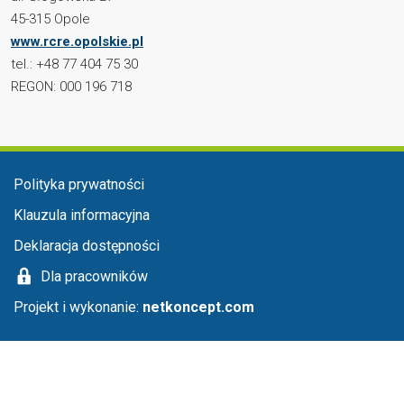
45-315 Opole
www.rcre.opolskie.pl
tel.: +48 77 404 75 30
REGON: 000 196 718
Menu stopka
Polityka prywatności
Klauzula informacyjna
Deklaracja dostępności
Dla pracowników
Projekt i wykonanie:
netkoncept.com