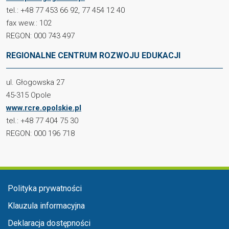
tel.: +48 77 453 66 92, 77 454 12 40
fax wew.: 102
REGON: 000 743 497
REGIONALNE CENTRUM ROZWOJU EDUKACJI
ul. Głogowska 27
45-315 Opole
www.rcre.opolskie.pl
tel.: +48 77 404 75 30
REGON: 000 196 718
Menu stopka
Polityka prywatności
Klauzula informacyjna
Deklaracja dostępności