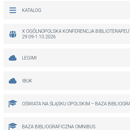
b
s
n
Na skróty
KATALOG
o
A
g
o
p
er
k
p
X OGÓLNOPOLSKA KONFERENCJA BIBLIOTERAPE
29.09-1.10.2026
LEGIMI
IBUK
OŚWIATA NA ŚLĄSKU OPOLSKIM – BAZA BIBLIOGR
BAZA BIBLIOGRAFICZNA OMNIBUS