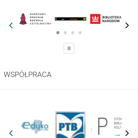
prev
next
WSTRZYMAJ
WSPÓŁPRACA
prev
next