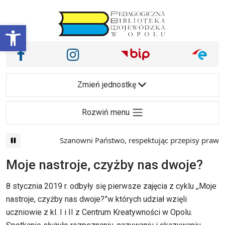
Przejdź do treści
Otwórz pasek narzędzi
Nasze media społecznościowe i inne
Facebook
Instagram
Main Navigation
Zmień jednostkę
Rozwiń menu
Szanowni Państwo, respektując przepisy prawa i m
Moje nastroje, czyżby nas dwoje?
8 stycznia 2019 r. odbyły się pierwsze zajęcia z cyklu ,,Moje
nastroje, czyżby nas dwoje?”w których udział wzięli
uczniowie z kl. I i II z Centrum Kreatywności w Opolu.