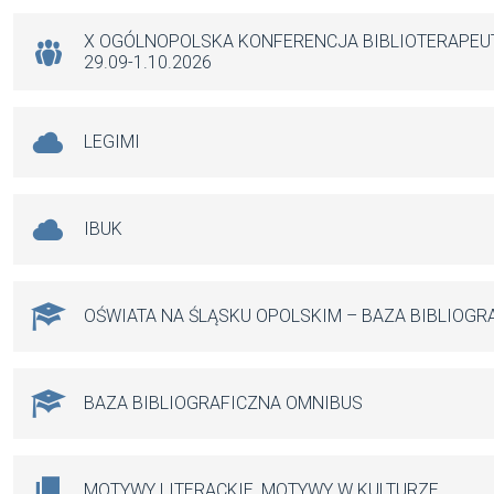
o
p
er
k
p
X OGÓLNOPOLSKA KONFERENCJA BIBLIOTERAPE
29.09-1.10.2026
LEGIMI
IBUK
OŚWIATA NA ŚLĄSKU OPOLSKIM – BAZA BIBLIOGR
BAZA BIBLIOGRAFICZNA OMNIBUS
MOTYWY LITERACKIE, MOTYWY W KULTURZE