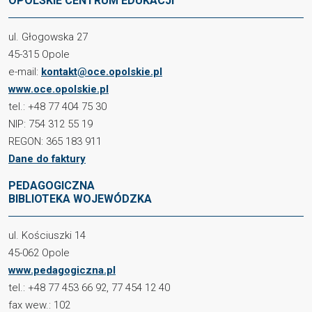
OPOLSKIE CENTRUM EDUKACJI
ul. Głogowska 27
45-315 Opole
e-mail:
kontakt@oce.opolskie.pl
www.oce.opolskie.pl
tel.: +48 77 404 75 30
NIP: 754 312 55 19
REGON: 365 183 911
Dane do faktury
PEDAGOGICZNA
BIBLIOTEKA WOJEWÓDZKA
ul. Kościuszki 14
45-062 Opole
www.pedagogiczna.pl
tel.: +48 77 453 66 92, 77 454 12 40
fax wew.: 102