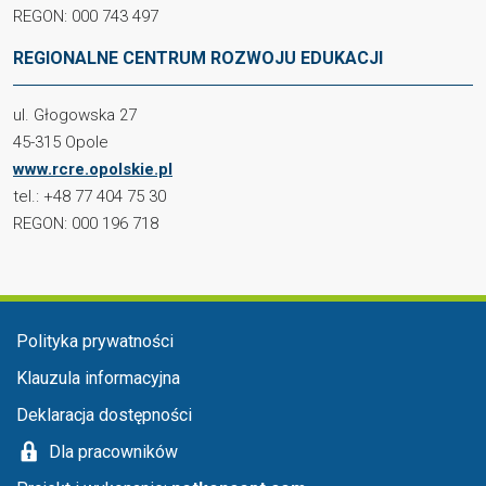
REGON: 000 743 497
REGIONALNE CENTRUM ROZWOJU EDUKACJI
ul. Głogowska 27
45-315 Opole
www.rcre.opolskie.pl
tel.: +48 77 404 75 30
REGON: 000 196 718
Menu stopka
Polityka prywatności
Klauzula informacyjna
Deklaracja dostępności
Dla pracowników