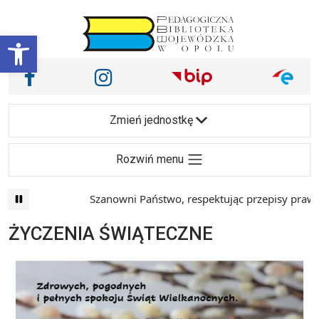
Przejdź do treści
Otwórz pasek narzędzi
Nasze media społecznościowe i inne
Facebook
Instagram
Main Navigation
Zmień jednostkę
Rozwiń menu
Szanowni Państwo, respektując przepisy prawa i
ŻYCZENIA ŚWIĄTECZNE