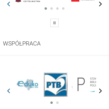
prev
next
WSTRZYMAJ
WSPÓŁPRACA
prev
next