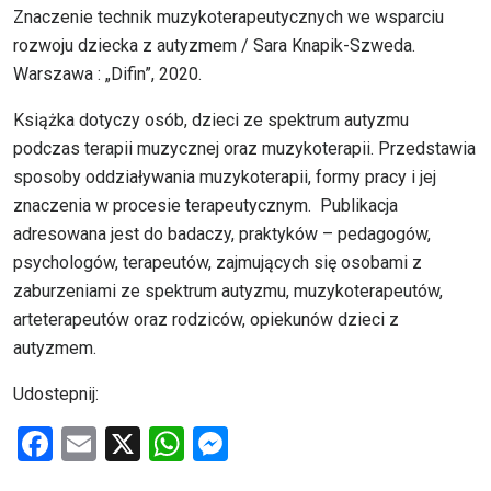
Znaczenie technik muzykoterapeutycznych we wsparciu
rozwoju dziecka z autyzmem / Sara Knapik-Szweda.
Warszawa : „Difin”, 2020.
Książka dotyczy osób, dzieci ze spektrum autyzmu
podczas terapii muzycznej oraz muzykoterapii. Przedstawia
sposoby oddziaływania muzykoterapii, formy pracy i jej
znaczenia w procesie terapeutycznym. Publikacja
adresowana jest do badaczy, praktyków – pedagogów,
psychologów, terapeutów, zajmujących się osobami z
zaburzeniami ze spektrum autyzmu, muzykoterapeutów,
arteterapeutów oraz rodziców, opiekunów dzieci z
autyzmem.
Udostepnij:
F
E
X
W
M
a
m
h
es