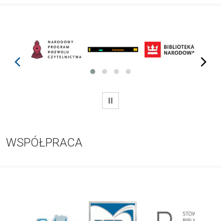
prev
next
WSTRZYMAJ
WSPÓŁPRACA