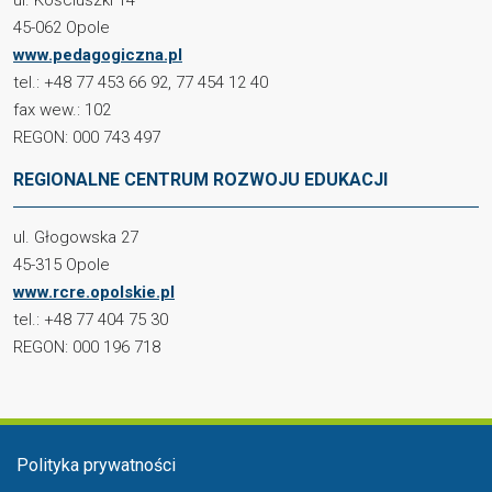
45-062 Opole
www.pedagogiczna.pl
tel.: +48 77 453 66 92, 77 454 12 40
fax wew.: 102
REGON: 000 743 497
REGIONALNE CENTRUM ROZWOJU EDUKACJI
ul. Głogowska 27
45-315 Opole
www.rcre.opolskie.pl
tel.: +48 77 404 75 30
REGON: 000 196 718
Menu stopka
Polityka prywatności