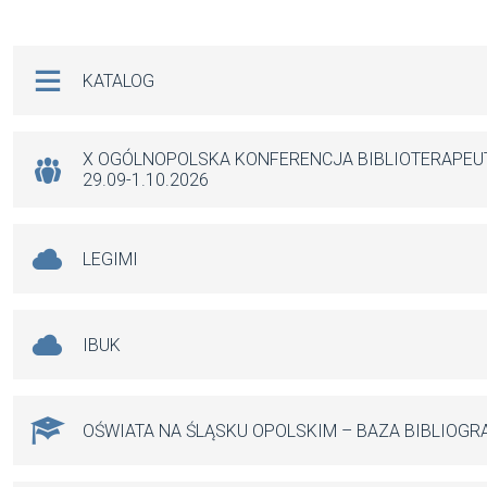
ce
ail
at
se
b
s
n
Na skróty
KATALOG
o
A
g
o
p
er
k
p
X OGÓLNOPOLSKA KONFERENCJA BIBLIOTERAPE
29.09-1.10.2026
LEGIMI
IBUK
OŚWIATA NA ŚLĄSKU OPOLSKIM – BAZA BIBLIOGR