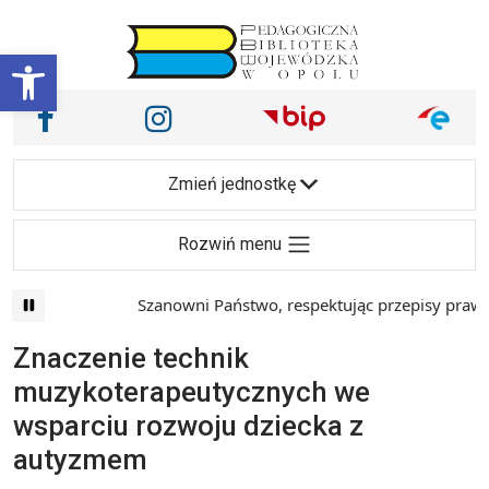
Przejdź do treści
Otwórz pasek narzędzi
Nasze media społecznościowe i inne
Facebook
Instagram
Main Navigation
Zmień jednostkę
Rozwiń menu
Szanowni Państwo, respektując przepisy prawa 
Znaczenie technik
muzykoterapeutycznych we
wsparciu rozwoju dziecka z
autyzmem