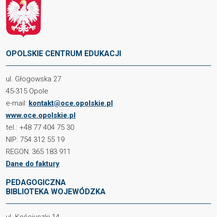
OPOLSKIE CENTRUM EDUKACJI
ul. Głogowska 27
45-315 Opole
e-mail:
kontakt@oce.opolskie.pl
www.oce.opolskie.pl
tel.: +48 77 404 75 30
NIP: 754 312 55 19
REGON: 365 183 911
Dane do faktury
PEDAGOGICZNA
BIBLIOTEKA WOJEWÓDZKA
ul. Kościuszki 14