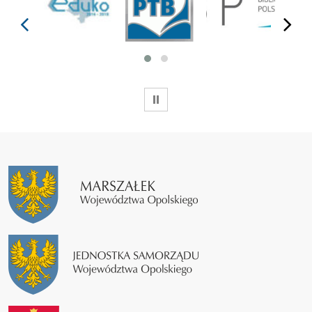
prev
next
WSTRZYMAJ