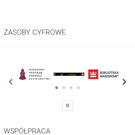
ZASOBY CYFROWE
prev
next
WSTRZYMAJ
WSPÓŁPRACA