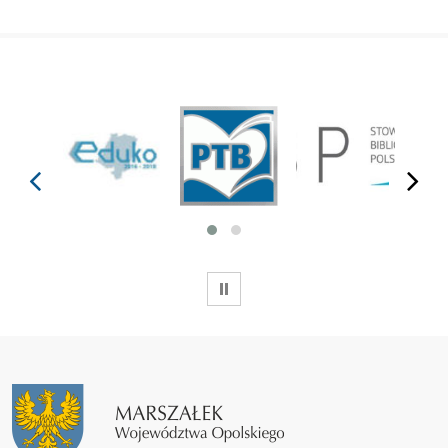
prev
next
WSTRZYMAJ