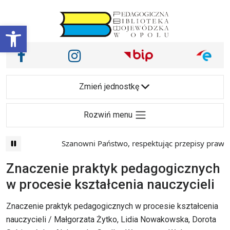
Przejdź do treści
Otwórz pasek narzędzi
Nasze media społecznościowe i inne
Facebook
Instagram
Main Navigation
Zmień jednostkę
Rozwiń menu
Szanowni Państwo, respektując przepisy prawa i
Znaczenie praktyk pedagogicznych
w procesie kształcenia nauczycieli
Znaczenie praktyk pedagogicznych w procesie kształcenia
nauczycieli / Małgorzata Żytko, Lidia Nowakowska, Dorota