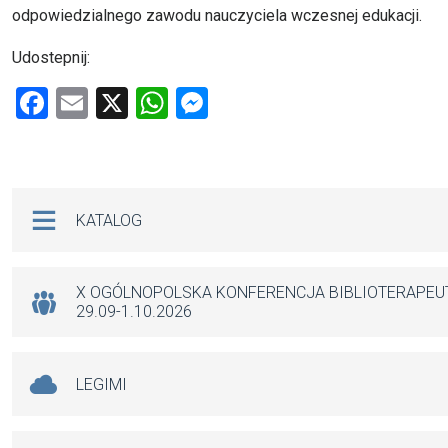
odpowiedzialnego zawodu nauczyciela wczesnej edukacji.
Udostepnij:
F
E
X
W
M
a
m
h
es
ce
ail
at
se
b
s
n
Na skróty
KATALOG
o
A
g
o
p
er
k
p
X OGÓLNOPOLSKA KONFERENCJA BIBLIOTERAPE
29.09-1.10.2026
LEGIMI