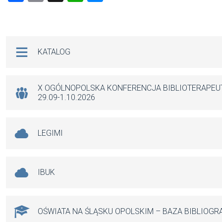
a
m
h
es
ce
ail
at
se
b
s
n
Na skróty
KATALOG
o
A
g
o
p
er
k
p
X OGÓLNOPOLSKA KONFERENCJA BIBLIOTERAPE
29.09-1.10.2026
LEGIMI
IBUK
OŚWIATA NA ŚLĄSKU OPOLSKIM – BAZA BIBLIOGR