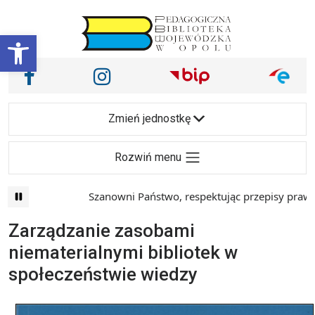
Przejdź do treści
Otwórz pasek narzędzi
Nasze media społecznościowe i inne
Facebook
Instagram
Main Navigation
Zmień jednostkę
Rozwiń menu
Szanowni Państwo, respektując przepisy prawa i 
Zarządzanie zasobami
niematerialnymi bibliotek w
społeczeństwie wiedzy