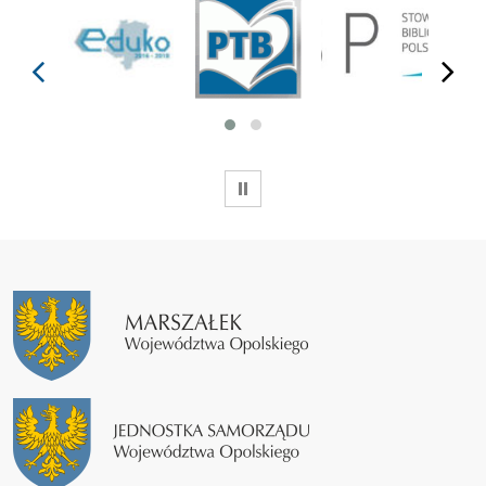
prev
next
WSTRZYMAJ