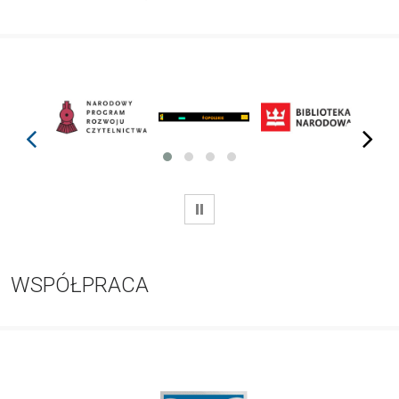
prev
next
WSTRZYMAJ
WSPÓŁPRACA