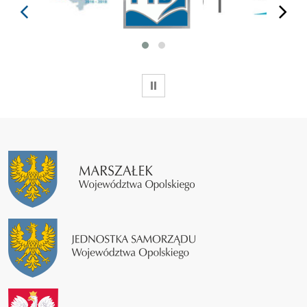
prev
next
WSTRZYMAJ