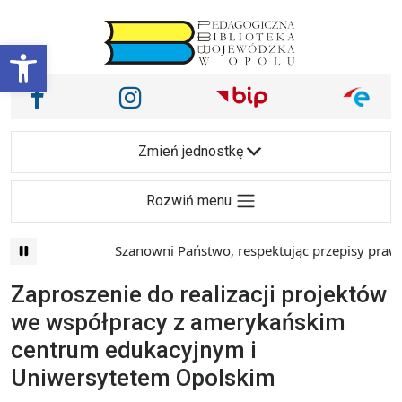
Przejdź do treści
Otwórz pasek narzędzi
Nasze media społecznościowe i inne
Facebook
Instagram
Main Navigation
Zmień jednostkę
Rozwiń menu
Szanowni Państwo, respektując przepisy prawa i
Zaproszenie do realizacji projektów
we współpracy z amerykańskim
centrum edukacyjnym i
Uniwersytetem Opolskim