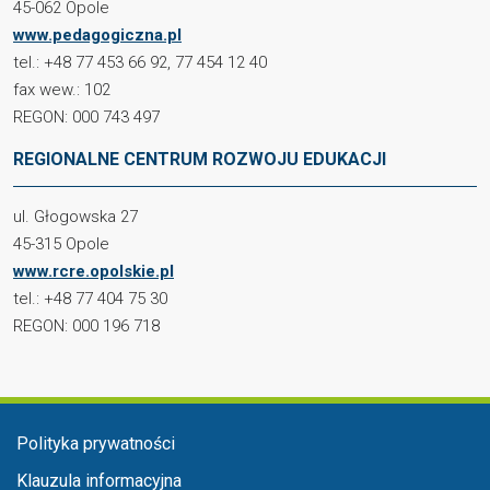
45-062 Opole
www.pedagogiczna.pl
tel.: +48 77 453 66 92, 77 454 12 40
fax wew.: 102
REGON: 000 743 497
REGIONALNE CENTRUM ROZWOJU EDUKACJI
ul. Głogowska 27
45-315 Opole
www.rcre.opolskie.pl
tel.: +48 77 404 75 30
REGON: 000 196 718
Menu stopka
Polityka prywatności
Klauzula informacyjna