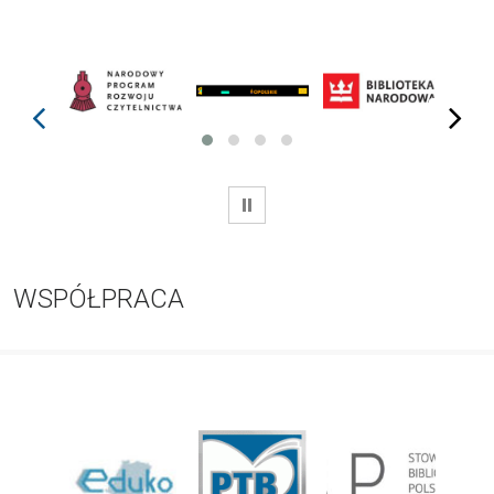
prev
next
WSTRZYMAJ
WSPÓŁPRACA