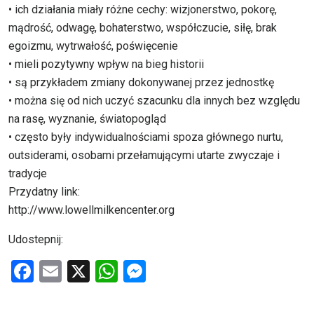
• ich działania miały różne cechy: wizjonerstwo, pokorę,
mądrość, odwagę, bohaterstwo, współczucie, siłę, brak
egoizmu, wytrwałość, poświęcenie
• mieli pozytywny wpływ na bieg historii
• są przykładem zmiany dokonywanej przez jednostkę
• można się od nich uczyć szacunku dla innych bez względu
na rasę, wyznanie, światopogląd
• często były indywidualnościami spoza głównego nurtu,
outsiderami, osobami przełamującymi utarte zwyczaje i
tradycje
Przydatny link:
http://www.lowellmilkencenter.org
Udostepnij:
F
E
X
W
M
a
m
h
es