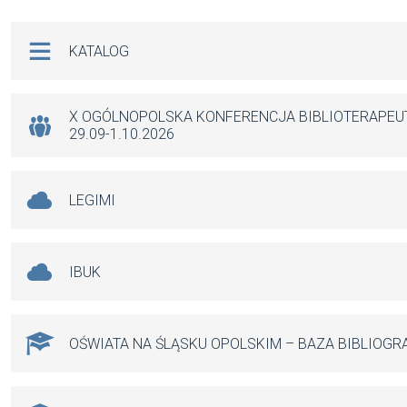
ce
ail
at
se
b
s
n
Na skróty
KATALOG
o
A
g
o
p
er
k
p
X OGÓLNOPOLSKA KONFERENCJA BIBLIOTERAPE
29.09-1.10.2026
LEGIMI
IBUK
OŚWIATA NA ŚLĄSKU OPOLSKIM – BAZA BIBLIOGR