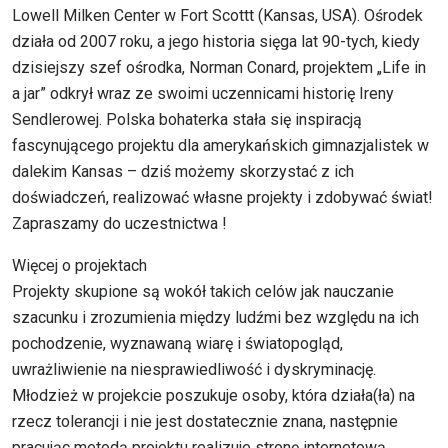
Lowell Milken Center w Fort Scottt (Kansas, USA). Ośrodek
działa od 2007 roku, a jego historia sięga lat 90-tych, kiedy
dzisiejszy szef ośrodka, Norman Conard, projektem „Life in
a jar” odkrył wraz ze swoimi uczennicami historię Ireny
Sendlerowej. Polska bohaterka stała się inspiracją
fascynującego projektu dla amerykańskich gimnazjalistek w
dalekim Kansas – dziś możemy skorzystać z ich
doświadczeń, realizować własne projekty i zdobywać świat!
Zapraszamy do uczestnictwa !
Więcej o projektach
Projekty skupione są wokół takich celów jak nauczanie
szacunku i zrozumienia między ludźmi bez względu na ich
pochodzenie, wyznawaną wiarę i światopogląd,
uwrażliwienie na niesprawiedliwość i dyskryminację.
Młodzież w projekcie poszukuje osoby, która działa(ła) na
rzecz tolerancji i nie jest dostatecznie znana, następnie
pracując metodą projektu realizuje stronę internetową,