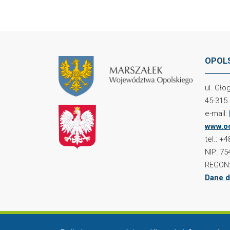
OPOLS
ul. Gł
45-315
e-mail:
www.oc
tel.: +
NIP: 75
REGON:
Dane d