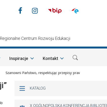
Nasze media społecznościow
Facebook
Instagram
n
Regionalne Centrum Rozwoju Edukacji
Inspiracje
Kontakt
zanowni Państwo, respektując przepisy prawa i mając na względ
Na skróty
i”
KATALOG
do
X OGÓLNOPOLSKA KONFERENCJA BIBLIOT