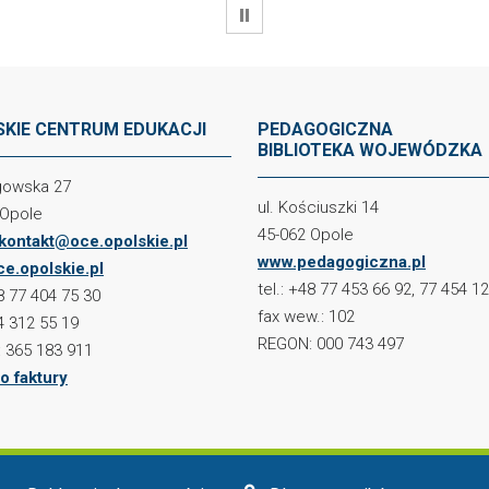
WSTRZYMAJ
KIE CENTRUM EDUKACJI
PEDAGOGICZNA
BIBLIOTEKA WOJEWÓDZKA
ogowska 27
ul. Kościuszki 14
 Opole
45-062 Opole
kontakt@oce.opolskie.pl
www.pedagogiczna.pl
e.opolskie.pl
tel.: +48 77 453 66 92, 77 454 1
48 77 404 75 30
fax wew.: 102
4 312 55 19
REGON: 000 743 497
 365 183 911
o faktury