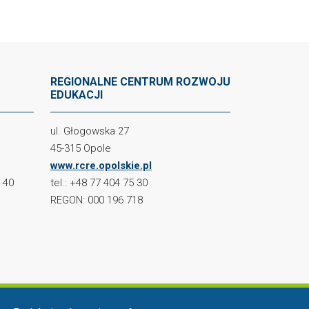
REGIONALNE CENTRUM ROZWOJU
EDUKACJI
ul. Głogowska 27
45-315 Opole
www.rcre.opolskie.pl
2 40
tel.: +48 77 404 75 30
REGON: 000 196 718