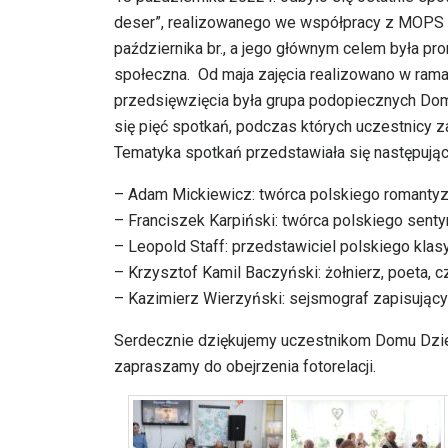
deser”, realizowanego we współpracy z MOPS D
października br., a jego głównym celem była pro
społeczna. Od maja zajęcia realizowano w ra
przedsięwzięcia była grupa podopiecznych Dom
się pięć spotkań, podczas których uczestnicy za
Tematyka spotkań przedstawiała się następując
– Adam Mickiewicz: twórca polskiego romanty
– Franciszek Karpiński: twórca polskiego sent
– Leopold Staff: przedstawiciel polskiego kla
– Krzysztof Kamil Baczyński: żołnierz, poeta, c
– Kazimierz Wierzyński: sejsmograf zapisujący
Serdecznie dziękujemy uczestnikom Domu Dzienn
zapraszamy do obejrzenia fotorelacji.