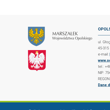
OPOLS
ul. Gł
45-315
e-mail:
www.oc
tel.: +
NIP: 75
REGON:
Dane d