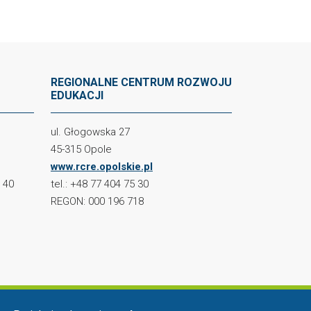
REGIONALNE CENTRUM ROZWOJU
EDUKACJI
ul. Głogowska 27
45-315 Opole
www.rcre.opolskie.pl
2 40
tel.: +48 77 404 75 30
REGON: 000 196 718