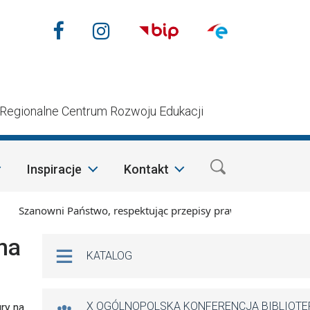
Nasze media społecznościow
Facebook
Instagram
n
Regionalne Centrum Rozwoju Edukacji
Inspiracje
Kontakt
Szanowni Państwo, respektując przepisy prawa i mając na wzgl
Na skróty
na
KATALOG
X OGÓLNOPOLSKA KONFERENCJA BIBLIOT
ury na