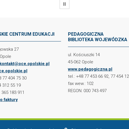
WSTRZYMAJ
KIE CENTRUM EDUKACJI
PEDAGOGICZNA
BIBLIOTEKA WOJEWÓDZKA
ogowska 27
ul. Kościuszki 14
 Opole
45-062 Opole
kontakt@oce.opolskie.pl
www.pedagogiczna.pl
e.opolskie.pl
tel.: +48 77 453 66 92, 77 454 1
48 77 404 75 30
fax wew.: 102
4 312 55 19
REGON: 000 743 497
 365 183 911
o faktury