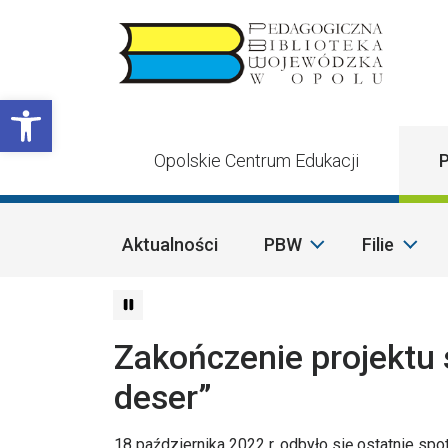
Przejdź do treści
Otwórz pasek narzędzi
Opolskie Centrum Edukacji
P
Aktualności
PBW
Filie
Zakończenie projektu s
deser”
18 października 2022 r. odbyło się ostatnie spo