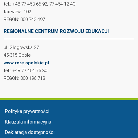
tel.: +48 77 453 66 92, 77 454 12 40
fax wew.: 102
REGON: 000 743 497
REGIONALNE CENTRUM ROZWOJU EDUKACJI
ul. Głogowska 27
45-315 Opole
www.rcre.opolskie.pl
tel.: +48 77 404 75 30
REGON: 000 196 718
Menu stopka
Polityka prywatności
Klauzula informacyjna
Deklaracja dostępności