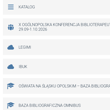
b
s
n
Na skróty
KATALOG
o
A
g
o
p
er
k
p
X OGÓLNOPOLSKA KONFERENCJA BIBLIOTERAPE
29.09-1.10.2026
LEGIMI
IBUK
OŚWIATA NA ŚLĄSKU OPOLSKIM – BAZA BIBLIOGR
BAZA BIBLIOGRAFICZNA OMNIBUS