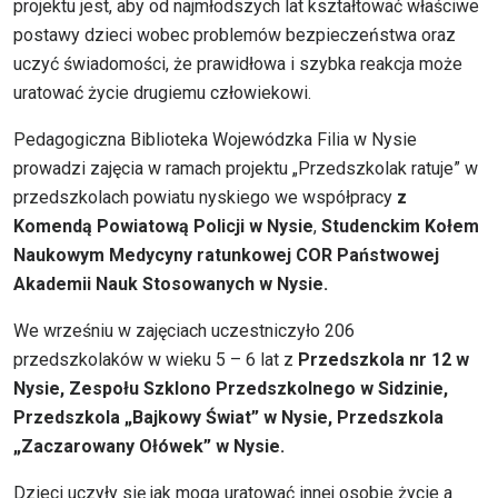
projektu jest, aby od najmłodszych lat kształtować właściwe
postawy dzieci wobec problemów bezpieczeństwa oraz
uczyć świadomości, że prawidłowa i szybka reakcja może
uratować życie drugiemu człowiekowi.
Pedagogiczna Biblioteka Wojewódzka Filia w Nysie
prowadzi zajęcia w ramach projektu „Przedszkolak ratuje” w
przedszkolach powiatu nyskiego we współpracy
z
Komendą Powiatową Policji w Nysie
,
Studenckim Kołem
Naukowym Medycyny ratunkowej COR Państwowej
Akademii Nauk Stosowanych w Nysie.
We wrześniu w zajęciach uczestniczyło 206
przedszkolaków w wieku 5 – 6 lat z
Przedszkola nr 12 w
Nysie, Zespołu Szklono Przedszkolnego w Sidzinie,
Przedszkola „Bajkowy Świat” w Nysie, Przedszkola
„Zaczarowany Ołówek” w Nysie.
Dzieci uczyły się jak mogą uratować innej osobie życie a