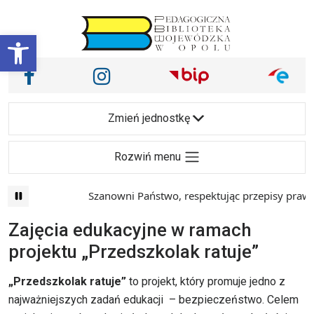
Przejdź do treści
Otwórz pasek narzędzi
Nasze media społecznościowe i inne
Facebook
Instagram
Main Navigation
Zmień jednostkę
Rozwiń menu
Szanowni Państwo, respektując przepisy prawa i m
Zajęcia edukacyjne w ramach
projektu „Przedszkolak ratuje”
„Przedszkolak ratuje”
to projekt, który promuje jedno z
najważniejszych zadań edukacji – bezpieczeństwo. Celem