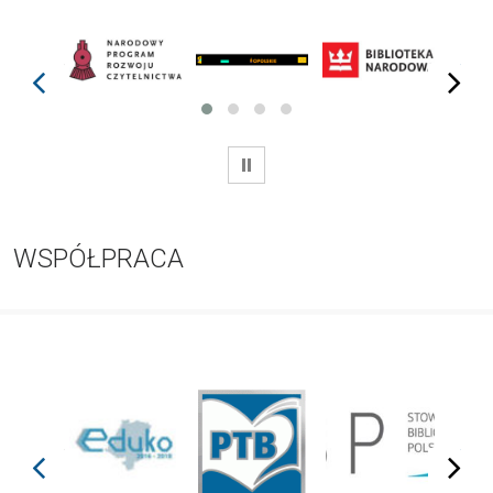
prev
next
WSTRZYMAJ
WSPÓŁPRACA
prev
next