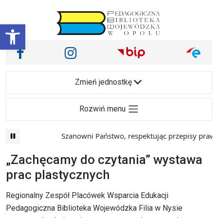
Przejdź do treści
Otwórz pasek narzędzi
Nasze media społecznościowe i inne
Facebook
Instagram
Main Navigation
Zmień jednostkę
Rozwiń menu
Szanowni Państwo, respektując przepisy prawa i
„Zachęcamy do czytania” wystawa
prac plastycznych
Regionalny Zespół Placówek Wsparcia Edukacji
Pedagogiczna Biblioteka Wojewódzka Filia w Nysie