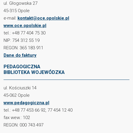
ul. Głogowska 27
45-315 Opole
e-mail:
kontakt@oce.opolskie.pl
www.oce.opolskie.pl
tel.: +48 77 404 75 30
NIP: 754 312 55 19
REGON: 365 183 911
Dane do faktury
PEDAGOGICZNA
BIBLIOTEKA WOJEWÓDZKA
ul. Kościuszki 14
45-062 Opole
www.pedagogiczna.pl
tel.: +48 77 453 66 92, 77 454 12 40
fax wew.: 102
REGON: 000 743 497