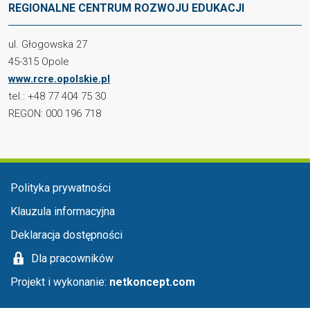
REGIONALNE CENTRUM ROZWOJU EDUKACJI
ul. Głogowska 27
45-315 Opole
www.rcre.opolskie.pl
tel.: +48 77 404 75 30
REGON: 000 196 718
Menu stopka
Polityka prywatności
Klauzula informacyjna
Deklaracja dostępności
Dla pracowników
Projekt i wykonanie:
netkoncept.com