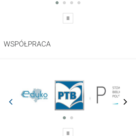
WSTRZYMAJ
WSPÓŁPRACA
prev
next
WSTRZYMAJ