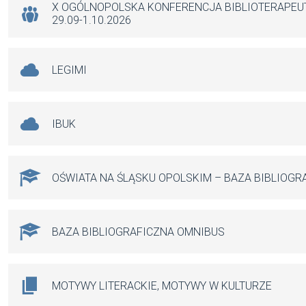
k
p
X OGÓLNOPOLSKA KONFERENCJA BIBLIOTERAPE
29.09-1.10.2026
LEGIMI
IBUK
OŚWIATA NA ŚLĄSKU OPOLSKIM – BAZA BIBLIOGR
BAZA BIBLIOGRAFICZNA OMNIBUS
MOTYWY LITERACKIE, MOTYWY W KULTURZE