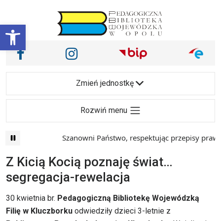
Przejdź do treści
Otwórz pasek narzędzi
Nasze media społecznościowe i inne
Facebook
Instagram
Main Navigation
Zmień jednostkę
Rozwiń menu
Szanowni Państwo, respektując przepisy prawa i 
Z Kicią Kocią poznaję świat…
segregacja-rewelacja
30 kwietnia br.
Pedagogiczną Bibliotekę Wojewódzką
Filię w Kluczborku
odwiedziły dzieci 3-letnie z