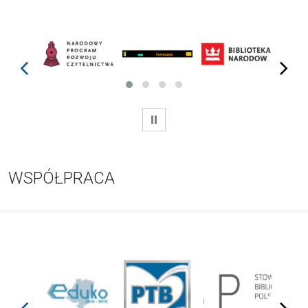
prev
next
WSTRZYMAJ
WSPÓŁPRACA
prev
next