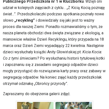
Publicznego Przedszkola nr 1
w Kluczborku
. Wzięli oni
udział w kolejnych zajęciach z cyklu… „Z Kicią Kocią poznaję
świat…”. Przedszkolaczki podczas spotkania poznały nowe
słowo
„recykling”
i dowiedziały się jaki jest to ważny
proces dla naszej Ziemi. Ponadto rozmawialiśmy o tym, że
nasza planeta obchodzi dwa święta związane z ekologią, a
mianowicie właśnie Dzień Recyklingu, który przypada na 18
marca oraz Dzień Ziemi wypadający 22 kwietnia. Następnie
dzieci wysłuchały książki Anity Głowińskiej pt.
Kicia Kocia:
Co z tymi śmieciami?
Po wysłuchaniu historii tytułowej kotki
i zapoznaniu się z zasadami segregacji odpadów dzieci
mogły przystąpić do rozwiązania karty pracy oraz zabawy w
segregację odpadów. Na koniec zajęć każdy przedszkolak
otrzymał odznakę „Obrońcy przyrody”.
Zapraszamy do obejrzenia galerii zdjęć.