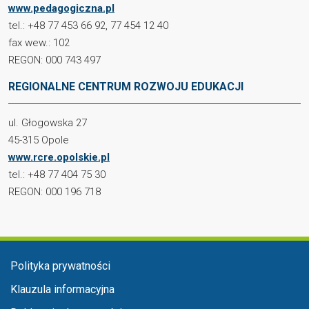
www.pedagogiczna.pl
tel.: +48 77 453 66 92, 77 454 12 40
fax wew.: 102
REGON: 000 743 497
REGIONALNE CENTRUM ROZWOJU EDUKACJI
ul. Głogowska 27
45-315 Opole
www.rcre.opolskie.pl
tel.: +48 77 404 75 30
REGON: 000 196 718
Menu stopka
Polityka prywatności
Klauzula informacyjna