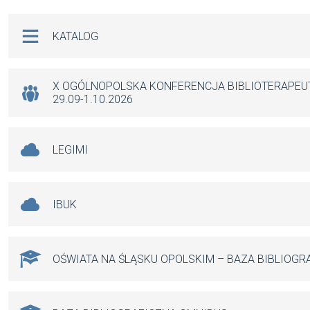
b
s
n
Na skróty
KATALOG
o
A
g
o
p
er
k
p
X OGÓLNOPOLSKA KONFERENCJA BIBLIOTERAPE
29.09-1.10.2026
LEGIMI
IBUK
OŚWIATA NA ŚLĄSKU OPOLSKIM – BAZA BIBLIOGR