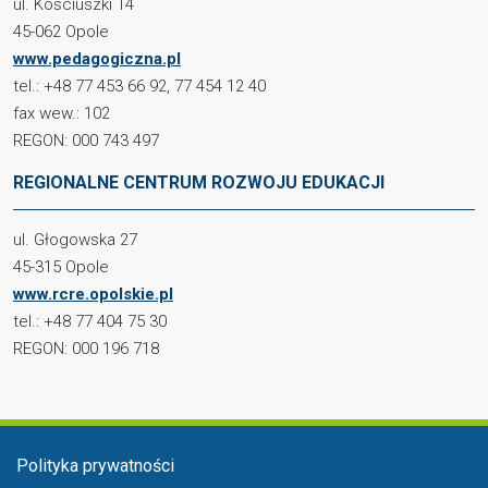
ul. Kościuszki 14
45-062 Opole
www.pedagogiczna.pl
tel.: +48 77 453 66 92, 77 454 12 40
fax wew.: 102
REGON: 000 743 497
REGIONALNE CENTRUM ROZWOJU EDUKACJI
ul. Głogowska 27
45-315 Opole
www.rcre.opolskie.pl
tel.: +48 77 404 75 30
REGON: 000 196 718
Menu stopka
Polityka prywatności