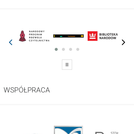
prev
next
WSTRZYMAJ
WSPÓŁPRACA