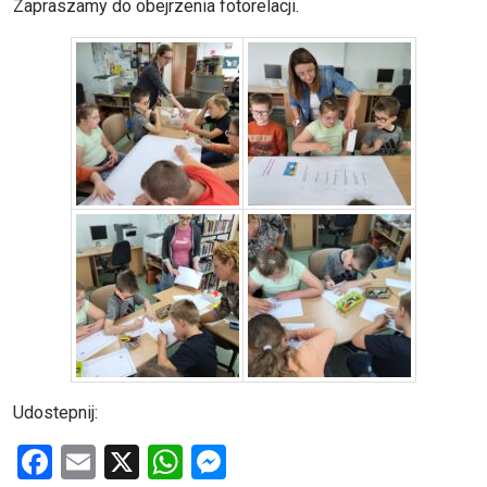
Zapraszamy do obejrzenia fotorelacji.
Udostepnij:
F
E
X
W
M