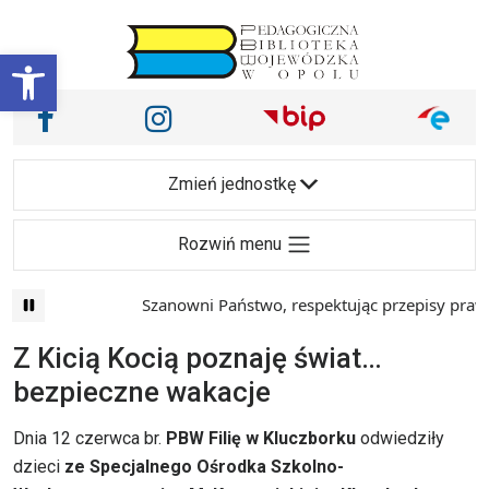
Przejdź do treści
Otwórz pasek narzędzi
Nasze media społecznościowe i inne
Facebook
Instagram
Main Navigation
Zmień jednostkę
Rozwiń menu
Szanowni Państwo, respektując przepisy prawa i
Z Kicią Kocią poznaję świat…
bezpieczne wakacje
Dnia 12 czerwca br.
PBW Filię w Kluczborku
odwiedziły
dzieci
ze Specjalnego Ośrodka Szkolno-