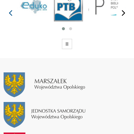
prev
next
WSTRZYMAJ