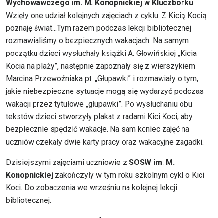
Wychowawczego im. M. Konopnickiej w Kluczborku
.
Wzięły one udział kolejnych zajęciach z cyklu: Z Kicią Kocią
poznaję świat…Tym razem podczas lekcji bibliotecznej
rozmawialiśmy o bezpiecznych wakacjach. Na samym
początku dzieci wysłuchały książki A. Głowińskiej „Kicia
Kocia na plaży”, następnie zapoznały się z wierszykiem
Marcina Przewoźniaka pt. „Głupawki” i rozmawiały o tym,
jakie niebezpieczne sytuacje mogą się wydarzyć podczas
wakacji przez tytułowe „głupawki”. Po wysłuchaniu obu
tekstów dzieci stworzyły plakat z radami Kici Koci, aby
bezpiecznie spędzić wakacje. Na sam koniec zajęć na
uczniów czekały dwie karty pracy oraz wakacyjne zagadki.
Dzisiejszymi zajęciami uczniowie z
SOSW im. M.
Konopnickiej
zakończyły w tym roku szkolnym cykl o Kici
Koci. Do zobaczenia we wrześniu na kolejnej lekcji
bibliotecznej.