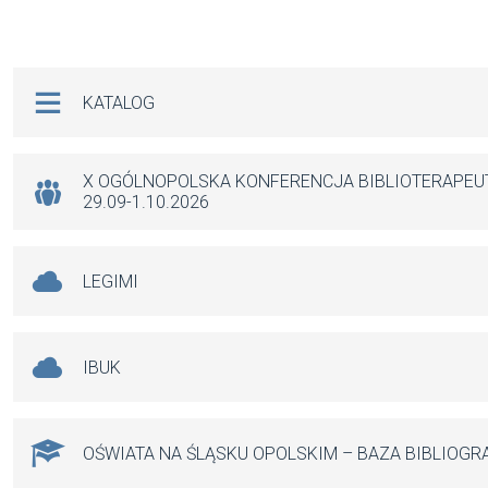
a
m
h
es
ce
ail
at
se
b
s
n
Na skróty
KATALOG
o
A
g
o
p
er
k
p
X OGÓLNOPOLSKA KONFERENCJA BIBLIOTERAPE
29.09-1.10.2026
LEGIMI
IBUK
OŚWIATA NA ŚLĄSKU OPOLSKIM – BAZA BIBLIOGR