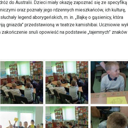
odróż do Australii. Dzieci miały okazję zapoznać się ze specyfiką
niczymi oraz poznały jego rdzennych mieszkańców, ich kulturę,
łuchały legend aborygeńskich, m. in. „Bajkę o gąsienicy, która
 wiją gniazda” przedstawioną w teatrze kamishibai. Uczniowie wy
 zakończenie snuli opowieść na podstawie „tajemnych” znaków