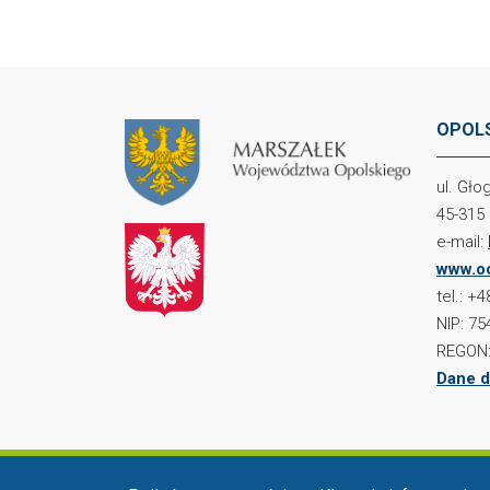
OPOLS
ul. Gł
45-315
e-mail:
www.oc
tel.: +
NIP: 75
REGON:
Dane d