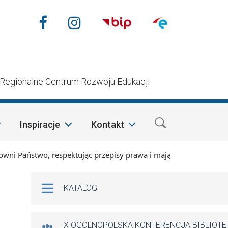
Nasze media społecznościow
Facebook
Instagram
n
Regionalne Centrum Rozwoju Edukacji
Inspiracje
Kontakt
aństwo, respektując przepisy prawa i mając na względzie szcz
Na skróty
KATALOG
z
X OGÓLNOPOLSKA KONFERENCJA BIBLIOT