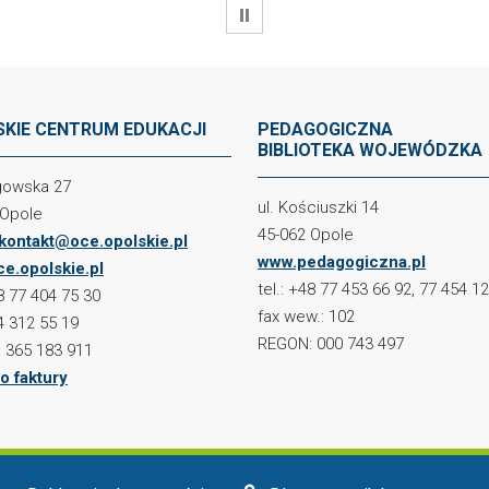
WSTRZYMAJ
KIE CENTRUM EDUKACJI
PEDAGOGICZNA
BIBLIOTEKA WOJEWÓDZKA
ogowska 27
ul. Kościuszki 14
 Opole
45-062 Opole
kontakt@oce.opolskie.pl
www.pedagogiczna.pl
e.opolskie.pl
tel.: +48 77 453 66 92, 77 454 1
48 77 404 75 30
fax wew.: 102
4 312 55 19
REGON: 000 743 497
 365 183 911
o faktury