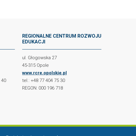
REGIONALNE CENTRUM ROZWOJU
EDUKACJI
ul. Głogowska 27
45-315 Opole
www.rcre.opolskie.pl
2 40
tel.: +48 77 404 75 30
REGON: 000 196 718