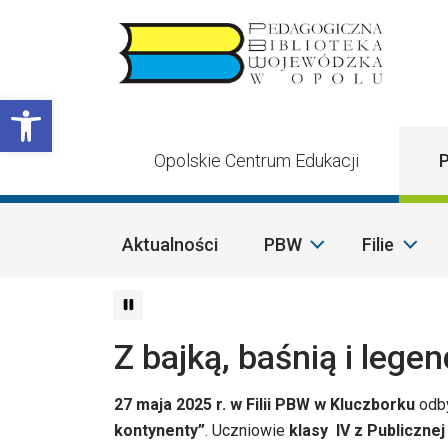
Przejdź do treści
Otwórz pasek narzędzi
Opolskie Centrum Edukacji
P
Aktualności
PBW
Filie
Z bajką, baśnią i lege
27 maja 2025 r. w Filii PBW w Kluczborku
odby
kontynenty”
. Uczniowie
klasy IV z Publiczne