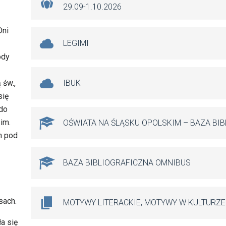
29.09-1.10.2026
Dni
LEGIMI
ody
 św.,
IBUK
się
do
im.
OŚWIATA NA ŚLĄSKU OPOLSKIM – BAZA BI
h pod
BAZA BIBLIOGRAFICZNA OMNIBUS
sach.
MOTYWY LITERACKIE, MOTYWY W KULTURZE
a się