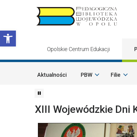
Przejdź do treści
Otwórz pasek narzędzi
Opolskie Centrum Edukacji
P
Aktualności
PBW
Filie
XIII Wojewódzkie Dni 