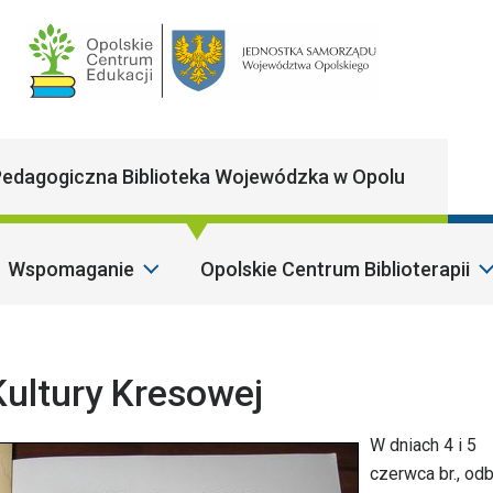
Main Navigatio
edagogiczna Biblioteka Wojewódzka w Opolu
Wspomaganie
Opolskie Centrum Biblioterapii
Sza
Kultury Kresowej
W dniach 4 i 5
czerwca br., odb