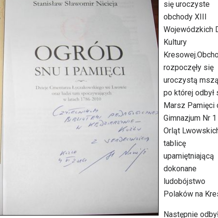
się uroczyste
obchody XIII
Wojewódzkich 
Kultury
Kresowej.Obch
rozpoczęły się
uroczystą mszą
po której odbył 
Marsz Pamięci 
Gimnazjum Nr 1 
Orląt Lwowskic
tablicę
upamiętniającą
dokonane
ludobójstwo
Polaków na Kre
Następnie odbył