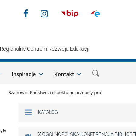
Nasze media społecznościow
Facebook
Instagram
n
Regionalne Centrum Rozwoju Edukacji
Inspiracje
Kontakt
nowni Państwo, respektując przepisy prawa i mając na względz
Na skróty
KATALOG
yły
X OGÓLNOPOLSKA KONFERENCJA BIBLIOT