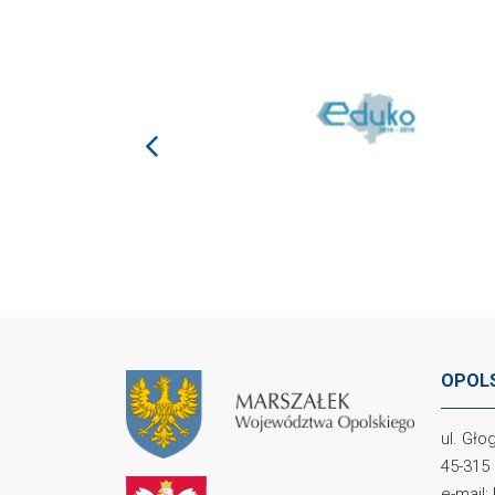
prev
OPOLS
ul. Gł
45-315
e-mail: