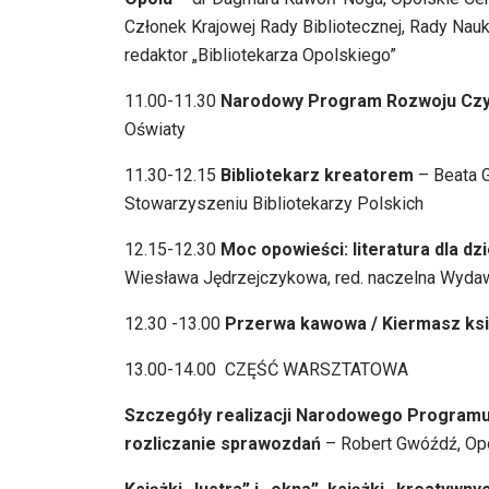
Członek Krajowej Rady Bibliotecznej, Rady Nau
redaktor „Bibliotekarza Opolskiego”
11.00-11.30
Narodowy Program Rozwoju Czyt
Oświaty
11.30-12.15
Bibliotekarz kreatorem
– Beata G
Stowarzyszeniu Bibliotekarzy Polskich
12.15-12.30
Moc opowieści: literatura dla dz
Wiesława Jędrzejczykowa, red. naczelna Wydaw
12.30 -13.00
Przerwa kawowa / Kiermasz ksi
13.00-14.00 CZĘŚĆ WARSZTATOWA
Szczegóły realizacji Narodowego Programu 
rozliczanie sprawozdań
– Robert Gwóźdź, Opo