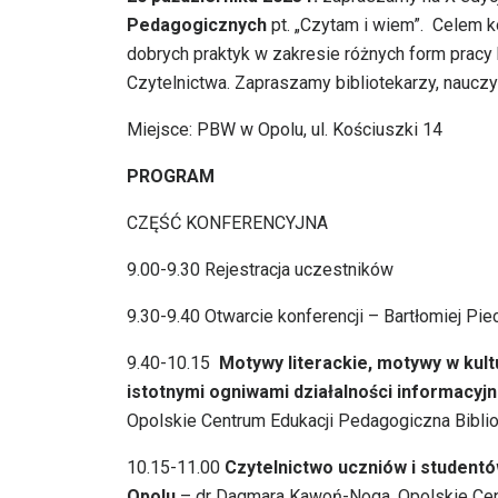
Pedagogicznych
pt. „Czytam i wiem”. Celem k
dobrych praktyk w zakresie różnych form pracy
Czytelnictwa. Zapraszamy bibliotekarzy, nauczy
Miejsce: PBW w Opolu, ul. Kościuszki 14
PROGRAM
CZĘŚĆ KONFERENCYJNA
9.00-9.30 Rejestracja uczestników
9.30-9.40 Otwarcie konferencji – Bartłomiej Pi
9.40-10.15
Motywy literackie, motywy w kul
istotnymi ogniwami działalności informacyj
Opolskie Centrum Edukacji Pedagogiczna Bibl
10.15-11.00
Czytelnictwo uczniów i studentó
Opolu
– dr Dagmara Kawoń-Noga, Opolskie Cen