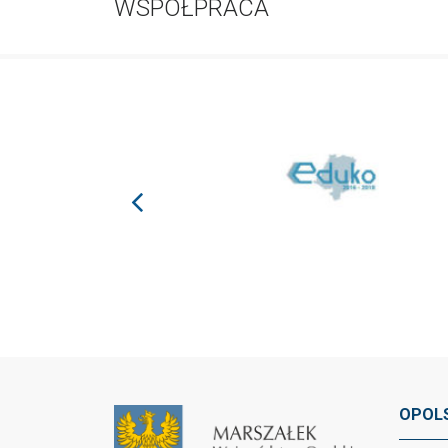
WSPÓŁPRACA
prev
OPOLS