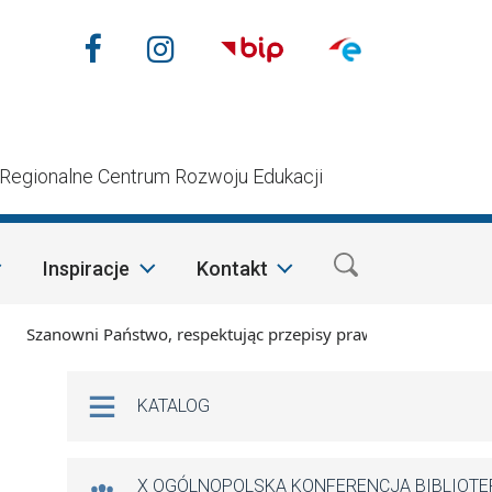
Nasze media społecznościow
Facebook
Instagram
n
Regionalne Centrum Rozwoju Edukacji
Inspiracje
Kontakt
zanowni Państwo, respektując przepisy prawa i mając na wzglę
Na skróty
KATALOG
X OGÓLNOPOLSKA KONFERENCJA BIBLIOT