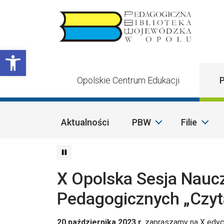
Przejdź do treści
Otwórz pasek narzędzi
Opolskie Centrum Edukacji
P
Aktualności
PBW
Filie
X Opolska Sesja Nauczy
Pedagogicznych „Czyt
20 października 2023 r.
zapraszamy na X edyc