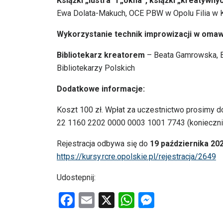
Książki „lustra” i „okna”, książki „kreatywn
Ewa Dolata-Makuch, OCE PBW w Opolu Filia w 
Wykorzystanie technik improwizacji w omawi
Bibliotekarz kreatorem
– Beata Gamrowska, B
Bibliotekarzy Polskich
Dodatkowe informacje:
Koszt 100 zł. Wpłat za uczestnictwo prosimy 
22 1160 2202 0000 0003 1001 7743 (koniecznie
Rejestracja odbywa się do
19 października 202
https://kursy.rcre.opolskie.pl/rejestracja/2649
Udostepnij:
F
E
X
W
M
a
m
h
es