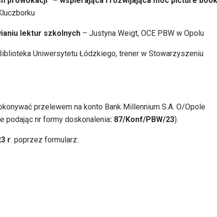
ych prowokacji” – wspierająca i rozwijająca moc picture boo
Kluczborku
aniu lektur
szkolnych
– Justyna Weigt, OCE PBW w Opolu
iblioteka Uniwersytetu Łódzkiego, trener w Stowarzyszeniu
dokonywać przelewem na konto Bank Millennium S.A. O/Opole
 podając nr formy doskonalenia
: 87/Konf/PBW/23
).
3 r
. poprzez formularz: