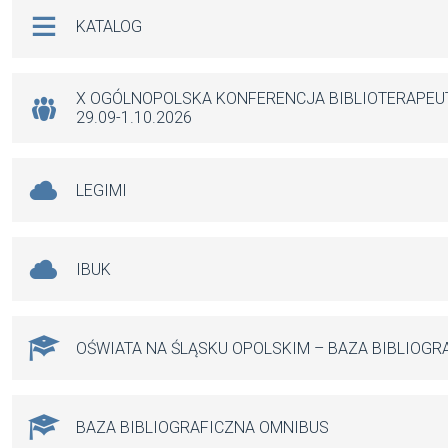
b
s
n
Na skróty
KATALOG
o
A
g
o
p
er
k
p
X OGÓLNOPOLSKA KONFERENCJA BIBLIOTERAPE
29.09-1.10.2026
LEGIMI
IBUK
OŚWIATA NA ŚLĄSKU OPOLSKIM – BAZA BIBLIOGR
BAZA BIBLIOGRAFICZNA OMNIBUS