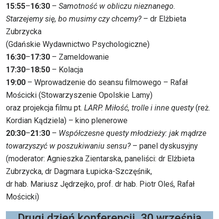
15:55
–
16:30
–
Samotność w obliczu nieznanego.
Starzejemy się, bo musimy czy chcemy?
– dr Elżbieta
Zubrzycka
(Gdańskie Wydawnictwo Psychologiczne)
16:30
–
17:30
– Zameldowanie
17:30
–
18:50
– Kolacja
19:00
– Wprowadzenie do seansu filmowego – Rafał
Mościcki (Stowarzyszenie Opolskie Lamy)
oraz projekcja filmu pt.
LARP. Miłość, trolle i inne questy
(reż.
Kordian Kądziela) – kino plenerowe
20:30
–
21:30
–
Współczesne questy młodzieży: jak mądrze
towarzyszyć w poszukiwaniu sensu?
– panel dyskusyjny
(moderator: Agnieszka Zientarska, paneliści: dr Elżbieta
Zubrzycka, dr Dagmara Łupicka-Szczęśnik,
dr hab. Mariusz Jędrzejko, prof. dr hab. Piotr Oleś, Rafał
Mościcki)
Drugi dzień konferencji, 30 września