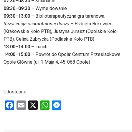
07:30
–
08:30
– Śniadanie
08:30
–
09:30
– Wymeldowanie
09:30
–
13:00
– Biblioterapeutyczna gra terenowa:
Rezyliencja osamotnionej duszy
– Elżbieta Bukowiec
(Krakowskie Koło PTB), Justyna Jurasz (Opolskie Koło
PTB), Celina Zubrycka (Podlaskie Koło PTB)
13:00
–
14:00
– Lunch
14:00
–
15:00
– Powrót do Opola: Centrum Przesiadkowe
Opole Główne (ul. 1 Maja 4, 45-068 Opole)
Udostepnij:
F
E
X
W
M
a
m
h
es
ce
ail
at
se