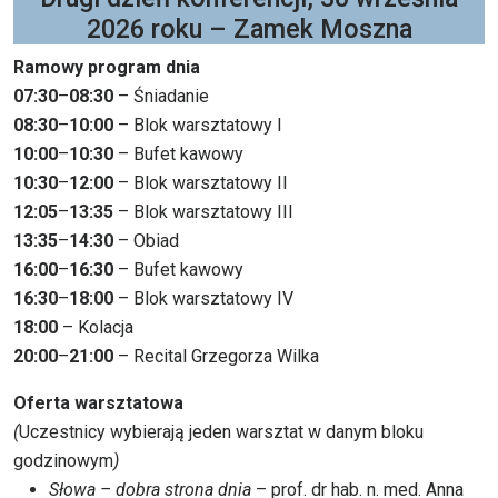
2026 roku – Zamek Moszna
Ramowy program dnia
07:30
–
08:30
– Śniadanie
08:30
–
10:00
– Blok warsztatowy I
10:00
–
10:30
– Bufet kawowy
10:30
–
12:00
– Blok warsztatowy II
12:05
–
13:35
– Blok warsztatowy III
13:35
–
14:30
– Obiad
16:00
–
16:30
– Bufet kawowy
16:30
–
18:00
– Blok warsztatowy IV
18:00
– Kolacja
20:00
–
21:00
– Recital Grzegorza Wilka
Oferta warsztatowa
(
Uczestnicy wybierają jeden warsztat w danym bloku
godzinowym
)
Słowa – dobra strona dnia
– prof. dr hab. n. med. Anna