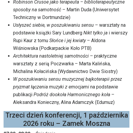
Robinson Crusoe jako terapeuta – biblioterapeutyczne
sposoby na samotność
– Martin Duda (Uniwersytet
Techniczny w Dortmundzie)
Usłyszeć siebie, w poszukiwaniu sensu
– warsztaty na
podstawie książki Sary Lundberg
Nikt tylko ja
i wierszy
Rupi Kaur z tomu
Słońce i jej kwiaty
– Aldona
Wiśniowska (Podkarpackie Koło PTB)
Architektura nastoletniej samotności
– praktyczne
warsztaty z serią Poczwarka – Marta Kalińska,
Michalina Kołacińska (Wydawnictwo Dwie Siostry)
W poszukiwaniu sensu muzycznej bajkoterapii przez
pryzmat łączenia muzyki z emocjami
na podstawie
publikacji
Podróż dookoła Harmonicznego koła
–
Aleksandra Konieczny, Alina Adamczyk (Edumuz)
Trzeci dzień konferencji, 1 października
2026 roku – Zamek Moszna