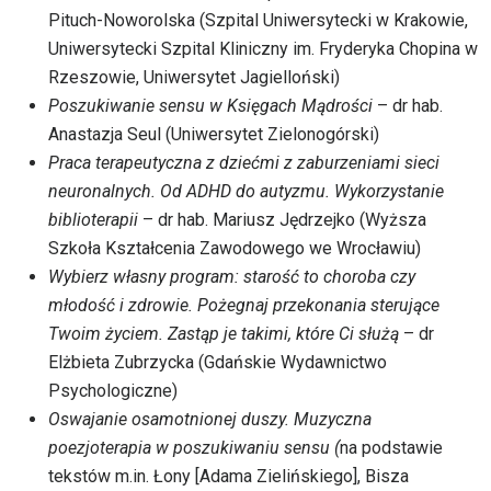
Pituch-Noworolska (Szpital
Uniwersytecki
w Krakowie,
Uniwersytecki Szpital Kliniczny im. Fryderyka Chopina w
Rzeszowie, Uniwersytet Jagielloński)
Poszukiwanie sensu w Księgach Mądrości
– dr hab.
Anastazja Seul (Uniwersytet Zielonogórski)
Praca terapeutyczna z dziećmi z zaburzeniami sieci
neuronalnych. Od ADHD do autyzmu. Wykorzystanie
biblioterapii
– dr hab. Mariusz Jędrzejko (Wyższa
Szkoła Kształcenia Zawodowego we Wrocławiu)
Wybierz własny program: starość to choroba czy
młodość i zdrowie. Pożegnaj przekonania sterujące
Twoim życiem. Zastąp je takimi, które Ci służą
– dr
Elżbieta Zubrzycka (Gdańskie Wydawnictwo
Psychologiczne)
Oswajanie osamotnionej duszy. Muzyczna
poezjoterapia w poszukiwaniu sensu (
na podstawie
tekstów m.in. Łony [Adama Zielińskiego], Bisza