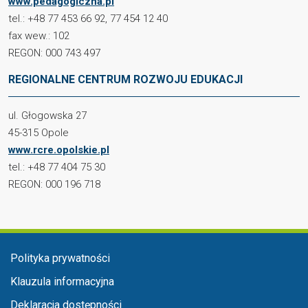
www.pedagogiczna.pl
tel.: +48 77 453 66 92, 77 454 12 40
fax wew.: 102
REGON: 000 743 497
REGIONALNE CENTRUM ROZWOJU EDUKACJI
ul. Głogowska 27
45-315 Opole
www.rcre.opolskie.pl
tel.: +48 77 404 75 30
REGON: 000 196 718
Menu stopka
Polityka prywatności
Klauzula informacyjna
Deklaracja dostępności