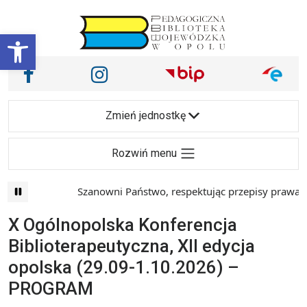
Przejdź do treści
Otwórz pasek narzędzi
Nasze media społecznościowe i inne
Facebook
Instagram
Main Navigation
Zmień jednostkę
Rozwiń menu
Szanowni Państwo, respektując przepisy prawa i maj
X Ogólnopolska Konferencja
Biblioterapeutyczna, XII edycja
opolska (29.09-1.10.2026) –
PROGRAM