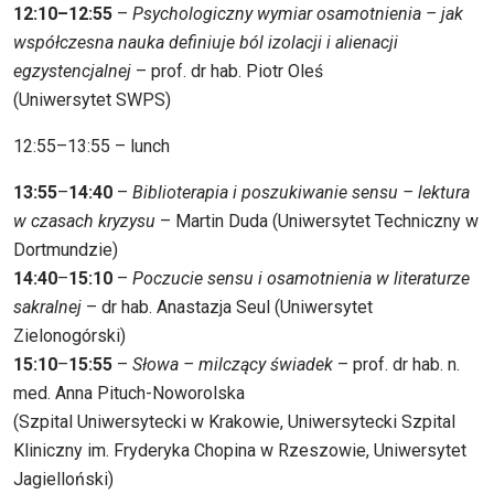
12:10–12:55
–
Psychologiczny wymiar osamotnienia – jak
współczesna nauka definiuje ból izolacji i alienacji
egzystencjalnej
– prof. dr hab. Piotr Oleś
(Uniwersytet SWPS)
12:55–13:55 – lunch
13:55
–
14:40
–
Biblioterapia i poszukiwanie sensu – lektura
w czasach kryzysu
– Martin Duda (Uniwersytet Techniczny w
Dortmundzie)
14:40
–
15:10
–
Poczucie sensu i osamotnienia w literaturze
sakralnej
– dr hab. Anastazja Seul (Uniwersytet
Zielonogórski)
15:10
–
15:55
–
Słowa – milczący świadek
– prof. dr hab. n.
med. Anna Pituch-Noworolska
(Szpital Uniwersytecki w Krakowie, Uniwersytecki Szpital
Kliniczny im. Fryderyka Chopina w Rzeszowie, Uniwersytet
Jagielloński)