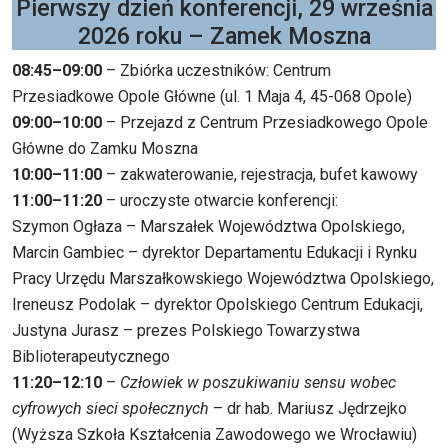
Pierwszy dzień konferencji, 29 września
2026 roku – Zamek Moszna
08:45
–09:00
– Zbiórka uczestników: Centrum
Przesiadkowe Opole Główne (ul. 1 Maja 4, 45-068 Opole)
09:00
–10:00
– Przejazd z Centrum Przesiadkowego Opole
Główne do Zamku Moszna
10:00–11:00
– zakwaterowanie, rejestracja, bufet kawowy
11:00–11:20
– uroczyste otwarcie konferencji:
Szymon Ogłaza – Marszałek Województwa Opolskiego,
Marcin Gambiec – dyrektor Departamentu Edukacji i Rynku
Pracy Urzędu Marszałkowskiego Województwa Opolskiego,
Ireneusz Podolak – dyrektor Opolskiego Centrum Edukacji,
Justyna Jurasz – prezes Polskiego Towarzystwa
Biblioterapeutycznego
11:20–12:10
–
Człowiek w poszukiwaniu sensu wobec
cyfrowych sieci społecznych
– dr hab. Mariusz Jędrzejko
(Wyższa Szkoła Kształcenia Zawodowego we Wrocławiu)