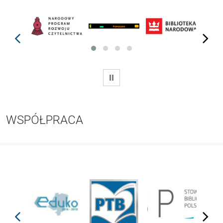
prev
next
WSTRZYMAJ
WSPÓŁPRACA
prev
next