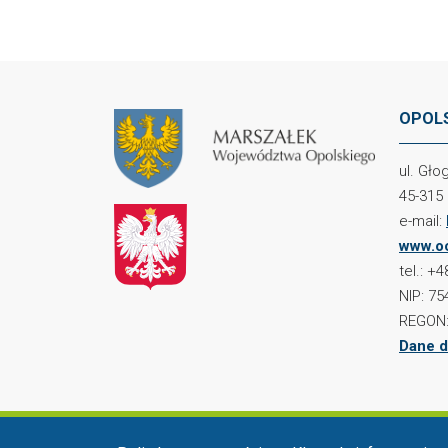
OPOLS
ul. Gł
45-315
e-mail:
www.oc
tel.: +
NIP: 75
REGON:
Dane d