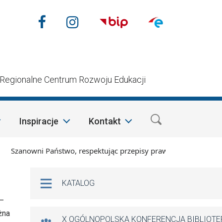
Nasze media społecznościow
Facebook
Instagram
n
Regionalne Centrum Rozwoju Edukacji
Inspiracje
Kontakt
zanowni Państwo, respektując przepisy prawa i mając na wzglę
Na skróty
KATALOG
 –
żna
X OGÓLNOPOLSKA KONFERENCJA BIBLIOT