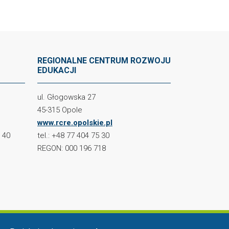
REGIONALNE CENTRUM ROZWOJU
EDUKACJI
ul. Głogowska 27
45-315 Opole
www.rcre.opolskie.pl
2 40
tel.: +48 77 404 75 30
REGON: 000 196 718