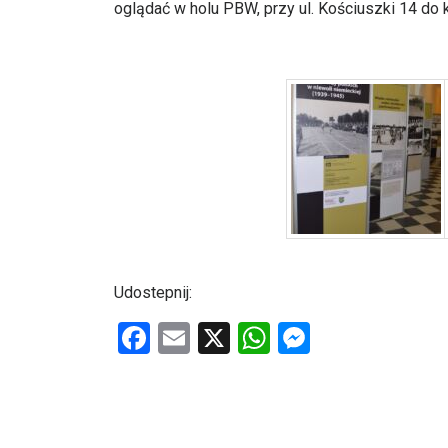
oglądać w holu PBW, przy ul. Kościuszki 14 do 
Udostepnij:
F
E
X
W
M
a
m
h
es
ce
ail
at
se
b
s
n