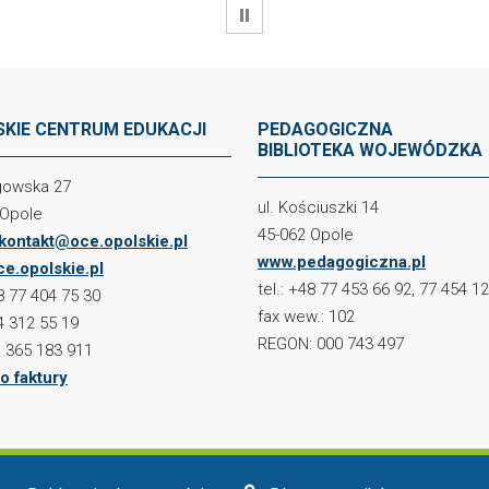
WSTRZYMAJ
KIE CENTRUM EDUKACJI
PEDAGOGICZNA
BIBLIOTEKA WOJEWÓDZKA
ogowska 27
ul. Kościuszki 14
 Opole
45-062 Opole
kontakt@oce.opolskie.pl
www.pedagogiczna.pl
e.opolskie.pl
tel.: +48 77 453 66 92, 77 454 1
48 77 404 75 30
fax wew.: 102
4 312 55 19
REGON: 000 743 497
 365 183 911
o faktury