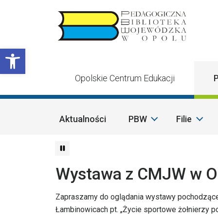
Przejdź do treści
Otwórz pasek narzędzi
Opolskie Centrum Edukacji
P
Aktualności
PBW
Filie
Wystawa z CMJW w O
Zapraszamy do oglądania wystawy pochodząc
Łambinowicach pt. „Życie sportowe żołnierzy p