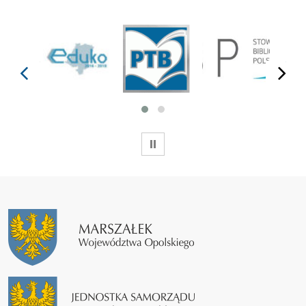
prev
next
WSTRZYMAJ