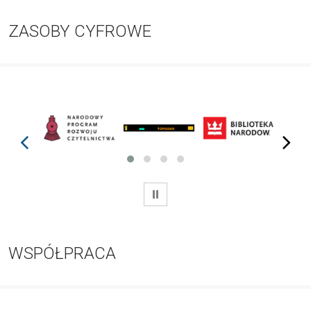
ZASOBY CYFROWE
prev
next
WSTRZYMAJ
WSPÓŁPRACA