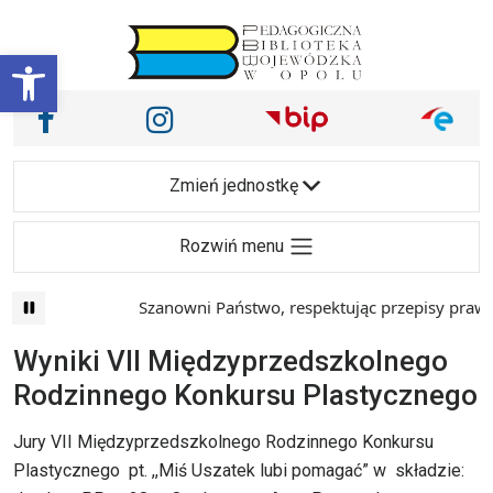
Przejdź do treści
Otwórz pasek narzędzi
Nasze media społecznościowe i inne
Facebook
Instagram
Main Navigation
Zmień jednostkę
Rozwiń menu
Szanowni Państwo, respektując przepisy prawa i 
Wyniki VII Międzyprzedszkolnego
Rodzinnego Konkursu Plastycznego
Jury VII Międzyprzedszkolnego Rodzinnego Konkursu
Plastycznego pt. ,,Miś Uszatek lubi pomagać” w składzie: