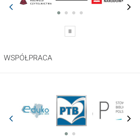
prev
next
WSTRZYMAJ
WSPÓŁPRACA
prev
next