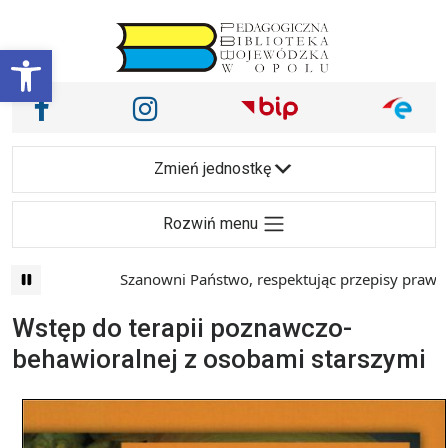
Przejdź do treści
Otwórz pasek narzędzi
Nasze media społecznościowe i inne
Facebook
Instagram
Main Navigation
Zmień jednostkę
Rozwiń menu
Szanowni Państwo, respektując przepisy prawa i ma
Wstęp do terapii poznawczo-
behawioralnej z osobami starszymi