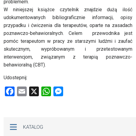
problemem.
W niniejszej książce czytelnik znajdzie dużą ilość
udokumentowanych bibliograficznie informacji, opisy
przypadku i ćwiczenia dla terapeutów, oparte na zasadach
poznawczo-behawioralnych. Celem przewodnika jest
pomóc terapeutom w pracy ze starszymi ludźmi i zaufać
skutecznym, wypróbowanym i przetestowanym
interwencjom, związanym z terapią poznawczo-
behawioralną (CBT).
Udostepnij:
F
E
X
W
M
a
m
h
es
ce
ail
at
se
b
s
n
Na skróty
KATALOG
o
A
g