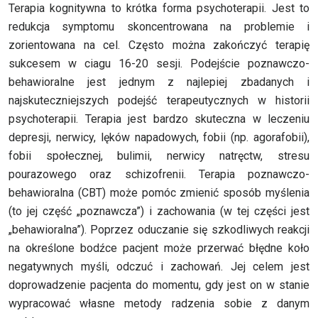
Terapia kognitywna to krótka forma psychoterapii. Jest to
redukcja symptomu skoncentrowana na problemie i
zorientowana na cel. Często można zakończyć terapię
sukcesem w ciagu 16-20 sesji. Podejście poznawczo-
behawioralne jest jednym z najlepiej zbadanych i
najskuteczniejszych podejść terapeutycznych w historii
psychoterapii. Terapia jest bardzo skuteczna w leczeniu
depresji, nerwicy, lęków napadowych, fobii (np. agorafobii),
fobii społecznej, bulimii, nerwicy natręctw, stresu
pourazowego oraz schizofrenii. Terapia poznawczo-
behawioralna (CBT) może pomóc zmienić sposób myślenia
(to jej część „poznawcza”) i zachowania (w tej części jest
„behawioralna”). Poprzez oduczanie się szkodliwych reakcji
na określone bodźce pacjent może przerwać błędne koło
negatywnych myśli, odczuć i zachowań. Jej celem jest
doprowadzenie pacjenta do momentu, gdy jest on w stanie
wypracować własne metody radzenia sobie z danym