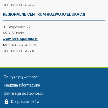
REGON: 000 743 497
REGIONALNE CENTRUM ROZWOJU EDUKACJI
ul. Głogowska 27
45-315 Opole
www.rcre.opolskie.pl
tel.: +48 77 404 75 30
REGON: 000 196 718
Menu stopka
Polityka prywatności
Klauzula informacyjna
Deklaracja dostępności
Dla pracowników