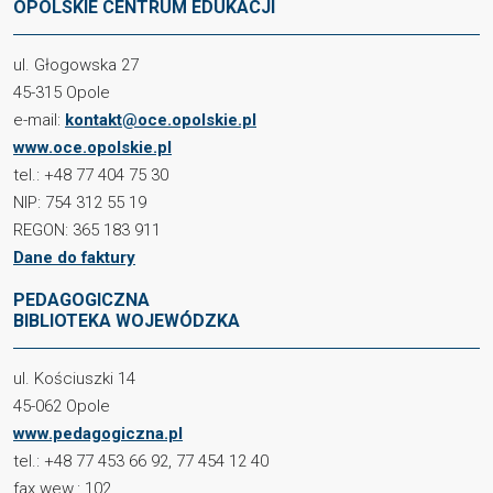
OPOLSKIE CENTRUM EDUKACJI
ul. Głogowska 27
45-315 Opole
e-mail:
kontakt@oce.opolskie.pl
www.oce.opolskie.pl
tel.: +48 77 404 75 30
NIP: 754 312 55 19
REGON: 365 183 911
Dane do faktury
PEDAGOGICZNA
BIBLIOTEKA WOJEWÓDZKA
ul. Kościuszki 14
45-062 Opole
www.pedagogiczna.pl
tel.: +48 77 453 66 92, 77 454 12 40
fax wew.: 102