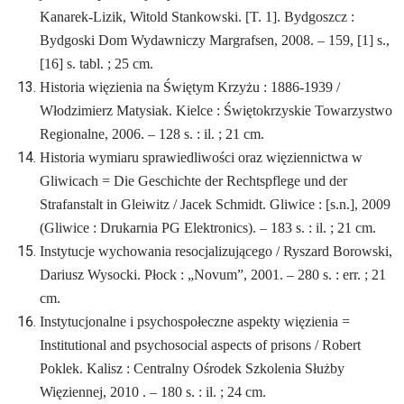
Kanarek-Lizik, Witold Stankowski. [T. 1]. Bydgoszcz :
Bydgoski Dom Wydawniczy Margrafsen, 2008. – 159, [1] s.,
[16] s. tabl. ; 25 cm.
Historia więzienia na Świętym Krzyżu : 1886-1939 /
Włodzimierz Matysiak. Kielce : Świętokrzyskie Towarzystwo
Regionalne, 2006. – 128 s. : il. ; 21 cm.
Historia wymiaru sprawiedliwości oraz więziennictwa w
Gliwicach = Die Geschichte der Rechtspflege und der
Strafanstalt in Gleiwitz / Jacek Schmidt. Gliwice : [s.n.], 2009
(Gliwice : Drukarnia PG Elektronics). – 183 s. : il. ; 21 cm.
Instytucje wychowania resocjalizującego / Ryszard Borowski,
Dariusz Wysocki. Płock : „Novum”, 2001. – 280 s. : err. ; 21
cm.
Instytucjonalne i psychospołeczne aspekty więzienia =
Institutional and psychosocial aspects of prisons / Robert
Poklek. Kalisz : Centralny Ośrodek Szkolenia Służby
Więziennej, 2010 . – 180 s. : il. ; 24 cm.