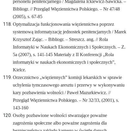
personelu penitencjarnego / Magdalena Ickiewicz-Sawicka. –
Bibliogr. // Przegląd Więziennictwa Polskiego. – Nr 47/48
(2005), s. 67-85
Optymalizacja funkcjonowania więziennictwa poprzez
systemową informatyzację jednostek penitencjarnych / Marek
Krzysztof Zając. – Bibliogr. – Streszcz. ang. // Rola
Informatyki w Naukach Ekonomicznych i Społecznych. – Z.
5a (2007), s. 141-145
Materiały z II Konferencji „Rola
informatyki w naukach ekonomicznych i społecznych”,
Kielce.
Orzecznictwo „więziennych” komisji lekarskich w sprawie
uchylenia tymczasowego aresztu i przerwy w wykonywaniu
kary pozbawienia wolności / Paweł Mazurkiewicz. //
Przegląd Więziennictwa Polskiego. – Nr 32/33, (2001), s.
143-160
Osoby pozbawione wolności stwarzające poważne
zagrożenia społeczne albo poważne zagrożenia dla
bezpieczeństwa zakładu karnego w świetle danych