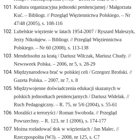
Kultura organizacyjna jednostki penitencjarnej / Małgorzata
Kuć. – Bibliogr. // Przegląd Więziennictwa Polskiego. – Nr
47/48 (2005), s. 108-116
Lubelskie więzienie w latach 1954-2007 / Ryszard Maleszyk,
Jerzy Nikołajew. – Bibliogr. // Przegląd Więziennictwa
Polskiego. – Nr 60 (2008), s. 113-138
Mendelssohn za kratą / Dariusz Wilczak, Mariusz Chudy. //
Newsweek Polska. – 2006, nr 5, s. 28-29
Międzynarodowa brać w polskiej celi / Grzegorz Broński. //
Gazeta Polska. – 2007, nr 7, s. 8
Międzywojenne doświadczenia edukacji skazanych w
polskich jednostkach penitencjarnych / Dariusz Widelak. //
Ruch Pedagogiczny. – R. 75, nr 5/6 (2004), s. 55-61
Moraliści a terroryści / Roman Swoboda. // Przegląd
Powszechny. – R. 123, nr 1 (2006), s. 174-177
Można rozładować tłok w więzieniach / Jan Malec. //
Rzeczpospolita (W3). – 2008, nr 125, s. C7