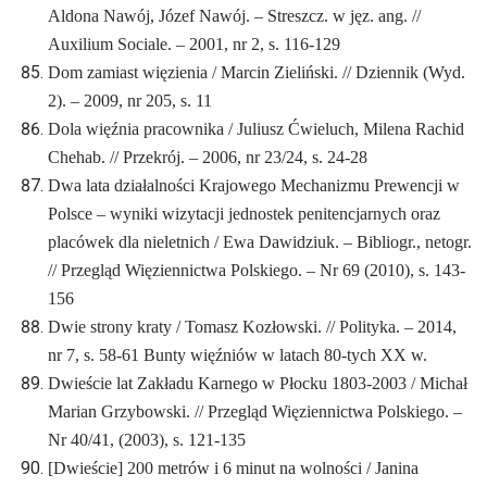
Aldona Nawój, Józef Nawój. – Streszcz. w jęz. ang. //
Auxilium Sociale. – 2001, nr 2, s. 116-129
Dom zamiast więzienia / Marcin Zieliński. // Dziennik (Wyd.
2). – 2009, nr 205, s. 11
Dola więźnia pracownika / Juliusz Ćwieluch, Milena Rachid
Chehab. // Przekrój. – 2006, nr 23/24, s. 24-28
Dwa lata działalności Krajowego Mechanizmu Prewencji w
Polsce – wyniki wizytacji jednostek penitencjarnych oraz
placówek dla nieletnich / Ewa Dawidziuk. – Bibliogr., netogr.
// Przegląd Więziennictwa Polskiego. – Nr 69 (2010), s. 143-
156
Dwie strony kraty / Tomasz Kozłowski. // Polityka. – 2014,
nr 7, s. 58-61
Bunty więźniów w latach 80-tych XX w.
Dwieście lat Zakładu Karnego w Płocku 1803-2003 / Michał
Marian Grzybowski. // Przegląd Więziennictwa Polskiego. –
Nr 40/41, (2003), s. 121-135
[Dwieście] 200 metrów i 6 minut na wolności / Janina