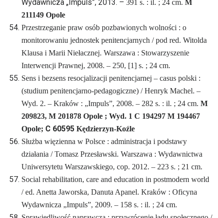
Wydawnicza „Impuls”, 2013. –
391 s. : il. ; 24 cm.
M
211149 Opole
Przestrzeganie praw osób pozbawionych wolności : o
monitorowaniu jednostek penitencjarnych / pod red. Witolda
Klausa i Marii Niełacznej. Warszawa : Stowarzyszenie
Interwencji Prawnej, 2008. – 250, [1] s. ; 24 cm.
Sens i bezsens resocjalizacji penitencjarnej – casus polski :
(studium penitencjarno-pedagogiczne) / Henryk Machel. –
Wyd. 2. – Kraków : „Impuls”, 2008. – 282 s. : il. ; 24 cm.
M
209823, M 201878 Opole ; Wyd. 1 C 194297 M 194467
C 60595
Opole;
Kędzierzyn-Koźle
Służba więzienna w Polsce : administracja i podstawy
działania / Tomasz Przesławski. Warszawa : Wydawnictwa
Uniwersytetu Warszawskiego, cop. 2012. – 223 s. ; 21 cm.
Social rehabilitation, care and education in postmodern world
/ ed. Anetta Jaworska, Danuta Apanel. Kraków : Oficyna
Wydawnicza „Impuls”, 2009. – 158 s. : il. ; 24 cm.
Sprawiedliwość naprawcza : przywrócenie ładu społecznego /