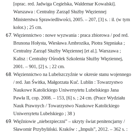
[oprac. red. Jadwiga Cegielska, Waldemar Kowalski].
Warszawa : Centralny Zarząd Służby Więziennej
Ministerstwa Sprawiedliwości, 2005. – 207, [3] s. : il. (w tym
kolor.) ; 25 cm.
Więziennictwo : nowe wyzwania : praca zbiorowa / pod red.
Brunona Hołysta, Wiesława Ambrozika, Piotra Stępniaka ;
Centralny Zarząd Służby Więziennej [et al.]. Warszawa ;
Kalisz : Centralny Ośrodek Szkolenia Służby Więziennej,
2001. – 901, [2] s. ; 22 cm.
Więziennictwo na Lubelszczyźnie w okresie stanu wojennego
/ red. Jan Świtka, Małgorzata Kuć. Lublin : Towarzystwo
Naukowe Katolickiego Uniwersytetu Lubelskiego Jana
Pawła II, cop. 2008. – 153, [6] s. ; 24 cm. (Prace Wydziału
Nauk Prawnych / Towarzystwo Naukowe Katolickiego
Uniwersytetu Lubelskiego ; 38 )
Więźniowie „niebezpieczni” – ukryty świat penitencjarny /
Sławomir Przybyliński. Kraków : „Impuls”, 2012. – 362 s. :