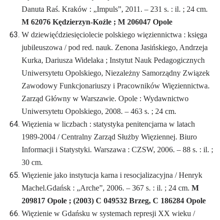
Danuta Raś. Kraków : „Impuls”, 2011. – 231 s. : il. ; 24 cm.
M 62076 Kędzierzyn-Koźle ; M 206047 Opole
W dziewięćdziesięciolecie polskiego więziennictwa : księga
jubileuszowa / pod red. nauk. Zenona Jasińskiego, Andrzeja
Kurka, Dariusza Widelaka ; Instytut Nauk Pedagogicznych
Uniwersytetu Opolskiego, Niezależny Samorządny Związek
Zawodowy Funkcjonariuszy i Pracowników Więziennictwa.
Zarząd Główny w Warszawie. Opole : Wydawnictwo
Uniwersytetu Opolskiego, 2008. – 463 s. ; 24 cm.
Więzienia w liczbach : statystyka penitencjarna w latach
1989-2004 / Centralny Zarząd Służby Więziennej. Biuro
Informacji i Statystyki. Warszawa : CZSW, 2006. – 88 s. : il. ;
30 cm.
Więzienie jako instytucja karna i resocjalizacyjna / Henryk
Machel.Gdańsk : „Arche”, 2006. – 367 s. : il. ; 24 cm.
M
209817 Opole ; (2003) C 049532 Brzeg, C 186284 Opole
Więzienie w Gdańsku w systemach represji XX wieku /