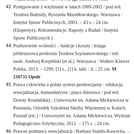
Postępowanie z więźniami w latach 1989-2002 / pod red.
Teodora Bulendy, Ryszarda Musidłowskiego. Warszawa :
Instytut Spraw Publicznych, 2003. – 43 s. ; 24 cm.
(Ekspertyzy, Rekomendacje, Raporty z Badań / Instytut
Spraw Publicznych )
Pozbawienie wolności – funkcje i koszty : księga
jubileuszowa profesora Teodora Szymanowskiego / red.
nauk. Andrzej Rzepliński [et al.]. Warszawa : Wolters Kluwer
Polska, 2013. – 1299, [1] s., [1] k. tabl. : il. ; 25 cm.
M
210711 Opole
Prawa człowieka a polski system penitencjarny : edukacja,
resocjalizacja, humanitaryzm : praca zbiorowa / pod red.
Doroty Rondalskiej ; Uniwersytet im. Adama Mickiewicza w
Poznaniu, Ośrodek Szkolenia Służby Więziennej w Kulach.
Poznań [etc.] : Uniwersytet im. Adama Mickiewicza. Wydział
Pedagogiczno-Artystyczny, 2012. – 175 s. ; 24 cm.
Prawne podstawy resocjalizacji / Barbara Stańdo-Kawecka. –