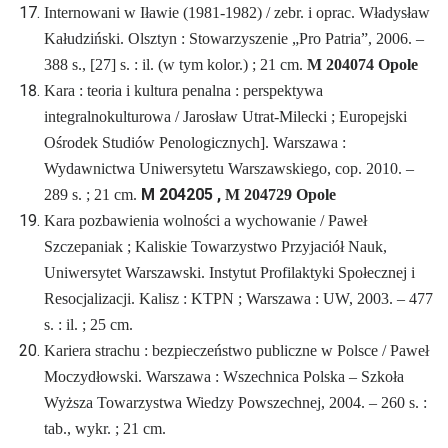
Internowani w Iławie (1981-1982) / zebr. i oprac. Władysław
Kałudziński. Olsztyn : Stowarzyszenie „Pro Patria”, 2006. –
388 s., [27] s. : il. (w tym kolor.) ; 21 cm.
M 204074 Opole
Kara : teoria i kultura penalna : perspektywa
integralnokulturowa / Jarosław Utrat-Milecki ; Europejski
Ośrodek Studiów Penologicznych]. Warszawa :
Wydawnictwa Uniwersytetu Warszawskiego, cop. 2010. –
M 204205 ,
289 s. ; 21 cm.
M 204729 Opole
Kara pozbawienia wolności a wychowanie / Paweł
Szczepaniak ; Kaliskie Towarzystwo Przyjaciół Nauk,
Uniwersytet Warszawski. Instytut Profilaktyki Społecznej i
Resocjalizacji. Kalisz : KTPN ; Warszawa : UW, 2003. – 477
s. : il. ; 25 cm.
Kariera strachu : bezpieczeństwo publiczne w Polsce / Paweł
Moczydłowski. Warszawa : Wszechnica Polska – Szkoła
Wyższa Towarzystwa Wiedzy Powszechnej, 2004. – 260 s. :
tab., wykr. ; 21 cm.