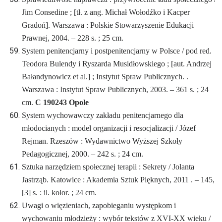
Jim Consedine ; [tł. z ang. Michał Wołodźko i Kacper
Gradoń]. Warszawa : Polskie Stowarzyszenie Edukacji
Prawnej, 2004. – 228 s. ; 25 cm.
System penitencjarny i postpenitencjarny w Polsce / pod red.
Teodora Bulendy i Ryszarda Musidłowskiego ; [aut. Andrzej
Bałandynowicz et al.] ; Instytut Spraw Publicznych. .
Warszawa : Instytut Spraw Publicznych, 2003. – 361 s. ; 24
cm.
C 190243 Opole
System wychowawczy zakładu penitencjarnego dla
młodocianych : model organizacji i resocjalizacji / Józef
Rejman. Rzeszów : Wydawnictwo Wyższej Szkoły
Pedagogicznej, 2000. – 242 s. ; 24 cm.
Sztuka narzędziem społecznej terapii : Sekrety / Jolanta
Jastrząb. Katowice : Akademia Sztuk Pięknych, 2011 . – 145,
[3] s. : il. kolor. ; 24 cm.
Uwagi o więzieniach, zapobieganiu występkom i
wychowaniu młodzieży : wybór tekstów z XVI-XX wieku /