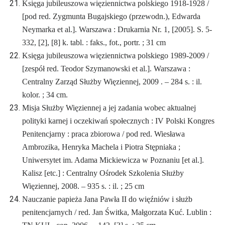
Księga jubileuszowa więziennictwa polskiego 1918-1928 /
[pod red. Zygmunta Bugajskiego (przewodn.), Edwarda
Neymarka et al.]. Warszawa : Drukarnia Nr. 1, [2005]. S. 5-
332, [2], [8] k. tabl. : faks., fot., portr. ; 31 cm
Księga jubileuszowa więziennictwa polskiego 1989-2009 /
[zespół red. Teodor Szymanowski et al.]. Warszawa :
Centralny Zarząd Służby Więziennej, 2009 . – 284 s. : il.
kolor. ; 34 cm.
Misja Służby Więziennej a jej zadania wobec aktualnej
polityki karnej i oczekiwań społecznych : IV Polski Kongres
Penitencjarny : praca zbiorowa / pod red. Wiesława
Ambrozika, Henryka Machela i Piotra Stępniaka ;
Uniwersytet im. Adama Mickiewicza w Poznaniu [et al.].
Kalisz [etc.] : Centralny Ośrodek Szkolenia Służby
Więziennej, 2008. – 935 s. : il. ; 25 cm
Nauczanie papieża Jana Pawła II do więźniów i służb
penitencjarnych / red. Jan Świtka, Małgorzata Kuć. Lublin :