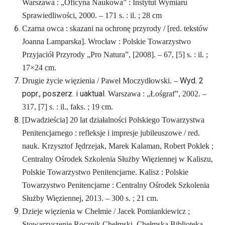
Warszawa : „Oficyna Naukowa” : Instytut Wymiaru
Sprawiedliwości, 2000. – 171 s. : il. ; 28 cm
Czarna owca : skazani na ochronę przyrody / [red. tekstów
Joanna Lamparska]. Wrocław : Polskie Towarzystwo
Przyjaciół Przyrody „Pro Natura”, [2008]. – 67, [5] s. : il. ;
17×24 cm.
Wyd. 2
Drugie życie więzienia / Paweł Moczydłowski. –
popr., poszerz. i uaktual.
Warszawa : „Łośgraf”, 2002. –
317, [7] s. : il., faks. ; 19 cm.
[Dwadzieścia] 20 lat działalności Polskiego Towarzystwa
Penitencjarnego : refleksje i impresje jubileuszowe / red.
nauk. Krzysztof Jędrzejak, Marek Kalaman, Robert Poklek ;
Centralny Ośrodek Szkolenia Służby Więziennej w Kaliszu,
Polskie Towarzystwo Penitencjarne. Kalisz : Polskie
Towarzystwo Penitencjarne : Centralny Ośrodek Szkolenia
Służby Więziennej, 2013. – 300 s. ; 21 cm.
Dzieje więzienia w Chełmie / Jacek Pomiankiewicz ;
Stowarzyszenie Rocznik Chełmski, Chełmska Biblioteka