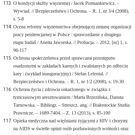
O kondycji służby więziennej / Jacek Pomiankiewicz. –
Wywiad. // Bezpieczeństwo i Ochrona. – R. 1, nr 3/4 (2008),
s. 5-8
Ocena reformy więziennictwa obejmującej zmianę organizacji
pracy penitencjarnej w Polsce : sprawozdanie z drugiego
etapu badań / Anetta Jaworska. // Probacja. – 2012, [nr] 1, s.
96-117
Ochrona społeczeństwa przed sprawcami przestępstw
osadzonymi w zakładach karnych i zwalnianych po odbyciu
kary : (wykład inauguracyjny) / Stefan Lelental. //
Bezpieczeństwo i Ochrona. – R. 1, nr 1/2 (2008), s. 19-30
Ochrona życia i zdrowia oskarżonego w związku z
tymczasowym aresztowaniem / Marta Brzezińska, Danuta
Tarnowska. – Bibliogr. – Streszcz. ang. // Białostockie Studia
Prawnicze. – 1689-7404. – Z. 13 (2013), s. 85-100
Opieka medyczna nad więźniami żyjącymi z HIV i chorymi
na AIDS w świetle opinii osób pozbawionych wolności oraz