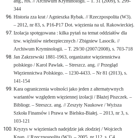
ang., ros. // Archiwum Kryminologii. – T. 31 (2009), s. 299-
344
Historia zza krat / Agnieszka Rybak. // Rzeczpospolita (W3).
– 2012, nr 83, s. P16-P17
Dot. więzienia na ul. Rakowieckiej.
Izolacja spotęgowana : kilka pytań na temat oddziałów dla
tzw. więźniów niebezpiecznych / Zbigniew Lasocik. //
Archiwum Kryminologii. – T. 29/30 (2007/2008), s. 703-718
Jan Zakrzewski 1881-1963, organizator więziennictwa
polskiego / Karol Pawlak. – Streszcz. ang. // Przegląd
Więziennictwa Polskiego. – 1230-4433. – Nr 81 (2013), s.
141-154
Kara ograniczenia wolności jako jeden z alternatywnych
wariantów względem więziennej izolacji / Błażej Piszczek. –
Bibliogr. – Streszcz. ang. // Zeszyty Naukowe / Wyższa
Szkoła Finansów i Prawa w Bielsku-Białej. – 2013, nr 3, s.
103-121
Kryzys w więzieniach nadejdzie jak złodziej / Wojciech
Knap. // Rzeczpospolita (W3). – 2005, nr 112, s. C4