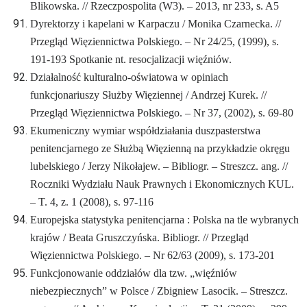
Blikowska. // Rzeczpospolita (W3). – 2013, nr 233, s. A5
Dyrektorzy i kapelani w Karpaczu / Monika Czarnecka. //
Przegląd Więziennictwa Polskiego. – Nr 24/25, (1999), s.
191-193
Spotkanie nt. resocjalizacji więźniów.
Działalność kulturalno-oświatowa w opiniach
funkcjonariuszy Służby Więziennej / Andrzej Kurek. //
Przegląd Więziennictwa Polskiego. – Nr 37, (2002), s. 69-80
Ekumeniczny wymiar współdziałania duszpasterstwa
penitencjarnego ze Służbą Więzienną na przykładzie okręgu
lubelskiego / Jerzy Nikołajew. – Bibliogr. – Streszcz. ang. //
Roczniki Wydziału Nauk Prawnych i Ekonomicznych KUL.
– T. 4, z. 1 (2008), s. 97-116
Europejska statystyka penitencjarna : Polska na tle wybranych
krajów / Beata Gruszczyńska. Bibliogr. // Przegląd
Więziennictwa Polskiego. – Nr 62/63 (2009), s. 173-201
Funkcjonowanie oddziałów dla tzw. „więźniów
niebezpiecznych” w Polsce / Zbigniew Lasocik. – Streszcz.