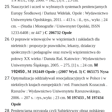
TN KUL, cop. 2006. – 142, [3] s. ; 25 cm.
Nauczyciel i uczeń w wybranych systemach penitencjarnych
Europy Środkowej / Dariusz Widelak. Opole : Wydawnictwo
Uniwersytetu Opolskiego, 2011. – 413 s. : il., rys., wykr. ; 24
cm. – (Studia i Monografie / Uniwersytet Opolski, ISSN
1233-6408 ; nr 447 )
C 206732 Opole
O poprawie winowajców w więzieniach i zakładach dla
nieletnich : propozycje prawników, lekarzy, działaczy
społecznych i pedagogów oraz rozwój więziennictwa do
połowy XX wieku / Danuta Raś. Katowice : Wydawnictwo
M
Uniwersytetu Śląskiego, 2005. – 275, [1] s. ; 24 cm.
192450
, M 192449 Opole ; (2007 Wyd. 3) C 065175 Nysa
Optymalizacja oddziaływań resocjalizacyjnych w Polsce i w
niektórych krajach europejskich / red. Franciszek Kozaczuk .
Rzeszów : Wydawnictwo Uniwersytetu Rzeszowskiego,
2006. – 207 s. : rys.,wykr. ; 23 cm.
M 197433 , M 197434
Opole
Penitencjarna przygoda czyli Subiektywny obraz polskiego