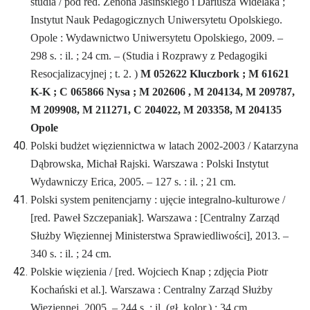
studia / pod red. Zenona Jasińskiego i Dariusza Widelaka ;
Instytut Nauk Pedagogicznych Uniwersytetu Opolskiego.
Opole : Wydawnictwo Uniwersytetu Opolskiego, 2009. –
298 s. : il. ; 24 cm. – (Studia i Rozprawy z Pedagogiki
Resocjalizacyjnej ; t. 2. )
M 052622 Kluczbork ; M 61621
K-K ; C 065866 Nysa ; M 202606 , M 204134, M 209787,
M 209908, M 211271, C 204022, M 203358, M 204135
Opole
Polski budżet więziennictwa w latach 2002-2003 / Katarzyna
Dąbrowska, Michał Rajski. Warszawa : Polski Instytut
Wydawniczy Erica, 2005. – 127 s. : il. ; 21 cm.
Polski system penitencjarny : ujęcie integralno-kulturowe /
[red. Paweł Szczepaniak]. Warszawa : [Centralny Zarząd
Służby Więziennej Ministerstwa Sprawiedliwości], 2013. –
340 s. : il. ; 24 cm.
Polskie więzienia / [red. Wojciech Knap ; zdjęcia Piotr
Kochański et al.]. Warszawa : Centralny Zarząd Służby
Więziennej, 2005. – 244 s. : il. (gł. kolor.) ; 34 cm.