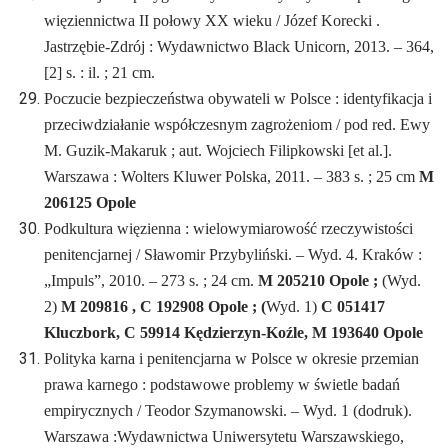
więziennictwa II połowy XX wieku / Józef Korecki .
Jastrzębie-Zdrój : Wydawnictwo Black Unicorn, 2013. – 364,
[2] s. : il. ; 21 cm.
Poczucie bezpieczeństwa obywateli w Polsce : identyfikacja i
przeciwdziałanie współczesnym zagrożeniom / pod red. Ewy
M. Guzik-Makaruk ; aut. Wojciech Filipkowski [et al.].
Warszawa : Wolters Kluwer Polska, 2011. – 383 s. ; 25 cm
M
206125 Opole
Podkultura więzienna : wielowymiarowość rzeczywistości
penitencjarnej / Sławomir Przybyliński. – Wyd. 4. Kraków :
„Impuls”, 2010. – 273 s. ; 24 cm.
M 205210 Opole ;
(Wyd.
2)
M 209816 , C 192908 Opole ; (
Wyd. 1)
C 051417
Kluczbork, C 59914 Kędzierzyn-Koźle, M 193640 Opole
Polityka karna i penitencjarna w Polsce w okresie przemian
prawa karnego : podstawowe problemy w świetle badań
empirycznych / Teodor Szymanowski. – Wyd. 1 (dodruk).
Warszawa :Wydawnictwa Uniwersytetu Warszawskiego,