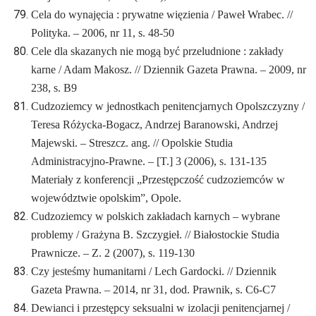
Cela do wynajęcia : prywatne więzienia / Paweł Wrabec. //
Polityka. – 2006, nr 11, s. 48-50
Cele dla skazanych nie mogą być przeludnione : zakłady
karne / Adam Makosz. // Dziennik Gazeta Prawna. – 2009, nr
238, s. B9
Cudzoziemcy w jednostkach penitencjarnych Opolszczyzny /
Teresa Różycka-Bogacz, Andrzej Baranowski, Andrzej
Majewski. – Streszcz. ang. // Opolskie Studia
Administracyjno-Prawne. – [T.] 3 (2006), s. 131-135
Materiały z konferencji „Przestępczość cudzoziemców w
województwie opolskim”, Opole.
Cudzoziemcy w polskich zakładach karnych – wybrane
problemy / Grażyna B. Szczygieł. // Białostockie Studia
Prawnicze. – Z. 2 (2007), s. 119-130
Czy jesteśmy humanitarni / Lech Gardocki. // Dziennik
Gazeta Prawna. – 2014, nr 31, dod. Prawnik, s. C6-C7
Dewianci i przestępcy seksualni w izolacji penitencjarnej /