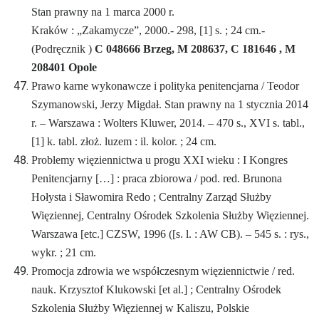
Stan prawny na 1 marca 2000 r.
Kraków : „Zakamycze”, 2000.- 298, [1] s. ; 24 cm.-
(Podręcznik )
C 048666 Brzeg, M 208637, C 181646 , M
208401 Opole
Prawo karne wykonawcze i polityka penitencjarna / Teodor
Szymanowski, Jerzy Migdał. Stan prawny na 1 stycznia 2014
r. – Warszawa : Wolters Kluwer, 2014. – 470 s., XVI s. tabl.,
[1] k. tabl. złoż. luzem : il. kolor. ; 24 cm.
Problemy więziennictwa u progu XXI wieku : I Kongres
Penitencjarny […] : praca zbiorowa / pod. red. Brunona
Hołysta i Sławomira Redo ; Centralny Zarząd Służby
Więziennej, Centralny Ośrodek Szkolenia Służby Więziennej.
Warszawa [etc.] CZSW, 1996 ([s. l. : AW CB). – 545 s. : rys.,
wykr. ; 21 cm.
Promocja zdrowia we współczesnym więziennictwie / red.
nauk. Krzysztof Klukowski [et al.] ; Centralny Ośrodek
Szkolenia Służby Więziennej w Kaliszu, Polskie