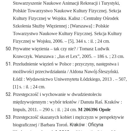
Stowarzyszenie Naukowe Animacji Rekreacji i Turystyki,
Polskie Towarzystwo Naukowe Kultury Fizycznej. Sekcja
Kultury Fizycznej w Wojsku. Kalisz : Centralny Ośrodek
Szkolenia Służby Więziennej ; [Warszawa] : Polskie
Towarzystwo Naukowe Kultury Fizycznej. Sekcja Kultury
Fizycznej w Wojsku, 2006. – [5], 344 s. : il. ; 24 cm.
Prywatne więzienia – tak czy nie? / Tomasz Ludwik
Krawczyk. Warszawa : „Ius et Lex”, 2005. – 186 s. ; 23 cm.
Przeludnienie więzień w Polsce : przyczyny, następstwa i
możliwości przeciwdziałania / Aldona Nawój-Śleszyński.
Łódź : Wydawnictwo Uniwersytetu Łódzkiego, 2013 . – 507,
[1] s. : il. ; 24 cm.
Przestępczość i wychowanie w dwudziestoleciu
międzywojennym : wybór tekstów / Danuta Raś. Kraków :
Impuls, 2011. – 290 s. : il. ; 24 cm.
M 206396 Opole
Przestępczość skazanych kobiet i mężczyzn w perspektywie
Kraków : Oficyna
biograficznej / Barbara Toroń.