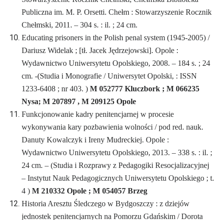
Publiczna im. M. P. Orsetti. Chełm : Stowarzyszenie Rocznik
Chełmski, 2011. – 304 s. : il. ; 24 cm.
Educating prisoners in the Polish penal system (1945-2005) /
Dariusz Widelak ; [tł. Jacek Jędrzejowski]. Opole :
Wydawnictwo Uniwersytetu Opolskiego, 2008. – 184 s. ; 24
cm. -(Studia i Monografie / Uniwersytet Opolski, : ISSN
1233-6408 ; nr 403. )
M 052777 Kluczbork ; M 066235
Nysa; M 207897 , M 209125 Opole
Funkcjonowanie kadry penitencjarnej w procesie
wykonywania kary pozbawienia wolności / pod red. nauk.
Danuty Kowalczyk i Ireny Mudreckiej. Opole :
Wydawnictwo Uniwersytetu Opolskiego, 2013. – 338 s. : il. ;
24 cm. – (Studia i Rozprawy z Pedagogiki Resocjalizacyjnej
– Instytut Nauk Pedagogicznych Uniwersytetu Opolskiego ; t.
4 )
M 210332 Opole ; M 054057 Brzeg
Historia Aresztu Śledczego w Bydgoszczy : z dziejów
jednostek penitencjarnych na Pomorzu Gdańskim / Dorota