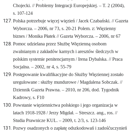
Chojecki. // Problemy Integracji Europejskiej. – T. 2 (2004),
s. 107-124
Polska potrzebuje więcej więzień / Jacek Czabański. // Gazeta
Wyborcza. – 2006, nr 73, s. 20-21
Polem. z: Więzienny
biznes / Monika Płatek // Gazeta Wyborcza. – 2006, nr 67
Pomoc udzielana przez Służbę Więzienną osobom
zwalnianym z zakładów karnych i aresztów śledczych w
polskim systemie penitencjarnym / Irena Dybalska. // Praca
Socjalna. – 2002, nr 4, s. 55-79
Postępowanie kwalifikacyjne do Służby Więziennej zostało
uregulowane : służby mundurowe / Magdalena Sobczak. //
Dziennik Gazeta Prawna. – 2010, nr 206, dod. Tygodnik
Kadrowy, s. F10
Powstanie więziennictwa polskiego i jego organizacja w
latach 1918-1928 / Jerzy Migdał. – Streszcz. ang., ros. //
Studia Prawnicze KUL. – 2009, t. 2/3, s. 123-146
Pozwy osadzonych o zapłatę odszkodowań i zadośćuczynień