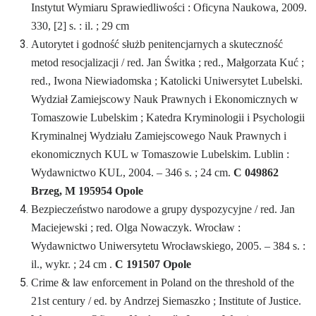
Instytut Wymiaru Sprawiedliwości : Oficyna Naukowa, 2009.
330, [2] s. : il. ; 29 cm
Autorytet i godność służb penitencjarnych a skuteczność
metod resocjalizacji / red. Jan Świtka ; red., Małgorzata Kuć ;
red., Iwona Niewiadomska ; Katolicki Uniwersytet Lubelski.
Wydział Zamiejscowy Nauk Prawnych i Ekonomicznych w
Tomaszowie Lubelskim ; Katedra Kryminologii i Psychologii
Kryminalnej Wydziału Zamiejscowego Nauk Prawnych i
ekonomicznych KUL w Tomaszowie Lubelskim. Lublin :
Wydawnictwo KUL, 2004. – 346 s. ; 24 cm.
C 049862
Brzeg, M 195954 Opole
Bezpieczeństwo narodowe a grupy dyspozycyjne / red. Jan
Maciejewski ; red. Olga Nowaczyk. Wrocław :
Wydawnictwo Uniwersytetu Wrocławskiego, 2005. – 384 s. :
il., wykr. ; 24 cm .
C 191507 Opole
Crime & law enforcement in Poland on the threshold of the
21st century / ed. by Andrzej Siemaszko ; Institute of Justice.