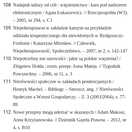
Nadajnik tańszy od celi : więziennictwo : kara pod nadzorem
elektronicznym / Agata Łukaszewicz. // Rzeczpospolita (W3).
– 2005, nr 294, s. C1
Niepełnosprawni w zakładzie karnym na przykładzie
oddziału terapeutycznego dla niewidomych w Bydgoszczy-
Fordonie / Katarzyna Mirosław. // Człowiek,
Niepełnosprawność, Społeczeństwo. – 2007, nr 2, s. 142-147
Niepotrzebny ton surowości : jakie są polskie więzienia? /
Zbigniew Hołda ; rozm. przepr. Anna Mateja. // Tygodnik
Powszechny. – 2006, nr 11, s. 3
Nierówności społeczne w zakładach penitencjarnych /
Henryk Machel. – Bibliogr. – Streszcz. ang. // Nierówności
Społeczne a Wzrost Gospodarczy. – Z. 3 (2003/2004), s. 77-
89
Nowe przepisy mogą uderzać w skazanych / Adam Makosz,
Anna Krzyżanowska. // Dziennik Gazeta Prawna. – 2012, nr
4, s. B10