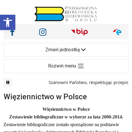
Przejdź do treści
Otwórz pasek narzędzi
Nasze media społecznościowe i inne
Facebook
Instagram
Main Navigation
Zmień jednostkę
Rozwiń menu
Szanowni Państwo, respektując przepisy prawa i 
Więziennictwo w Polsce
Więziennictwo w Polsce
Zestawienie bibliograficzne w wyborze za lata 2000-2014.
Zestawienie bibliograficzne zostało sporządzone na podstawie