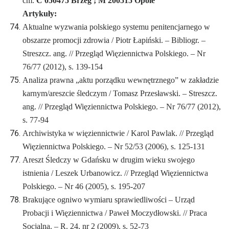
cm.
C 050475 Brzeg ; M 200515 Opole
Artykuły:
Aktualne wyzwania polskiego systemu penitencjarnego w
obszarze promocji zdrowia / Piotr Łapiński. – Bibliogr. –
Streszcz. ang. // Przegląd Więziennictwa Polskiego. – Nr
76/77 (2012), s. 139-154
Analiza prawna „aktu porządku wewnętrznego” w zakładzie
karnym/areszcie śledczym / Tomasz Przesławski. – Streszcz.
ang. // Przegląd Więziennictwa Polskiego. – Nr 76/77 (2012),
s. 77-94
Archiwistyka w więziennictwie / Karol Pawlak. // Przegląd
Więziennictwa Polskiego. – Nr 52/53 (2006), s. 125-131
Areszt Śledczy w Gdańsku w drugim wieku swojego
istnienia / Leszek Urbanowicz. // Przegląd Więziennictwa
Polskiego. – Nr 46 (2005), s. 195-207
Brakujące ogniwo wymiaru sprawiedliwości – Urząd
Probacji i Więziennictwa / Paweł Moczydłowski. // Praca
Socjalna. – R. 24, nr 2 (2009), s. 52-73