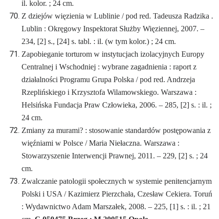
il. kolor. ; 24 cm.
Z dziejów więzienia w Lublinie / pod red. Tadeusza Radzika .
Lublin : Okręgowy Inspektorat Służby Więziennej, 2007. –
234, [2] s., [24] s. tabl. : il. (w tym kolor.) ; 24 cm.
Zapobieganie torturom w instytucjach izolacyjnych Europy
Centralnej i Wschodniej : wybrane zagadnienia : raport z
działalności Programu Grupa Polska / pod red. Andrzeja
Rzeplińskiego i Krzysztofa Wilamowskiego. Warszawa :
Helsińska Fundacja Praw Człowieka, 2006. – 285, [2] s. : il. ;
24 cm.
Zmiany za murami? : stosowanie standardów postępowania z
więźniami w Polsce / Maria Niełaczna. Warszawa :
Stowarzyszenie Interwencji Prawnej, 2011. – 229, [2] s. ; 24
cm.
Zwalczanie patologii społecznych w systemie penitencjarnym
Polski i USA / Kazimierz Pierzchała, Czesław Cekiera. Toruń
: Wydawnictwo Adam Marszałek, 2008. – 225, [1] s. : il. ; 21