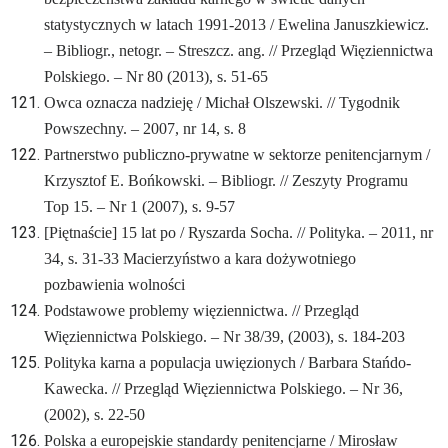
statystycznych w latach 1991-2013 / Ewelina Januszkiewicz.
– Bibliogr., netogr. – Streszcz. ang. // Przegląd Więziennictwa
Polskiego. – Nr 80 (2013), s. 51-65
Owca oznacza nadzieję / Michał Olszewski. // Tygodnik
Powszechny. – 2007, nr 14, s. 8
Partnerstwo publiczno-prywatne w sektorze penitencjarnym /
Krzysztof E. Bońkowski. – Bibliogr. // Zeszyty Programu
Top 15. – Nr 1 (2007), s. 9-57
[Piętnaście]
15 lat po / Ryszarda Socha. // Polityka. – 2011, nr
34, s. 31-33
Macierzyństwo a kara dożywotniego
pozbawienia wolności
Podstawowe problemy więziennictwa. // Przegląd
Więziennictwa Polskiego. – Nr 38/39, (2003), s. 184-203
Polityka karna a populacja uwięzionych / Barbara Stańdo-
Kawecka. // Przegląd Więziennictwa Polskiego. – Nr 36,
(2002), s. 22-50
Polska a europejskie standardy penitencjarne / Mirosław