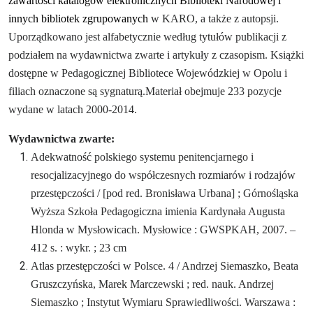
zawartości katalogów elektronicznych Biblioteki Narodowej i
innych bibliotek zgrupowanych
w KARO, a także z autopsji.
Uporządkowano jest alfabetycznie według tytułów publikacji z
podziałem na wydawnictwa zwarte i artykuły z czasopism.
Książki
dostępne w Pedagogicznej Bibliotece Wojewódzkiej w Opolu i
filiach oznaczone są sygnaturą.
Materiał obejmuje 233 pozycje
wydane w latach 2000-2014.
Wydawnictwa zwarte:
Adekwatność polskiego systemu penitencjarnego i
resocjalizacyjnego do współczesnych rozmiarów i rodzajów
przestępczości / [pod red. Bronisława Urbana] ; Górnośląska
Wyższa Szkoła Pedagogiczna imienia Kardynała Augusta
Hlonda w Mysłowicach. Mysłowice : GWSPKAH, 2007. –
412 s. : wykr. ; 23 cm
Atlas przestępczości w Polsce. 4 / Andrzej Siemaszko, Beata
Gruszczyńska, Marek Marczewski ; red. nauk. Andrzej
Siemaszko ; Instytut Wymiaru Sprawiedliwości. Warszawa :