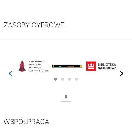
ZASOBY CYFROWE
prev
next
WSTRZYMAJ
WSPÓŁPRACA