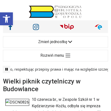
Przejdź do treści
Otwórz pasek narzędzi
Nasze media społecznościowe i inne
Facebook
Instagram
Main Navigation
Zmień jednostkę
Rozwiń menu
wo, respektując przepisy prawa i mając na względzie szczególn
Wielki piknik czytelniczy w
Budowlance
10 czerwca br., w Zespole Szkół nr 1 w
Kędzierzynie-Koźlu, odbyła się impreza