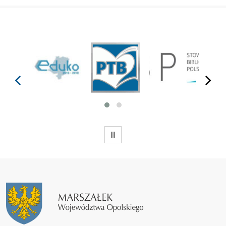
prev
next
WSTRZYMAJ