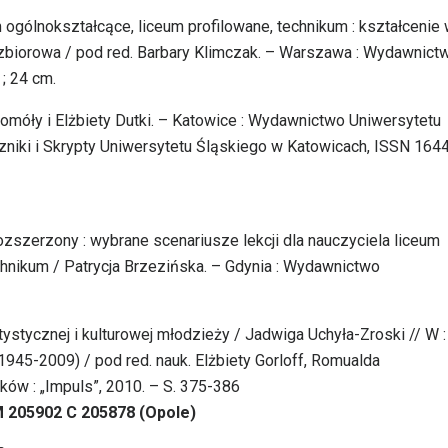
um ogólnokształcące, liceum profilowane, technikum : kształcenie
biorowa / pod red. Barbary Klimczak. – Warszawa : Wydawnict
 ; 24 cm.
Gomóły i Elżbiety Dutki. – Katowice : Wydawnictwo Uniwersytetu
ęczniki i Skrypty Uniwersytetu Śląskiego w Katowicach, ISSN 164
ozszerzony : wybrane scenariusze lekcji dla nauczyciela liceum
chnikum / Patrycja Brzezińska. – Gdynia : Wydawnictwo
ystycznej i kulturowej młodzieży / Jadwiga Uchyła-Zroski // W :
1945-2009) / pod red. nauk. Elżbiety Gorloff, Romualda
ów : „Impuls”, 2010. – S. 375-386
M 205902 C 205878 (Opole)