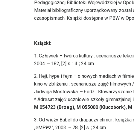
Pedagogicznej Biblioteki Wojewódzkiej w Opolu
Materiał bibliograficzny uporządkowany został 
czasopismach. Książki dostępne w PBW w Opolu 
Książki:
1. Człowiek – twórca kultury : scenariusze lekcj
2004. – 182, [2] s. : il. ; 24 cm.
2. Hejt, hype i fejm – o nowych mediach w film
kino w zbliżeniu : scenariusze zajęć filmowych
Jadwiga Mostowska. – Łódź : Stowarzyszenie Ed
* Adresat zajęć: uczniowie szkoły gimnazjalne
M 054723 (Brzeg), M 055000 (Kluczbork), M
3. Od wieży Babel do drapaczy chmur : książka
„eMPi²2”, 2003. – 78, [2] s. ; 24 cm.