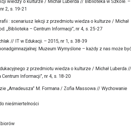
kcji wiedzy o kulturze / Michał Luberda // Biblioteka w Szkole. –
nr 2, s. 19-21
rafii : scenariusz lekcji z przedmiotu wiedza o kulturze / Michał
d. „Biblioteka – Centrum Informacji”, nr 4, s. 25-27
k // IT w Edukacji. – 2015, nr 1, s. 38-39
e ponadgimnazjalnej: Muzeum Wymyślone – każdy z nas może by
dukacyjnego z przedmiotu wiedza o kulturze / Michał Luberda /
 Centrum Informacji”, nr 4, s. 18-20
kładzie „Amadeusza” M. Formana / Zofia Massowa // Wychowanie
do nieśmiertelności
 Zbiorów