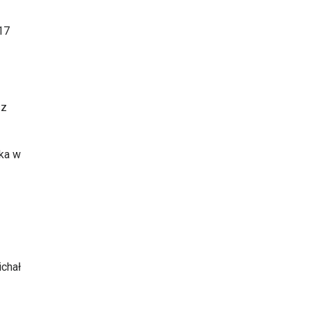
-17
sz
eka w
ichał