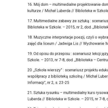
16. Mój dom – multimedialne projektowanie do
kulturze / Michał Luberda // Biblioteka w Szkole.
17. Multimedialne zabawy ze sztuką : scenarius
Biblioteka w Szkole. – 2015, nr 2, dod. „Bibliote
18. Muzyczne interpretacje poezji, czyli o wyb
zajęć dla liceum / Jadwiga Lis // Wychowanie M
19. Od opisu do przepisu : scenariusz lekcji ję
Szkole. – 2013, nr 7-8, dod. „Biblioteka – Centru
20. „Szkoła wierszy” : scenariusz projektu edu
współpracy z biblioteką szkolną / Michał Luberd
Informacji”, nr 2, s. 23-25
21. Sztuka rysunku – multimedialny kurs rysowan
Luberda // Biblioteka w Szkole. – 2015, nr 7-8, d