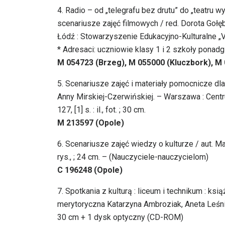
4. Radio – od „telegrafu bez drutu” do „teatru w
scenariusze zajęć filmowych / red. Dorota Goł
Łódź : Stowarzyszenie Edukacyjno-Kulturalne „V
* Adresaci: uczniowie klasy 1 i 2 szkoły pona
M 054723 (Brzeg), M 055000 (Kluczbork), M
5. Scenariusze zajęć i materiały pomocnicze dla 
Anny Mirskiej-Czerwińskiej. – Warszawa : Centru
127, [1] s. : il., fot. ; 30 cm.
M 213597 (Opole)
6. Scenariusze zajęć wiedzy o kulturze / aut. Ma
rys., ; 24 cm. – (Nauczyciele-nauczycielom)
C 196248 (Opole)
7. Spotkania z kulturą : liceum i technikum : ksi
merytoryczna Katarzyna Ambroziak, Aneta Leśniews
30 cm + 1 dysk optyczny (CD-ROM)