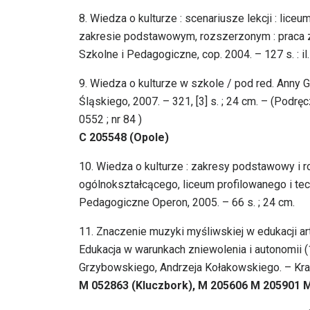
8. Wiedza o kulturze : scenariusze lekcji : lice
zakresie podstawowym, rozszerzonym : praca z
Szkolne i Pedagogiczne, cop. 2004. – 127 s. : il.
9. Wiedza o kulturze w szkole / pod red. Anny 
Śląskiego, 2007. – 321, [3] s. ; 24 cm. – (Podr
0552 ; nr 84 )
C 205548 (Opole)
10. Wiedza o kulturze : zakresy podstawowy i r
ogólnokształcącego, liceum profilowanego i te
Pedagogiczne Operon, 2005. – 66 s. ; 24 cm.
11. Znaczenie muzyki myśliwskiej w edukacji art
Edukacja w warunkach zniewolenia i autonomii (
Grzybowskiego, Andrzeja Kołakowskiego. – Krak
M 052863 (Kluczbork), M 205606 M 205901 