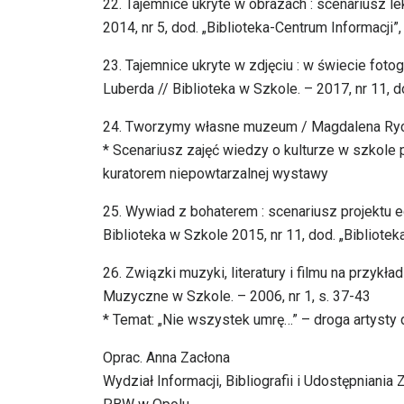
22. Tajemnice ukryte w obrazach : scenariusz le
2014, nr 5, dod. „Biblioteka-Centrum Informacji”, 
23. Tajemnice ukryte w zdjęciu : w świecie fotog
Luberda // Biblioteka w Szkole. – 2017, nr 11, do
24. Tworzymy własne muzeum / Magdalena Rychla
* Scenariusz zajęć wiedzy o kulturze w szkol
kuratorem niepowtarzalnej wystawy
25. Wywiad z bohaterem : scenariusz projektu e
Biblioteka w Szkole 2015, nr 11, dod. „Biblioteka
26. Związki muzyki, literatury i filmu na przy
Muzyczne w Szkole. – 2006, nr 1, s. 37-43
* Temat: „Nie wszystek umrę…” – droga artysty 
Oprac. Anna Zacłona
Wydział Informacji, Bibliografii i Udostępniania