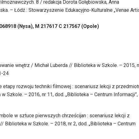
ć filmoznawczych. 8 / redakcja Dorota Gołębiowska, Anna
a. – Łódź : Stowarzyszenie Edukacyjno-Kulturalne „Venae Artis
 068918 (Nysa), M 217617 C 217567 (Opole)
anie wnętrz / Michał Luberda // Biblioteka w Szkole. – 2015, n
21-24
etapy rozwoju techniki filmowej : scenariusz lekcji z przedmiot
w Szkole. – 2016, nr 11, dod. „Biblioteka – Centrum Informacji”, 
mbole w sztuce pierwszych chrześcijan : scenariusz lekcji z
/ Biblioteka w Szkole. – 2018, nr 2, dod. „Biblioteka – Centrum