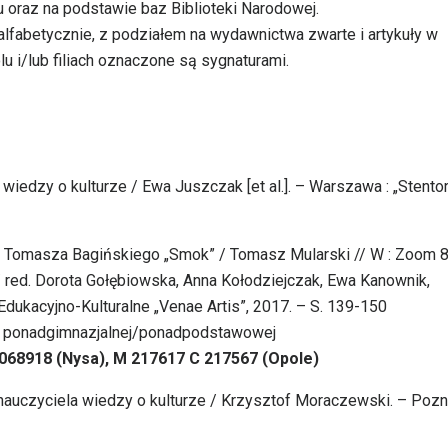
 oraz na podstawie baz Biblioteki Narodowej.
alfabetycznie, z podziałem na wydawnictwa zwarte i artykuły w
i/lub filiach oznaczone są sygnaturami.
i wiedzy o kulturze / Ewa Juszczak [et al.]. – Warszawa : „Stentor
ie Tomasza Bagińskiego „Smok” / Tomasz Mularski // W : Zoom 8
 / red. Dorota Gołębiowska, Anna Kołodziejczak, Ewa Kanownik,
ukacyjno-Kulturalne „Venae Artis”, 2017. – S. 139-150
j i ponadgimnazjalnej/ponadpodstawowej
 068918 (Nysa), M 217617 C 217567 (Opole)
 nauczyciela wiedzy o kulturze / Krzysztof Moraczewski. – Pozn