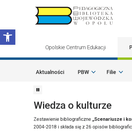
Przejdź do treści
Otwórz pasek narzędzi
Opolskie Centrum Edukacji
P
Aktualności
PBW
Filie
Wiedza o kulturze
Zestawienie bibliograficzne
„Scenariusze i ko
2004-2018 i składa się z 26 opisów bibliografi