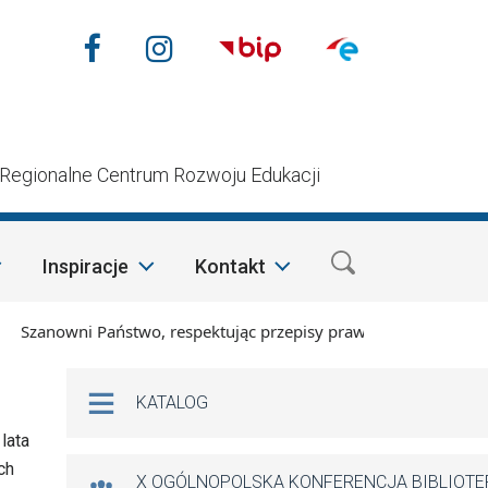
Nasze media społecznościow
Facebook
Instagram
n
Regionalne Centrum Rozwoju Edukacji
Inspiracje
Kontakt
owni Państwo, respektując przepisy prawa i mając na względzi
Na skróty
KATALOG
lata
ch
X OGÓLNOPOLSKA KONFERENCJA BIBLIOT