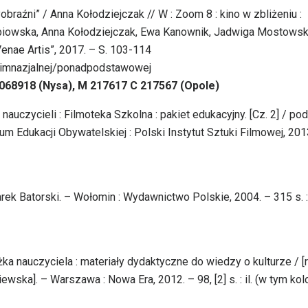
yobraźni” / Anna Kołodziejczak // W : Zoom 8 : kino w zbliżeniu :
ębiowska, Anna Kołodziejczak, Ewa Kanownik, Jadwiga Mostowsk
enae Artis”, 2017. – S. 103-114
dgimnazjalnej/ponadpodstawowej
 068918 (Nysa), M 217617 C 217567 (Opole)
nauczycieli : Filmoteka Szkolna : pakiet edukacyjny. [Cz. 2] / pod
m Edukacji Obywatelskiej : Polski Instytut Sztuki Filmowej, 201
rek Batorski. – Wołomin : Wydawnictwo Polskie, 2004. – 315 s. : 
ążka nauczyciela : materiały dydaktyczne do wiedzy o kulturze / [
ka]. – Warszawa : Nowa Era, 2012. – 98, [2] s. : il. (w tym kolor