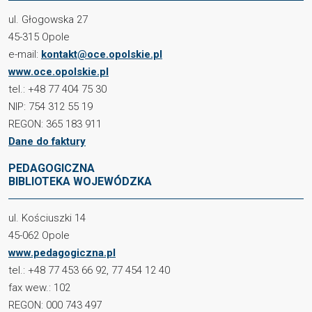
ul. Głogowska 27
45-315 Opole
e-mail:
kontakt@oce.opolskie.pl
www.oce.opolskie.pl
tel.: +48 77 404 75 30
NIP: 754 312 55 19
REGON: 365 183 911
Dane do faktury
PEDAGOGICZNA
BIBLIOTEKA WOJEWÓDZKA
ul. Kościuszki 14
45-062 Opole
www.pedagogiczna.pl
tel.: +48 77 453 66 92, 77 454 12 40
fax wew.: 102
REGON: 000 743 497