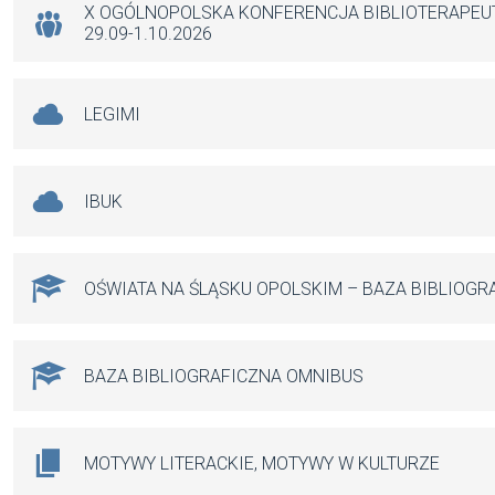
k
p
X OGÓLNOPOLSKA KONFERENCJA BIBLIOTERAPE
29.09-1.10.2026
LEGIMI
IBUK
OŚWIATA NA ŚLĄSKU OPOLSKIM – BAZA BIBLIOGR
BAZA BIBLIOGRAFICZNA OMNIBUS
MOTYWY LITERACKIE, MOTYWY W KULTURZE