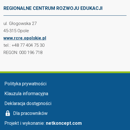
REGIONALNE CENTRUM ROZWOJU EDUKACJI
ul. Głogowska 27
45-315 Opole
www.rcre.opolskie.pl
tel.: +48 77 404 75 30
REGON: 000 196 718
Menu stopka
Polityka prywatności
Klauzula informacyjna
Deklaracja dostępności
Dla pracowników
Projekt i wykonanie:
netkoncept.com