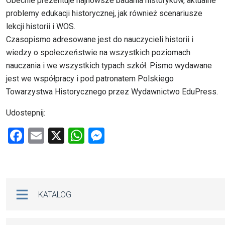
Obecnie prezentuje najnowsze badania historyków, aktualne
problemy edukacji historycznej, jak również scenariusze
lekcji historii i WOS.
Czasopismo adresowane jest do nauczycieli historii i
wiedzy o społeczeństwie na wszystkich poziomach
nauczania i we wszystkich typach szkół. Pismo wydawane
jest we współpracy i pod patronatem Polskiego
Towarzystwa Historycznego przez Wydawnictwo EduPress.
Udostepnij:
F
E
X
W
M
a
m
h
es
ce
ail
at
se
b
s
n
Na skróty
KATALOG
o
A
g
o
p
er