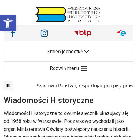
Przejdź do treści
Otwórz pasek narzędzi
Nasze media społecznościowe i inne
Facebook
Instagram
Main Navigation
Zmień jednostkę
Rozwiń menu
Szanowni Państwo, respektując przepisy prawa i
Wiadomości Historyczne
Wiadomości Historyczne to dwumiesięcznik ukazujący się
od 1958 roku w Warszawie. Początkowo wychodził jako
organ Ministerstwa Oświaty poświęcony nauczaniu historii.