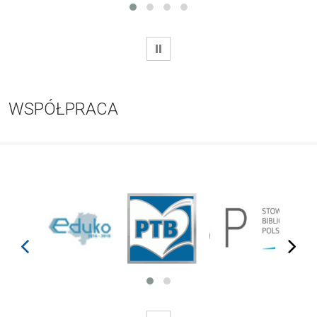
WSTRZYMAJ
WSPÓŁPRACA
prev
next