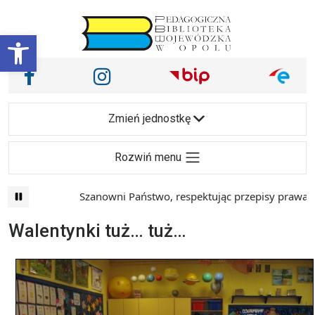
Przejdź do treści
Otwórz pasek narzędzi
Nasze media społecznościowe i inne
Facebook
Instagram
Main Navigation
Zmień jednostkę
Rozwiń menu
Szanowni Państwo, respektując przepisy prawa i maj
Walentynki tuż… tuż…