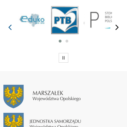
prev
next
WSTRZYMAJ