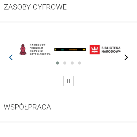
ZASOBY CYFROWE
prev
next
WSTRZYMAJ
WSPÓŁPRACA