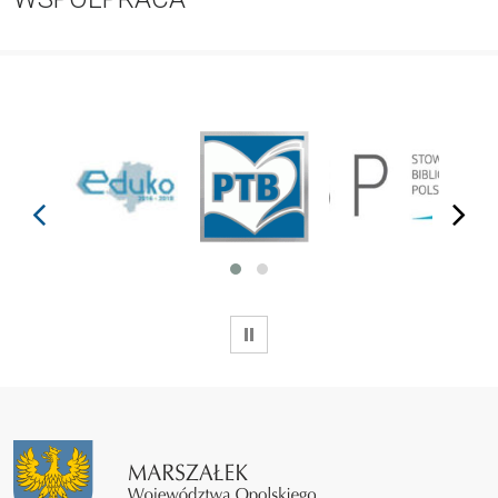
prev
next
WSTRZYMAJ