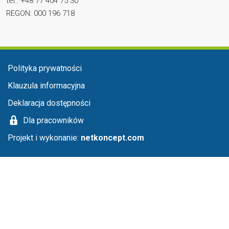
tel.: +48 77 404 75 30
REGON: 000 196 718
Menu stopka
Polityka prywatności
Klauzula informacyjna
Deklaracja dostępności
Dla pracowników
Projekt i wykonanie:
netkoncept.com