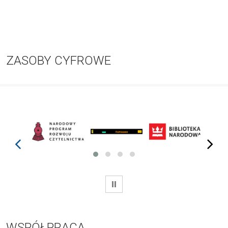
ZASOBY CYFROWE
prev
next
WSTRZYMAJ
WSPÓŁPRACA