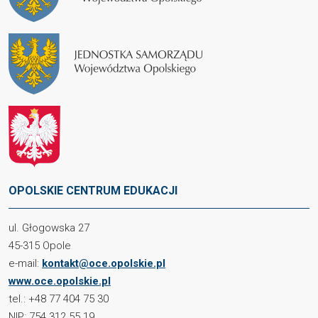
OPOLSKIE CENTRUM EDUKACJI
ul. Głogowska 27
45-315 Opole
e-mail:
kontakt@oce.opolskie.pl
www.oce.opolskie.pl
tel.: +48 77 404 75 30
NIP: 754 312 55 19