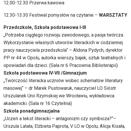
12.00-12.30 Przerwa kawowa
12.30-13.30 Festiwal pomysłów na czytanie –
WARSZTATY
Przedszkole, Szkoła podstawowa I-III
„Potrzeba ciągłego rozwoju zawodowego, a pasja twórcza.
Wykorzystanie własnych utworów literackich w codziennej
pracy nauczyciela przedszkola“ – Aldona Pydych, dyrektor
PP nr 44 w Opolu, autorka wierszy, bajek, sztuk teatralnych i
opowiadań dla dzieci. (Sala nr 6 Pracownia Biblioterapii)
Szkoła podstawowa IV-VII /Gimnazjum
„Twórczość literacka uczniów wobec schematów literatury
masowej“ – dr Marek Pustowaruk, nauczyciel LO Sióstr
Urszulanek Unii Rzymskiej we Wrocławiu, wykładowca
akademicki. (Sala nr 16 Czytelnia)
Szkoła ponadgimnazjalna
„Uczeń a tekst literacki – antagonizm czy symbioza?“–
Urszula Latała, Elżbieta Paprota, V LO w Opolu; Alicja Kisała,