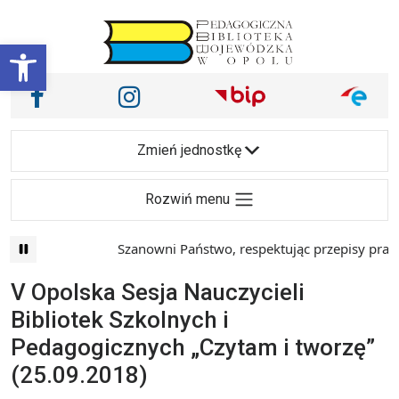
Przejdź do treści
Otwórz pasek narzędzi
Nasze media społecznościowe i inne
Facebook
Instagram
Main Navigation
Zmień jednostkę
Rozwiń menu
Szanowni Państwo, respektując przepisy prawa i
V Opolska Sesja Nauczycieli
Bibliotek Szkolnych i
Pedagogicznych „Czytam i tworzę”
(25.09.2018)