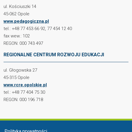
ul. Kościuszki 14
45-062 Opole
www.pedagogiczna.pl
tel.: +48 77 453 66 92, 77 454 12 40
fax wew.: 102
REGON: 000 743 497
REGIONALNE CENTRUM ROZWOJU EDUKACJI
ul. Głogowska 27
45-315 Opole
www.rcre.opolskie.pl
tel.: +48 77 404 75 30
REGON: 000 196 718
Menu stopka
Polityka prywatności