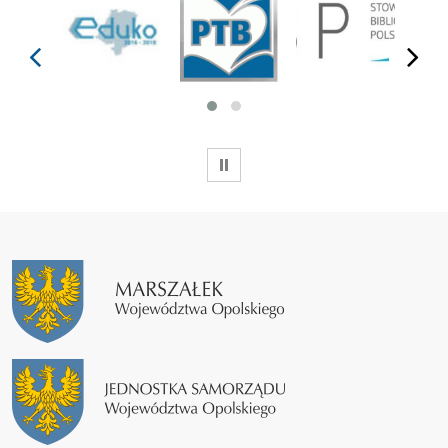
prev
next
WSTRZYMAJ