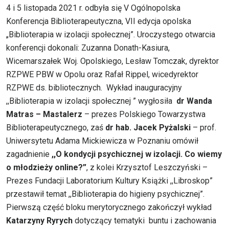
4 i 5 listopada 2021 r. odbyła się V Ogólnopolska
Konferencja Biblioterapeutyczna, VII edycja opolska
„Biblioterapia w izolacji społecznej”. Uroczystego otwarcia
konferencji dokonali: Zuzanna Donath-Kasiura,
Wicemarszałek Woj. Opolskiego, Lesław Tomczak, dyrektor
RZPWE PBW w Opolu oraz Rafał Rippel, wicedyrektor
RZPWE ds. bibliotecznych. Wykład inauguracyjny
,,Biblioterapia w izolacji społecznej ” wygłosiła
dr Wanda
Matras – Mastalerz
– prezes Polskiego Towarzystwa
Biblioterapeutycznego, zaś
dr hab. Jacek Pyżalski
– prof.
Uniwersytetu Adama Mickiewicza w Poznaniu omówił
zagadnienie
,,O kondycji psychicznej w izolacji. Co wiemy
o młodzieży online?”
, z kolei Krzysztof Leszczyński –
Prezes Fundacji Laboratorium Kultury Książki ,,Libroskop”
przestawił temat ,,Biblioterapia do higieny psychicznej”.
Pierwszą część bloku merytorycznego zakończył wykład
Katarzyny Ryrych
dotyczący tematyki buntu i zachowania