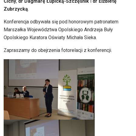
Cichy
,
dr Dagmarę Łupicką-Szczęśnik
i
dr Elżbietę
Zubrzycką
.
Konferencja odbywała się pod honorowym patronatem
Marszałka Województwa Opolskiego Andrzeja Buły
Opolskiego Kuratora Oświaty Michała Sieka.
Zapraszamy do obejrzenia fotorelacji z konferencji.