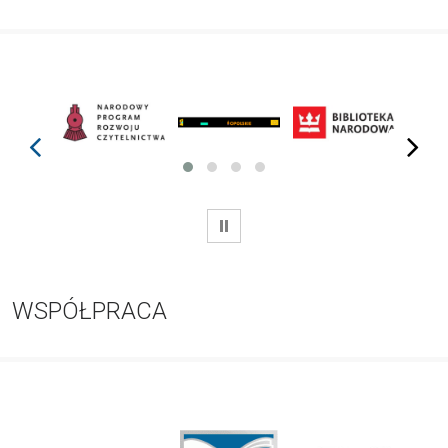
prev
next
WSTRZYMAJ
WSPÓŁPRACA