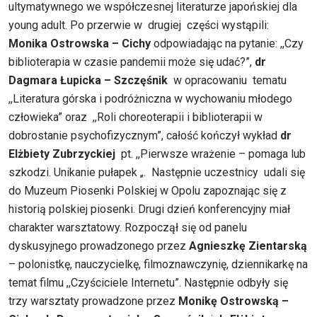
ultymatywnego we współczesnej literaturze japońskiej dla
young adult. Po przerwie w drugiej części wystąpili:
Monika Ostrowska – Cichy
odpowiadając na pytanie: ,,Czy
biblioterapia w czasie pandemii może się udać?”,
dr
Dagmara Łupicka – Szczęśnik
w opracowaniu tematu
,,Literatura górska i podróżniczna w wychowaniu młodego
człowieka” oraz ,,Roli choreoterapii i biblioterapii w
dobrostanie psychofizycznym”, całość kończył wykład
dr
Elżbiety Zubrzyckiej
pt. ,,Pierwsze wrażenie – pomaga lub
szkodzi. Unikanie pułapek „. Następnie uczestnicy udali się
do Muzeum Piosenki Polskiej w Opolu zapoznając się z
historią polskiej piosenki. Drugi dzień konferencyjny miał
charakter warsztatowy. Rozpoczął się od panelu
dyskusyjnego prowadzonego przez
Agnieszkę Zientarską
– polonistkę, nauczycielkę, filmoznawczynię, dziennikarkę na
temat filmu ,,Czyściciele Internetu”. Następnie odbyły się
trzy warsztaty prowadzone przez
Monikę Ostrowską –