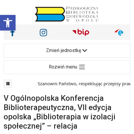
Przejdź do treści
Otwórz pasek narzędzi
Nasze media społecznościowe i inne
Facebook
Instagram
Main Navigation
Zmień jednostkę
Rozwiń menu
Szanowni Państwo, respektując przepisy prawa i mając
V Ogólnopolska Konferencja
Biblioterapeutyczna, VII edycja
opolska „Biblioterapia w izolacji
społecznej” – relacja