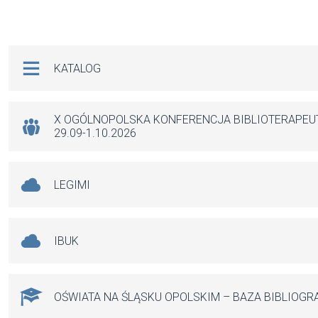
a
m
h
es
ce
ail
at
se
b
s
n
Na skróty
KATALOG
o
A
g
o
p
er
k
p
X OGÓLNOPOLSKA KONFERENCJA BIBLIOTERAPE
29.09-1.10.2026
LEGIMI
IBUK
OŚWIATA NA ŚLĄSKU OPOLSKIM – BAZA BIBLIOGR