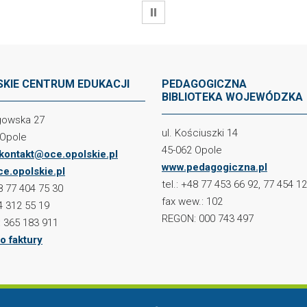
WSTRZYMAJ
KIE CENTRUM EDUKACJI
PEDAGOGICZNA
BIBLIOTEKA WOJEWÓDZKA
ogowska 27
ul. Kościuszki 14
 Opole
45-062 Opole
kontakt@oce.opolskie.pl
www.pedagogiczna.pl
e.opolskie.pl
tel.: +48 77 453 66 92, 77 454 1
48 77 404 75 30
fax wew.: 102
4 312 55 19
REGON: 000 743 497
 365 183 911
o faktury