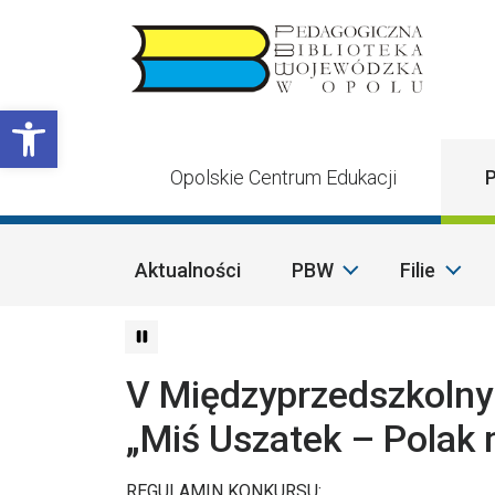
Przejdź do treści
Otwórz pasek narzędzi
Opolskie Centrum Edukacji
P
Aktualności
PBW
Filie
V Międzyprzedszkolny
„Miś Uszatek – Polak 
REGULAMIN KONKURSU: