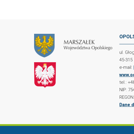
OPOLS
ul. Gł
45-315
e-mail:
www.oc
tel.: +
NIP: 75
REGON:
Dane d