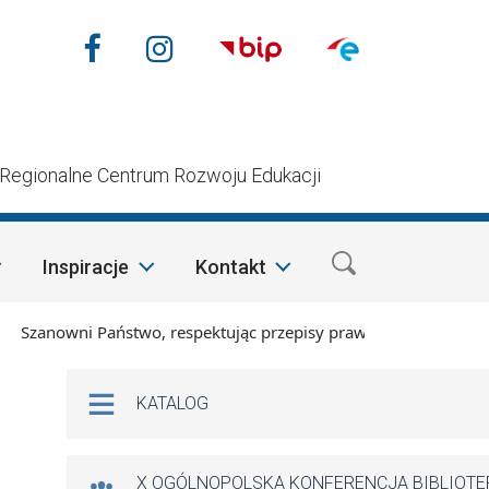
Nasze media społecznościow
Facebook
Instagram
n
Regionalne Centrum Rozwoju Edukacji
Inspiracje
Kontakt
zanowni Państwo, respektując przepisy prawa i mając na wzglę
Na skróty
KATALOG
X OGÓLNOPOLSKA KONFERENCJA BIBLIOT