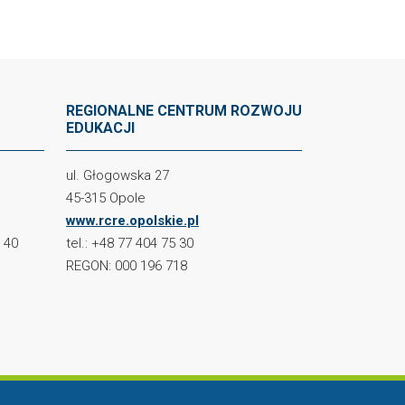
REGIONALNE CENTRUM ROZWOJU
EDUKACJI
ul. Głogowska 27
45-315 Opole
www.rcre.opolskie.pl
2 40
tel.: +48 77 404 75 30
REGON: 000 196 718