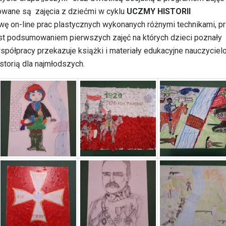
owane są zajęcia z dziećmi w cyklu
UCZMY HISTORII
awę on-line prac plastycznych wykonanych różnymi technikami, p
jest podsumowaniem pierwszych zajęć na których dzieci poznały
współpracy przekazuje książki i materiały edukacyjne nauczyciel
torią dla najmłodszych.