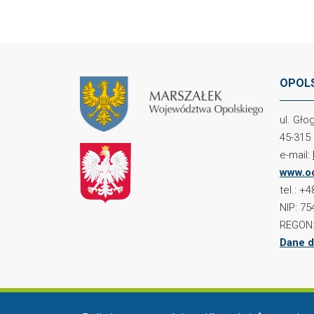
OPOLS
ul. Gł
45-315
e-mail:
www.oc
tel.: +
NIP: 75
REGON:
Dane d