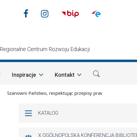
Nasze media społecznościow
Facebook
Instagram
n
Regionalne Centrum Rozwoju Edukacji
Inspiracje
Kontakt
anowni Państwo, respektując przepisy prawa i mając na względ
Na skróty
KATALOG
X OGÓLNOPOLSKA KONFERENCJA BIBLIOT