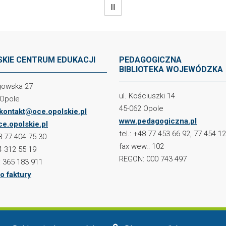
WSTRZYMAJ
KIE CENTRUM EDUKACJI
PEDAGOGICZNA
BIBLIOTEKA WOJEWÓDZKA
ogowska 27
ul. Kościuszki 14
 Opole
45-062 Opole
kontakt@oce.opolskie.pl
www.pedagogiczna.pl
e.opolskie.pl
tel.: +48 77 453 66 92, 77 454 1
48 77 404 75 30
fax wew.: 102
4 312 55 19
REGON: 000 743 497
 365 183 911
o faktury