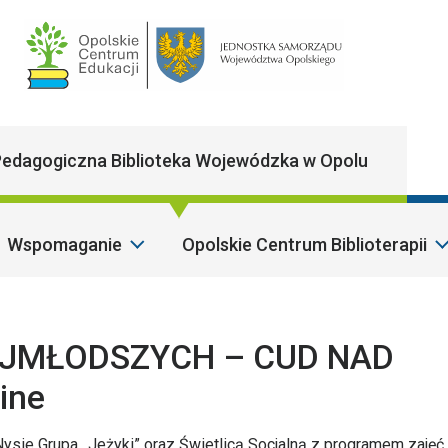
Main Navigatio
edagogiczna Biblioteka Wojewódzka w Opolu
Wspomaganie
Opolskie Centrum Biblioterapii
Sz
AJMŁODSZYCH – CUD NAD
ine
ie Grupa ,,Jeżyki” oraz Świetlicą Socjalną z programem zajęć