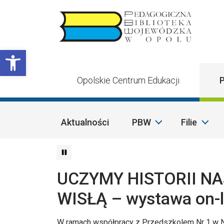
Przejdź do treści
Otwórz pasek narzędzi
Opolskie Centrum Edukacji
P
Aktualności
PBW
Filie
UCZYMY HISTORII N
WISŁĄ – wystawa on-l
W ramach współpracy z Przedszkolem Nr 1 w Nys