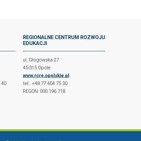
REGIONALNE CENTRUM ROZWOJU
EDUKACJI
ul. Głogowska 27
45-315 Opole
www.rcre.opolskie.pl
2 40
tel.: +48 77 404 75 30
REGON: 000 196 718