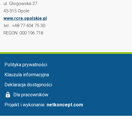
ul. Głogowska 27
45-315 Opole
www.rcre.opolskie.pl
tel.: +48 77 404 75 30
REGON: 000 196 718
Menu stopka
Polityka prywatności
Klauzula informacyjna
Deklaracja dostępności
Dla pracowników
Projekt i wykonanie:
netkoncept.com