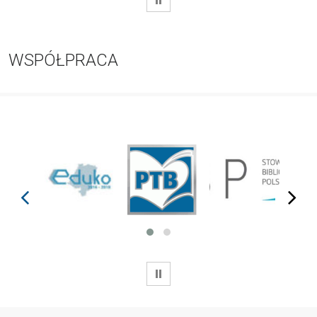
WSPÓŁPRACA
prev
next
WSTRZYMAJ