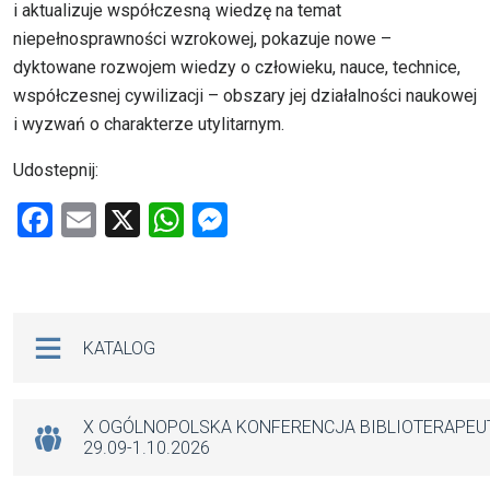
i aktualizuje współczesną wiedzę na temat
niepełnosprawności wzrokowej, pokazuje nowe –
dyktowane rozwojem wiedzy o człowieku, nauce, technice,
współczesnej cywilizacji – obszary jej działalności naukowej
i wyzwań o charakterze utylitarnym.
Udostepnij:
F
E
X
W
M
a
m
h
es
ce
ail
at
se
b
s
n
Na skróty
KATALOG
o
A
g
o
p
er
k
p
X OGÓLNOPOLSKA KONFERENCJA BIBLIOTERAPE
29.09-1.10.2026