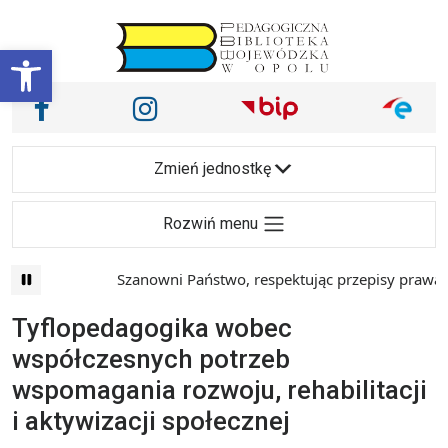
Przejdź do treści
Otwórz pasek narzędzi
Nasze media społecznościowe i inne
Facebook
Instagram
Main Navigation
Zmień jednostkę
Rozwiń menu
Szanowni Państwo, respektując przepisy prawa i 
Tyflopedagogika wobec
współczesnych potrzeb
wspomagania rozwoju, rehabilitacji
i aktywizacji społecznej