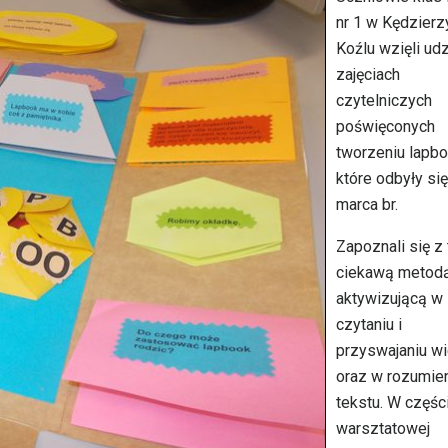
nr 1 w Kędzierz
Koźlu wzięli udz
zajęciach
czytelniczych
poświęconych
tworzeniu lapbo
które odbyły si
marca br.
Zapoznali się z 
ciekawą metod
aktywizującą w
czytaniu i
przyswajaniu w
oraz w rozumie
tekstu. W częśc
warsztatowej