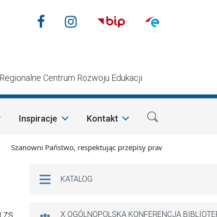
Nasze media społecznościow
Facebook
Instagram
n
Regionalne Centrum Rozwoju Edukacji
Inspiracje
Kontakt
wni Państwo, respektując przepisy prawa i mając na względzie
Na skróty
KATALOG
X OGÓLNOPOLSKA KONFERENCJA BIBLIOT
I ZS