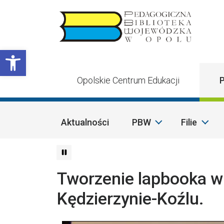
Przejdź do treści
Otwórz pasek narzędzi
Opolskie Centrum Edukacji
P
Aktualności
PBW
Filie
Tworzenie lapbooka w 
Kędzierzynie-Koźlu.