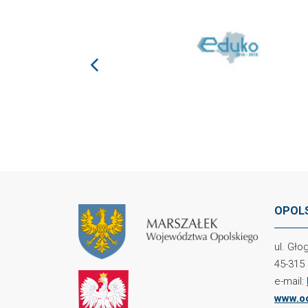
prev
OPOLS
ul. Gł
45-315
e-mail:
www.oc