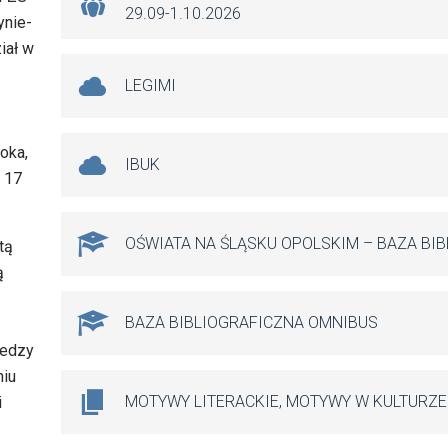
29.09-1.10.2026
ynie-
iał w
LEGIMI
oka,
IBUK
ę 17
OŚWIATA NA ŚLĄSKU OPOLSKIM – BAZA BI
tą
ą
BAZA BIBLIOGRAFICZNA OMNIBUS
iedzy
niu
MOTYWY LITERACKIE, MOTYWY W KULTURZE
i