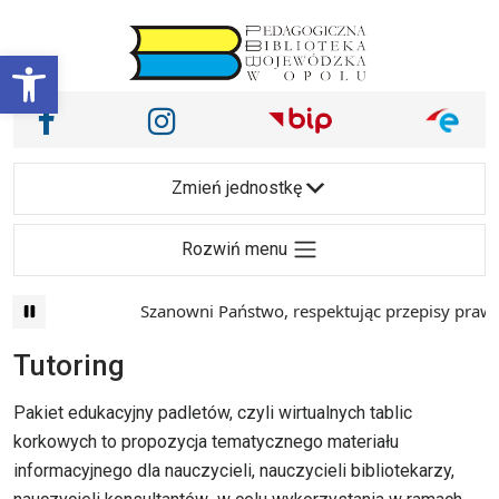
Przejdź do treści
Otwórz pasek narzędzi
Nasze media społecznościowe i inne
Facebook
Instagram
Main Navigation
Zmień jednostkę
Rozwiń menu
Szanowni Państwo, respektując przepisy prawa 
Tutoring
Pakiet edukacyjny padletów, czyli wirtualnych tablic
korkowych to propozycja tematycznego materiału
informacyjnego dla nauczycieli, nauczycieli bibliotekarzy,