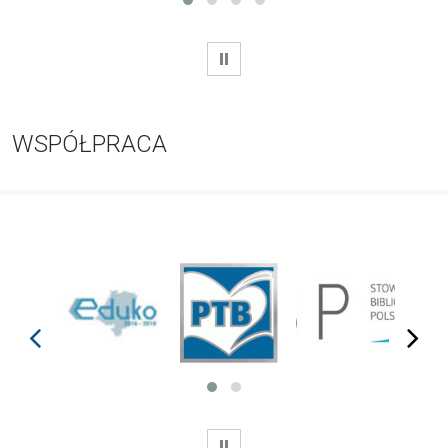
WSTRZYMAJ
WSPÓŁPRACA
prev
next
WSTRZYMAJ