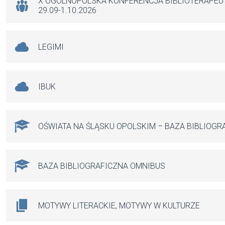
k
p
X OGÓLNOPOLSKA KONFERENCJA BIBLIOTERAPE
29.09-1.10.2026
LEGIMI
IBUK
OŚWIATA NA ŚLĄSKU OPOLSKIM – BAZA BIBLIOGR
BAZA BIBLIOGRAFICZNA OMNIBUS
MOTYWY LITERACKIE, MOTYWY W KULTURZE