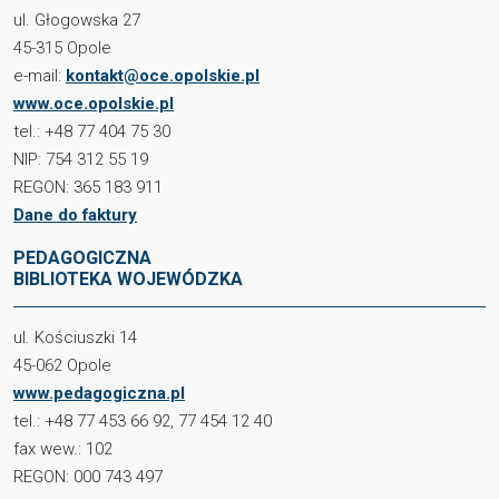
ul. Głogowska 27
45-315 Opole
e-mail:
kontakt@oce.opolskie.pl
www.oce.opolskie.pl
tel.: +48 77 404 75 30
NIP: 754 312 55 19
REGON: 365 183 911
Dane do faktury
PEDAGOGICZNA
BIBLIOTEKA WOJEWÓDZKA
ul. Kościuszki 14
45-062 Opole
www.pedagogiczna.pl
tel.: +48 77 453 66 92, 77 454 12 40
fax wew.: 102
REGON: 000 743 497