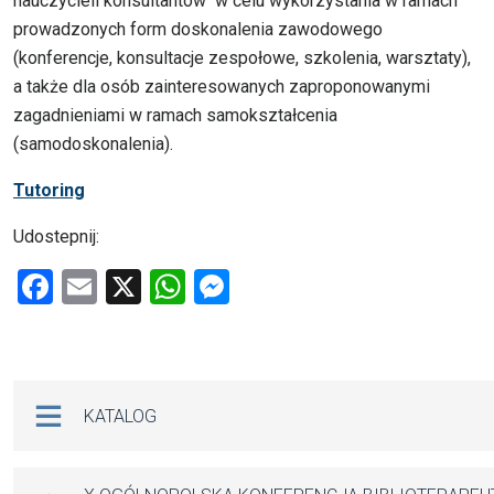
nauczycieli konsultantów w celu wykorzystania w ramach
prowadzonych form doskonalenia zawodowego
(konferencje, konsultacje zespołowe, szkolenia, warsztaty),
a także dla osób zainteresowanych zaproponowanymi
zagadnieniami w ramach samokształcenia
(samodoskonalenia).
Tutoring
Udostepnij:
F
E
X
W
M
a
m
h
es
ce
ail
at
se
b
s
n
Na skróty
KATALOG
o
A
g
o
p
er