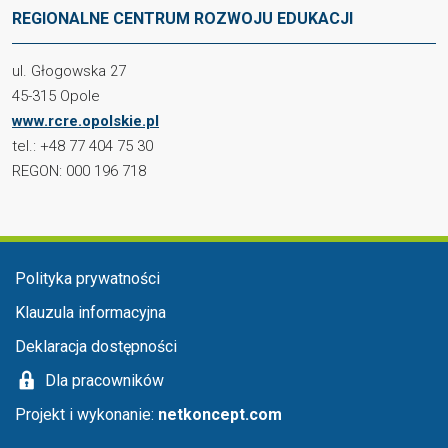
REGIONALNE CENTRUM ROZWOJU EDUKACJI
ul. Głogowska 27
45-315 Opole
www.rcre.opolskie.pl
tel.: +48 77 404 75 30
REGON: 000 196 718
Menu stopka
Polityka prywatności
Klauzula informacyjna
Deklaracja dostępności
Dla pracowników
Projekt i wykonanie:
netkoncept.com