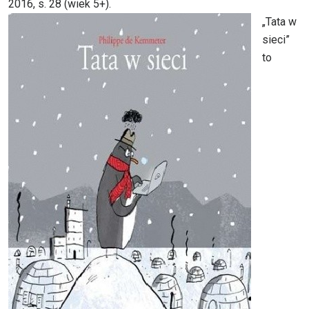
2016, s. 28 (wiek 5+).
„Tata w
sieci”
to