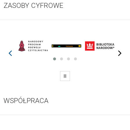
ZASOBY CYFROWE
prev
next
WSTRZYMAJ
WSPÓŁPRACA