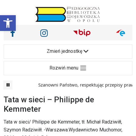
Przejdź do treści
Otwórz pasek narzędzi
Nasze media społecznościowe i inne
Facebook
Instagram
Main Navigation
Zmień jednostkę
Rozwiń menu
Szanowni Państwo, respektując przepisy prawa i
Tata w sieci – Philippe de
Kemmeter
Tata w sieci/ Philippe de Kemmeter, tł. Michał Radziwiłł,
Szymon Radziwiłł. -Warszawa:Wydawnictwo Muchomor,