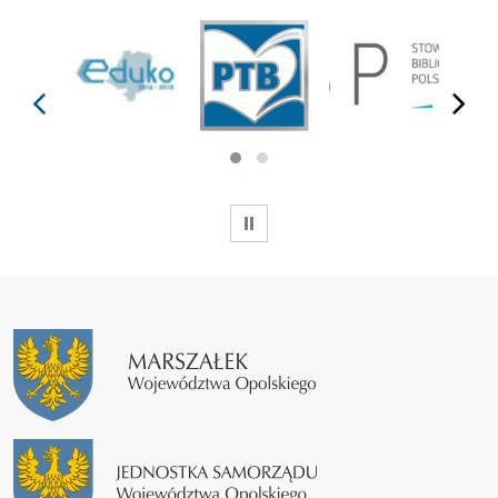
prev
next
WSTRZYMAJ