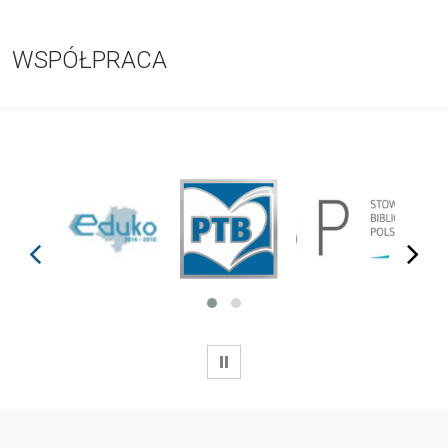
WSPÓŁPRACA
prev
next
WSTRZYMAJ