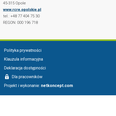
45-315 Opole
www.rcre.opolskie.pl
tel.: +48 77 404 75 30
REGON: 000 196 718
Menu stopka
Polityka prywatności
Klauzula informacyjna
Deklaracja dostępności
Dla pracowników
Projekt i wykonanie:
netkoncept.com