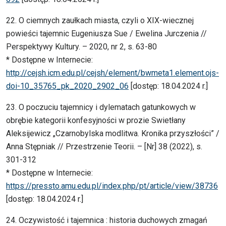
22. O ciemnych zaułkach miasta, czyli o XIX-wiecznej
powieści tajemnic Eugeniusza Sue / Ewelina Jurczenia //
Perspektywy Kultury. – 2020, nr 2, s. 63-80
* Dostępne w Internecie:
http://cejsh.icm.edu.pl/cejsh/element/bwmeta1.element.ojs-
doi-10_35765_pk_2020_2902_06
[dostęp: 18.04.2024 r.]
23. O poczuciu tajemnicy i dylematach gatunkowych w
obrębie kategorii konfesyjności w prozie Swietłany
Aleksijewicz „Czarnobylska modlitwa. Kronika przyszłości” /
Anna Stępniak // Przestrzenie Teorii. – [Nr] 38 (2022), s.
301-312
* Dostępne w Internecie:
https://pressto.amu.edu.pl/index.php/pt/article/view/38736
[dostęp: 18.04.2024 r.]
24. Oczywistość i tajemnica : historia duchowych zmagań