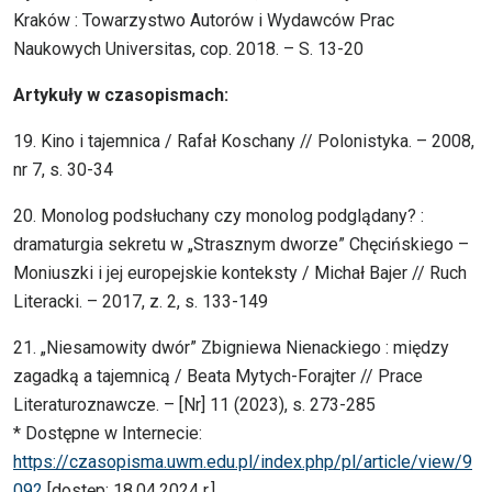
Kraków : Towarzystwo Autorów i Wydawców Prac
Naukowych Universitas, cop. 2018. – S. 13-20
Artykuły w czasopismach:
19. Kino i tajemnica / Rafał Koschany // Polonistyka. – 2008,
nr 7, s. 30-34
20. Monolog podsłuchany czy monolog podglądany? :
dramaturgia sekretu w „Strasznym dworze” Chęcińskiego –
Moniuszki i jej europejskie konteksty / Michał Bajer // Ruch
Literacki. – 2017, z. 2, s. 133-149
21. „Niesamowity dwór” Zbigniewa Nienackiego : między
zagadką a tajemnicą / Beata Mytych-Forajter // Prace
Literaturoznawcze. – [Nr] 11 (2023), s. 273-285
* Dostępne w Internecie:
https://czasopisma.uwm.edu.pl/index.php/pl/article/view/9
092
[dostęp: 18.04.2024 r.]