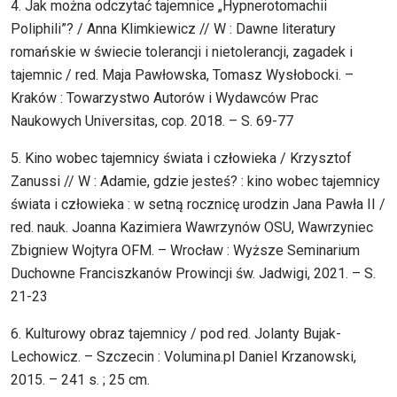
4. Jak można odczytać tajemnice „Hypnerotomachii
Poliphili”? / Anna Klimkiewicz // W : Dawne literatury
romańskie w świecie tolerancji i nietolerancji, zagadek i
tajemnic / red. Maja Pawłowska, Tomasz Wysłobocki. –
Kraków : Towarzystwo Autorów i Wydawców Prac
Naukowych Universitas, cop. 2018. – S. 69-77
5. Kino wobec tajemnicy świata i człowieka / Krzysztof
Zanussi // W : Adamie, gdzie jesteś? : kino wobec tajemnicy
świata i człowieka : w setną rocznicę urodzin Jana Pawła II /
red. nauk. Joanna Kazimiera Wawrzynów OSU, Wawrzyniec
Zbigniew Wojtyra OFM. – Wrocław : Wyższe Seminarium
Duchowne Franciszkanów Prowincji św. Jadwigi, 2021. – S.
21-23
6. Kulturowy obraz tajemnicy / pod red. Jolanty Bujak-
Lechowicz. – Szczecin : Volumina.pl Daniel Krzanowski,
2015. – 241 s. ; 25 cm.