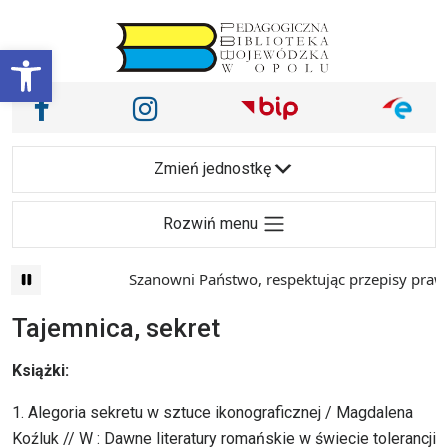
Przejdź do treści
Otwórz pasek narzędzi
Nasze media społecznościowe i inne
Facebook
Instagram
Main Navigation
Zmień jednostkę
Rozwiń menu
Szanowni Państwo, respektując przepisy prawa i m
Tajemnica, sekret
Książki:
1. Alegoria sekretu w sztuce ikonograficznej / Magdalena
Koźluk // W : Dawne literatury romańskie w świecie tolerancji