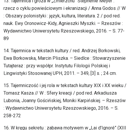
13. Tajemnica i groza w „Zmierzchu” Stephenie Meyer :
rzecz o cyklu powieściowym i ekranizacji / Anna Godos // W
: Obszary polonistyki : język, kultura, literatura. 2 / pod red.
nauk. Ewy Oronowicz-Kidy, Agnieszki Myszki. – Rzeszów :
Wydawnictwo Uniwersytetu Rzeszowskiego, 2016. – S. 77-
89
14. Tajemnica w tekstach kultury / red. Andrzej Borkowski,
Ewa Borkowska, Marcin Pliszka. – Siedlce : Stowarzyszenie
Tutajteraz : przy współpr. Instytutu Filologii Polskiej i
Lingwistyki Stosowanej UPH, 2011. – 349, [3] s. ; 24 cm.
15. Tajemniczość i jej rola w tekstach kultury XIX i XX wieku /
Tomasz Kasza // W : Sfery kreacji / pod red. Arkadiusza
Lubonia, Joanny Gościńskiej, Moniki Karpińskiej. – Rzeszów
: Wydawnictwo Uniwersytetu Rzeszowskiego, 2016. – S.
258-272
16. W kręgu sekretu : zabawa motywem w „Lai d’Ignoré” (XIII