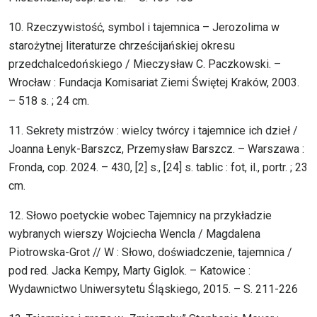
10. Rzeczywistość, symbol i tajemnica – Jerozolima w
starożytnej literaturze chrześcijańskiej okresu
przedchalcedońskiego / Mieczysław C. Paczkowski. –
Wrocław : Fundacja Komisariat Ziemi Świętej Kraków, 2003.
– 518 s. ; 24 cm.
11. Sekrety mistrzów : wielcy twórcy i tajemnice ich dzieł /
Joanna Łenyk-Barszcz, Przemysław Barszcz. – Warszawa :
Fronda, cop. 2024. – 430, [2] s., [24] s. tablic : fot, il., portr. ; 23
cm.
12. Słowo poetyckie wobec Tajemnicy na przykładzie
wybranych wierszy Wojciecha Wencla / Magdalena
Piotrowska-Grot // W : Słowo, doświadczenie, tajemnica /
pod red. Jacka Kempy, Marty Giglok. – Katowice :
Wydawnictwo Uniwersytetu Śląskiego, 2015. – S. 211-226