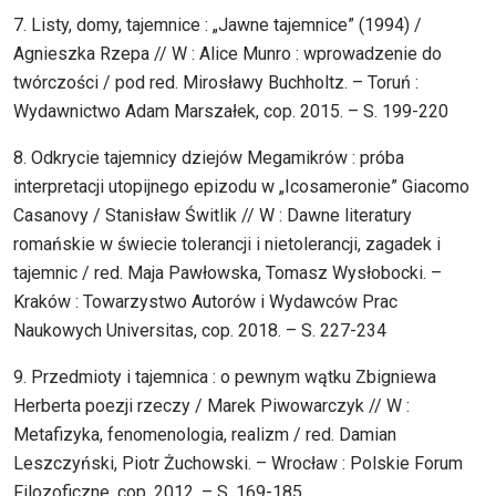
7. Listy, domy, tajemnice : „Jawne tajemnice” (1994) /
Agnieszka Rzepa // W : Alice Munro : wprowadzenie do
twórczości / pod red. Mirosławy Buchholtz. – Toruń :
Wydawnictwo Adam Marszałek, cop. 2015. – S. 199-220
8. Odkrycie tajemnicy dziejów Megamikrów : próba
interpretacji utopijnego epizodu w „Icosameronie” Giacomo
Casanovy / Stanisław Świtlik // W : Dawne literatury
romańskie w świecie tolerancji i nietolerancji, zagadek i
tajemnic / red. Maja Pawłowska, Tomasz Wysłobocki. –
Kraków : Towarzystwo Autorów i Wydawców Prac
Naukowych Universitas, cop. 2018. – S. 227-234
9. Przedmioty i tajemnica : o pewnym wątku Zbigniewa
Herberta poezji rzeczy / Marek Piwowarczyk // W :
Metafizyka, fenomenologia, realizm / red. Damian
Leszczyński, Piotr Żuchowski. – Wrocław : Polskie Forum
Filozoficzne, cop. 2012. – S. 169-185