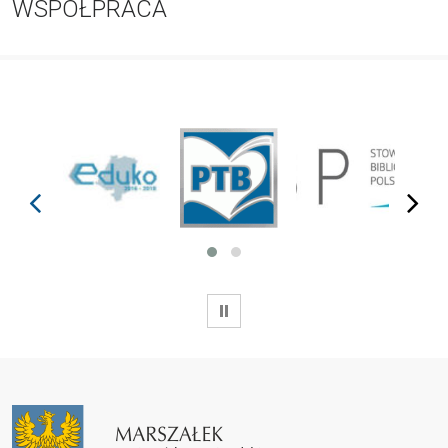
WSPÓŁPRACA
prev
next
WSTRZYMAJ