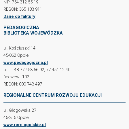
NIP: 754 312 55 19
REGON: 365 183 911
Dane do faktury
PEDAGOGICZNA
BIBLIOTEKA WOJEWÓDZKA
ul. Kościuszki 14
45-062 Opole
www.pedagogiczna.pl
tel.: +48 77 453 66 92, 77 454 12 40
fax wew.: 102
REGON: 000 743 497
REGIONALNE CENTRUM ROZWOJU EDUKACJI
ul. Głogowska 27
45-315 Opole
www.rcre.opolskie.pl