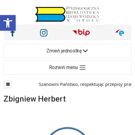
Przejdź do treści
Otwórz pasek narzędzi
Nasze media społecznościowe i inne
Facebook
Instagram
Main Navigation
Zmień jednostkę
Rozwiń menu
Szanowni Państwo, respektując przepisy prawa 
Zbigniew Herbert