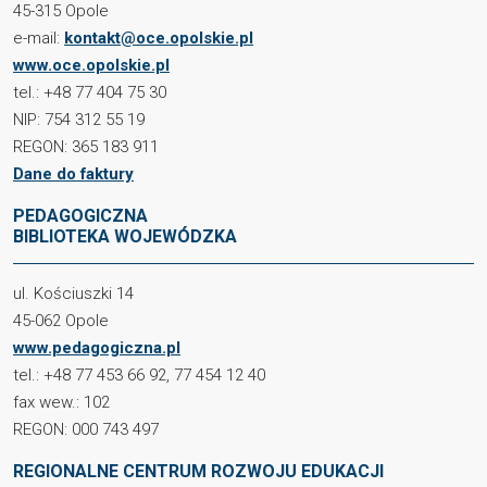
45-315 Opole
e-mail:
kontakt@oce.opolskie.pl
www.oce.opolskie.pl
tel.: +48 77 404 75 30
NIP: 754 312 55 19
REGON: 365 183 911
Dane do faktury
PEDAGOGICZNA
BIBLIOTEKA WOJEWÓDZKA
ul. Kościuszki 14
45-062 Opole
www.pedagogiczna.pl
tel.: +48 77 453 66 92, 77 454 12 40
fax wew.: 102
REGON: 000 743 497
REGIONALNE CENTRUM ROZWOJU EDUKACJI