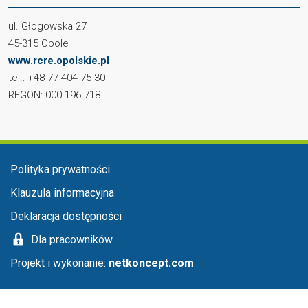
ul. Głogowska 27
45-315 Opole
www.rcre.opolskie.pl
tel.: +48 77 404 75 30
REGON: 000 196 718
Menu stopka
Polityka prywatności
Klauzula informacyjna
Deklaracja dostępności
Dla pracowników
Projekt i wykonanie:
netkoncept.com