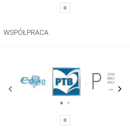
WSTRZYMAJ
WSPÓŁPRACA
prev
next
WSTRZYMAJ