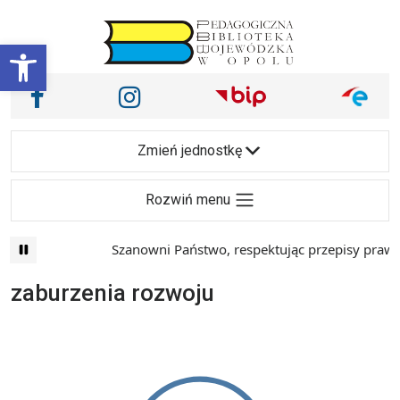
Przejdź do treści
Otwórz pasek narzędzi
Nasze media społecznościowe i inne
Facebook
Instagram
Main Navigation
Zmień jednostkę
Rozwiń menu
Szanowni Państwo, respektując przepisy prawa 
zaburzenia rozwoju