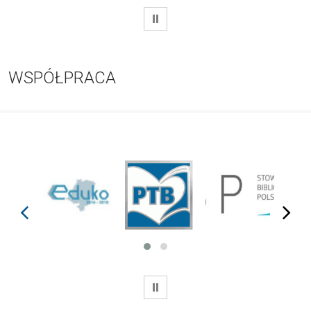
WSTRZYMAJ
WSPÓŁPRACA
prev
next
WSTRZYMAJ