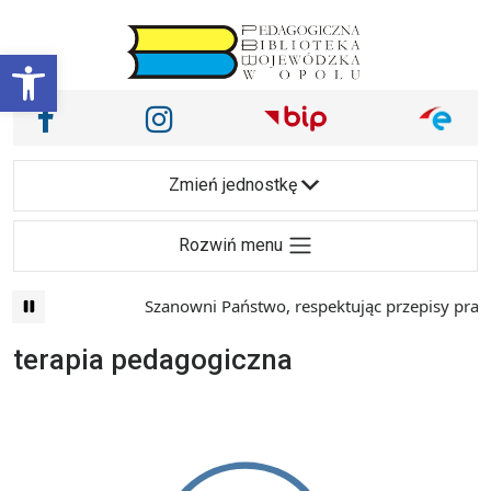
Przejdź do treści
Otwórz pasek narzędzi
Nasze media społecznościowe i inne
Facebook
Instagram
Main Navigation
Zmień jednostkę
Rozwiń menu
Szanowni Państwo, respektując przepisy prawa 
terapia pedagogiczna