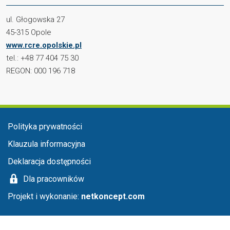
ul. Głogowska 27
45-315 Opole
www.rcre.opolskie.pl
tel.: +48 77 404 75 30
REGON: 000 196 718
Menu stopka
Polityka prywatności
Klauzula informacyjna
Deklaracja dostępności
Dla pracowników
Projekt i wykonanie:
netkoncept.com