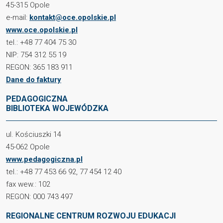
45-315 Opole
e-mail:
kontakt@oce.opolskie.pl
www.oce.opolskie.pl
tel.: +48 77 404 75 30
NIP: 754 312 55 19
REGON: 365 183 911
Dane do faktury
PEDAGOGICZNA
BIBLIOTEKA WOJEWÓDZKA
ul. Kościuszki 14
45-062 Opole
www.pedagogiczna.pl
tel.: +48 77 453 66 92, 77 454 12 40
fax wew.: 102
REGON: 000 743 497
REGIONALNE CENTRUM ROZWOJU EDUKACJI