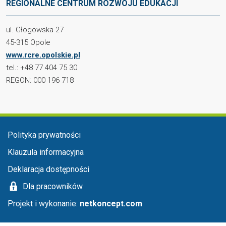
REGIONALNE CENTRUM ROZWOJU EDUKACJI
ul. Głogowska 27
45-315 Opole
www.rcre.opolskie.pl
tel.: +48 77 404 75 30
REGON: 000 196 718
Menu stopka
Polityka prywatności
Klauzula informacyjna
Deklaracja dostępności
Dla pracowników
Projekt i wykonanie:
netkoncept.com