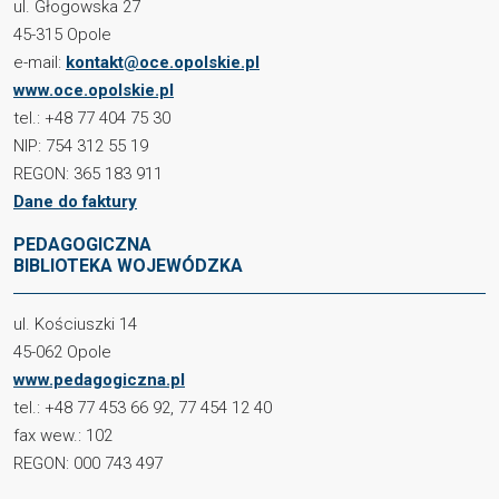
ul. Głogowska 27
45-315 Opole
e-mail:
kontakt@oce.opolskie.pl
www.oce.opolskie.pl
tel.: +48 77 404 75 30
NIP: 754 312 55 19
REGON: 365 183 911
Dane do faktury
PEDAGOGICZNA
BIBLIOTEKA WOJEWÓDZKA
ul. Kościuszki 14
45-062 Opole
www.pedagogiczna.pl
tel.: +48 77 453 66 92, 77 454 12 40
fax wew.: 102
REGON: 000 743 497