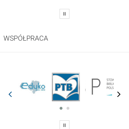
WSTRZYMAJ
WSPÓŁPRACA
prev
next
WSTRZYMAJ