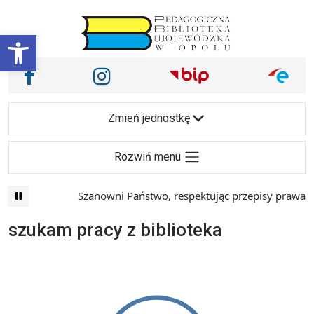
Przejdź do treści
Otwórz pasek narzędzi
Nasze media społecznościowe i inne
Facebook
Instagram
Main Navigation
Zmień jednostkę
Rozwiń menu
Szanowni Państwo, respektując przepisy prawa i 
szukam pracy z biblioteka