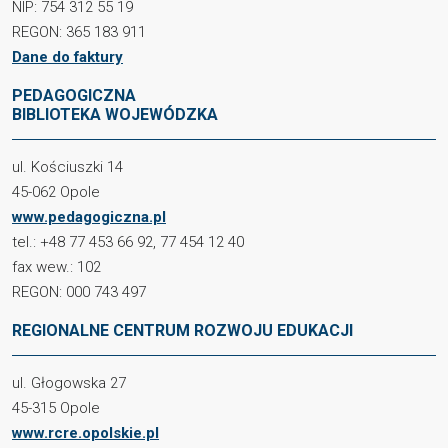
NIP: 754 312 55 19
REGON: 365 183 911
Dane do faktury
PEDAGOGICZNA
BIBLIOTEKA WOJEWÓDZKA
ul. Kościuszki 14
45-062 Opole
www.pedagogiczna.pl
tel.: +48 77 453 66 92, 77 454 12 40
fax wew.: 102
REGON: 000 743 497
REGIONALNE CENTRUM ROZWOJU EDUKACJI
ul. Głogowska 27
45-315 Opole
www.rcre.opolskie.pl