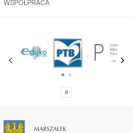
WSPÓŁPRACA
prev
next
WSTRZYMAJ