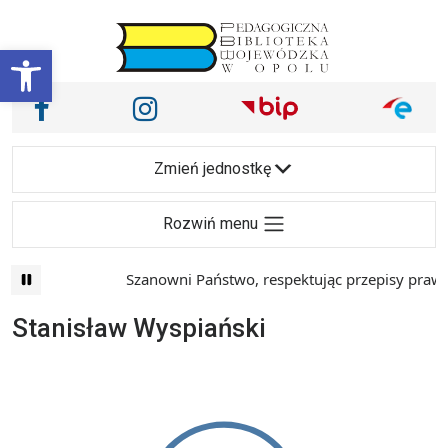
Przejdź do treści
Otwórz pasek narzędzi
Nasze media społecznościowe i inne
Facebook
Instagram
Main Navigation
Zmień jednostkę
Rozwiń menu
Szanowni Państwo, respektując przepisy prawa 
Stanisław Wyspiański