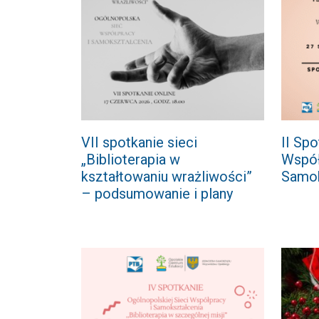
VII spotkanie sieci
II Spo
„Biblioterapia w
Współ
kształtowaniu wrażliwości”
Samok
– podsumowanie i plany