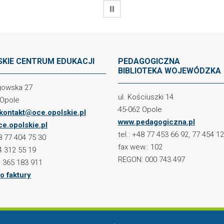
WSTRZYMAJ
KIE CENTRUM EDUKACJI
PEDAGOGICZNA
BIBLIOTEKA WOJEWÓDZKA
ogowska 27
ul. Kościuszki 14
 Opole
45-062 Opole
kontakt@oce.opolskie.pl
www.pedagogiczna.pl
e.opolskie.pl
tel.: +48 77 453 66 92, 77 454 1
48 77 404 75 30
fax wew.: 102
4 312 55 19
REGON: 000 743 497
 365 183 911
o faktury