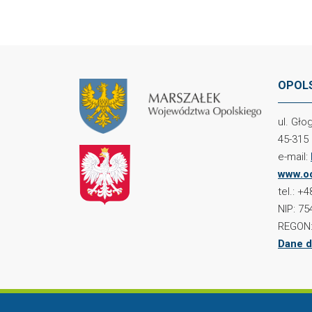
OPOLS
ul. Gł
45-315
e-mail:
www.oc
tel.: +
NIP: 75
REGON:
Dane d