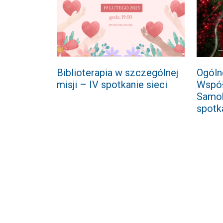
Biblioterapia w szczególnej
Ogóln
misji – IV spotkanie sieci
Współ
Samok
spotk