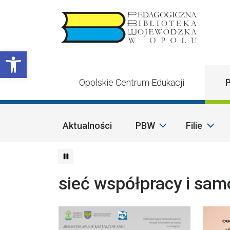
Przejdź do treści
Otwórz pasek narzędzi
Opolskie Centrum Edukacji
P
Aktualności
PBW
Filie
sieć współpracy i sam