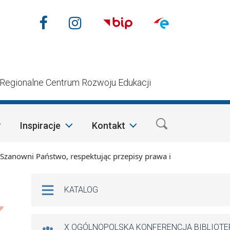
Nasze media społecznościow
Facebook
Instagram
n
Regionalne Centrum Rozwoju Edukacji
Inspiracje
Kontakt
wni Państwo, respektując przepisy prawa i mając na względzie
Na skróty
KATALOG
X OGÓLNOPOLSKA KONFERENCJA BIBLIOT