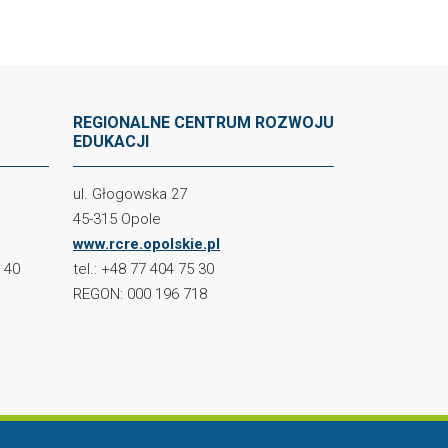
REGIONALNE CENTRUM ROZWOJU
EDUKACJI
ul. Głogowska 27
45-315 Opole
www.rcre.opolskie.pl
2 40
tel.: +48 77 404 75 30
REGON: 000 196 718