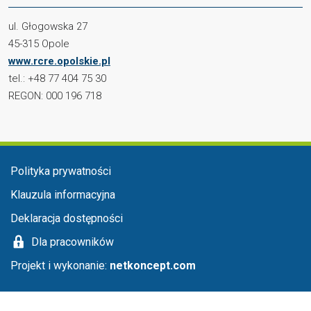
ul. Głogowska 27
45-315 Opole
www.rcre.opolskie.pl
tel.: +48 77 404 75 30
REGON: 000 196 718
Menu stopka
Polityka prywatności
Klauzula informacyjna
Deklaracja dostępności
Dla pracowników
Projekt i wykonanie:
netkoncept.com