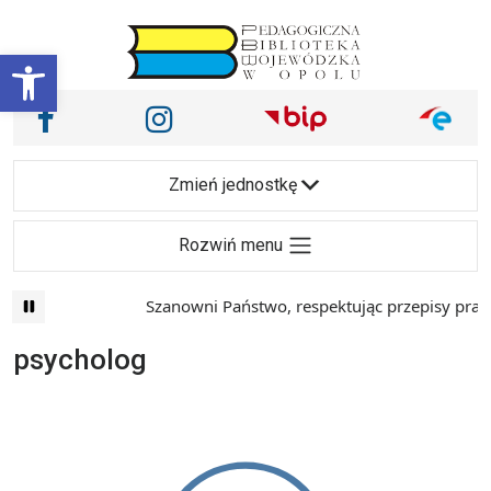
Przejdź do treści
Otwórz pasek narzędzi
Nasze media społecznościowe i inne
Facebook
Instagram
Main Navigation
Zmień jednostkę
Rozwiń menu
Szanowni Państwo, respektując przepisy prawa
psycholog