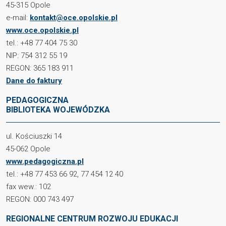
45-315 Opole
e-mail:
kontakt@oce.opolskie.pl
www.oce.opolskie.pl
tel.: +48 77 404 75 30
NIP: 754 312 55 19
REGON: 365 183 911
Dane do faktury
PEDAGOGICZNA
BIBLIOTEKA WOJEWÓDZKA
ul. Kościuszki 14
45-062 Opole
www.pedagogiczna.pl
tel.: +48 77 453 66 92, 77 454 12 40
fax wew.: 102
REGON: 000 743 497
REGIONALNE CENTRUM ROZWOJU EDUKACJI