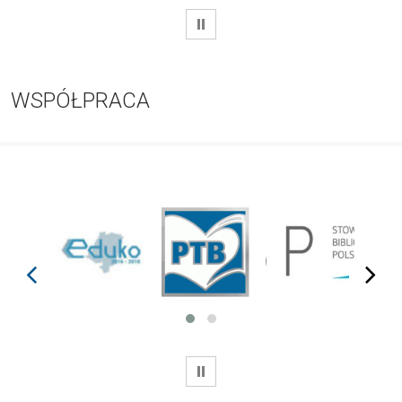
WSTRZYMAJ
WSPÓŁPRACA
prev
next
WSTRZYMAJ