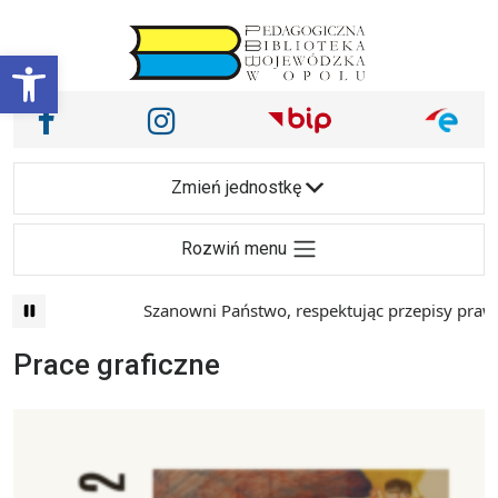
Przejdź do treści
Otwórz pasek narzędzi
Nasze media społecznościowe i inne
Facebook
Instagram
Main Navigation
Zmień jednostkę
Rozwiń menu
Szanowni Państwo, respektując przepisy prawa i
Prace graficzne