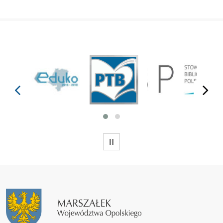
prev
next
WSTRZYMAJ