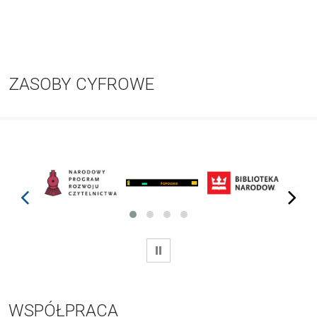
ZASOBY CYFROWE
prev
next
WSTRZYMAJ
WSPÓŁPRACA