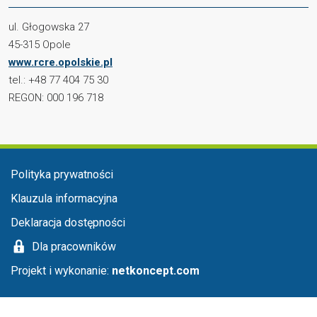
ul. Głogowska 27
45-315 Opole
www.rcre.opolskie.pl
tel.: +48 77 404 75 30
REGON: 000 196 718
Menu stopka
Polityka prywatności
Klauzula informacyjna
Deklaracja dostępności
Dla pracowników
Projekt i wykonanie:
netkoncept.com