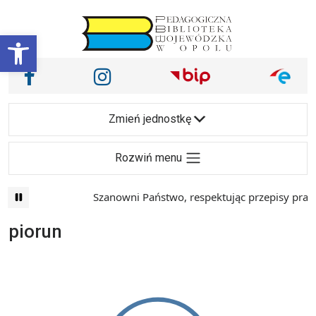
Przejdź do treści
Otwórz pasek narzędzi
Nasze media społecznościowe i inne
Facebook
Instagram
Main Navigation
Zmień jednostkę
Rozwiń menu
Szanowni Państwo, respektując przepisy prawa 
piorun