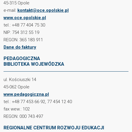
45-315 Opole
e-mail:
kontakt@oce.opolskie.pl
www.oce.opolskie.pl
tel.: +48 77 404 75 30
NIP: 754 312 55 19
REGON: 365 183 911
Dane do faktury
PEDAGOGICZNA
BIBLIOTEKA WOJEWÓDZKA
ul. Kościuszki 14
45-062 Opole
www.pedagogiczna.pl
tel.: +48 77 453 66 92, 77 454 12 40
fax wew.: 102
REGON: 000 743 497
REGIONALNE CENTRUM ROZWOJU EDUKACJI