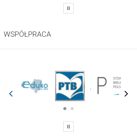
WSTRZYMAJ
WSPÓŁPRACA
prev
next
WSTRZYMAJ