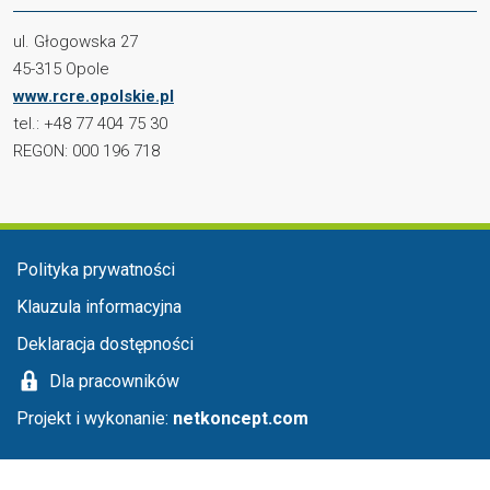
ul. Głogowska 27
45-315 Opole
www.rcre.opolskie.pl
tel.: +48 77 404 75 30
REGON: 000 196 718
Menu stopka
Polityka prywatności
Klauzula informacyjna
Deklaracja dostępności
Dla pracowników
Projekt i wykonanie:
netkoncept.com