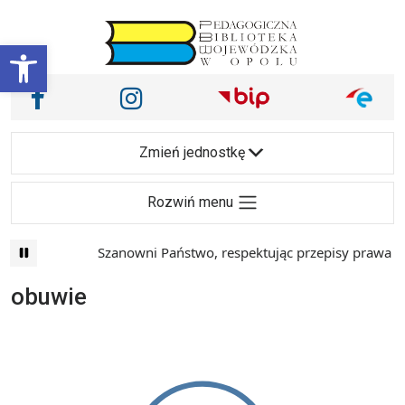
Przejdź do treści
Otwórz pasek narzędzi
Nasze media społecznościowe i inne
Facebook
Instagram
Main Navigation
Zmień jednostkę
Rozwiń menu
Szanowni Państwo, respektując przepisy prawa i m
obuwie