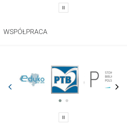
WSTRZYMAJ
WSPÓŁPRACA
prev
next
WSTRZYMAJ