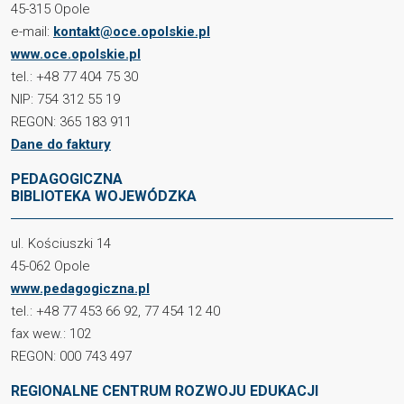
45-315 Opole
e-mail:
kontakt@oce.opolskie.pl
www.oce.opolskie.pl
tel.: +48 77 404 75 30
NIP: 754 312 55 19
REGON: 365 183 911
Dane do faktury
PEDAGOGICZNA
BIBLIOTEKA WOJEWÓDZKA
ul. Kościuszki 14
45-062 Opole
www.pedagogiczna.pl
tel.: +48 77 453 66 92, 77 454 12 40
fax wew.: 102
REGON: 000 743 497
REGIONALNE CENTRUM ROZWOJU EDUKACJI