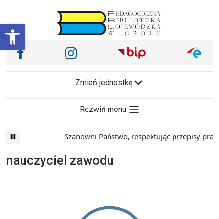
Przejdź do treści
Otwórz pasek narzędzi
Nasze media społecznościowe i inne
Facebook
Instagram
Main Navigation
Zmień jednostkę
Rozwiń menu
Szanowni Państwo, respektując przepisy prawa 
nauczyciel zawodu