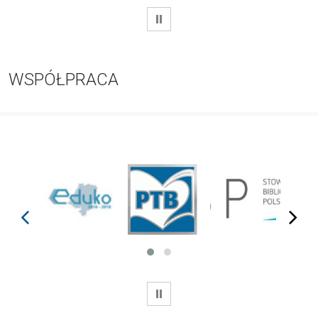
WSTRZYMAJ
WSPÓŁPRACA
prev
next
WSTRZYMAJ