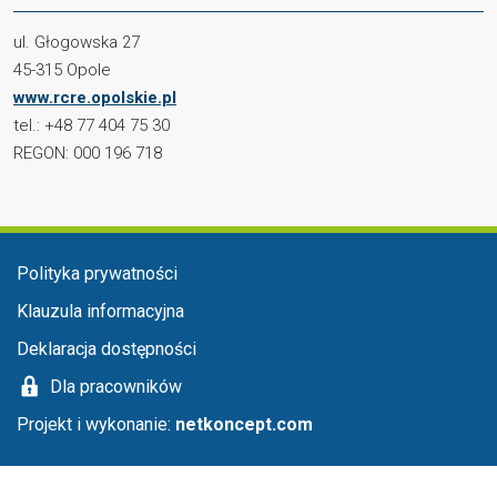
ul. Głogowska 27
45-315 Opole
www.rcre.opolskie.pl
tel.: +48 77 404 75 30
REGON: 000 196 718
Menu stopka
Polityka prywatności
Klauzula informacyjna
Deklaracja dostępności
Dla pracowników
Projekt i wykonanie:
netkoncept.com