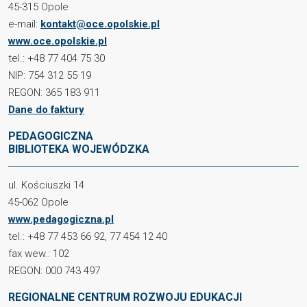
45-315 Opole
e-mail:
kontakt@oce.opolskie.pl
www.oce.opolskie.pl
tel.: +48 77 404 75 30
NIP: 754 312 55 19
REGON: 365 183 911
Dane do faktury
PEDAGOGICZNA
BIBLIOTEKA WOJEWÓDZKA
ul. Kościuszki 14
45-062 Opole
www.pedagogiczna.pl
tel.: +48 77 453 66 92, 77 454 12 40
fax wew.: 102
REGON: 000 743 497
REGIONALNE CENTRUM ROZWOJU EDUKACJI