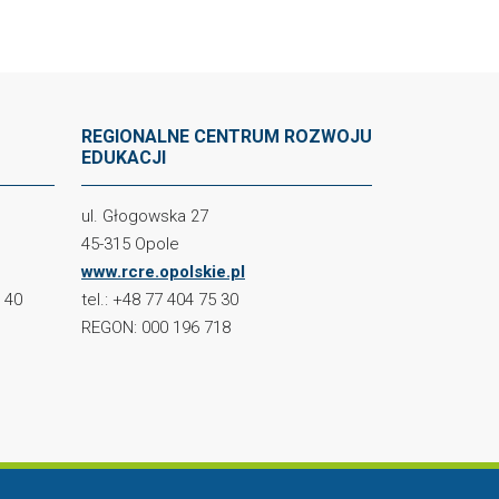
REGIONALNE CENTRUM ROZWOJU
EDUKACJI
ul. Głogowska 27
45-315 Opole
www.rcre.opolskie.pl
2 40
tel.: +48 77 404 75 30
REGON: 000 196 718