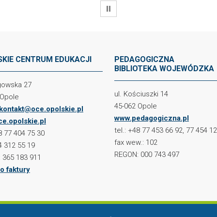
WSTRZYMAJ
KIE CENTRUM EDUKACJI
PEDAGOGICZNA
BIBLIOTEKA WOJEWÓDZKA
ogowska 27
ul. Kościuszki 14
 Opole
45-062 Opole
kontakt@oce.opolskie.pl
www.pedagogiczna.pl
e.opolskie.pl
tel.: +48 77 453 66 92, 77 454 1
48 77 404 75 30
fax wew.: 102
4 312 55 19
REGON: 000 743 497
 365 183 911
o faktury