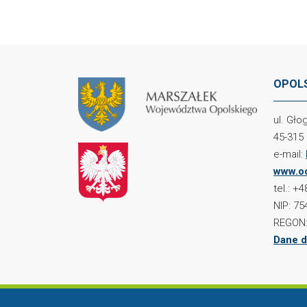
OPOLS
ul. Gł
45-315
e-mail:
www.oc
tel.: +
NIP: 75
REGON:
Dane d