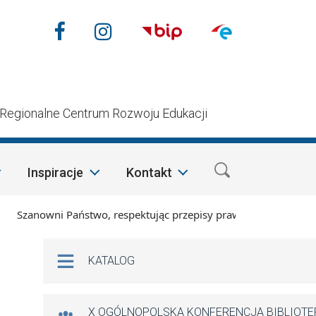
Nasze media społecznościow
Facebook
Instagram
n
Regionalne Centrum Rozwoju Edukacji
Inspiracje
Kontakt
zanowni Państwo, respektując przepisy prawa i mając na wzglę
Na skróty
KATALOG
X OGÓLNOPOLSKA KONFERENCJA BIBLIOT