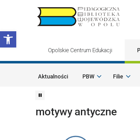
Przejdź do treści
Otwórz pasek narzędzi
Opolskie Centrum Edukacji
P
Aktualności
PBW
Filie
motywy antyczne