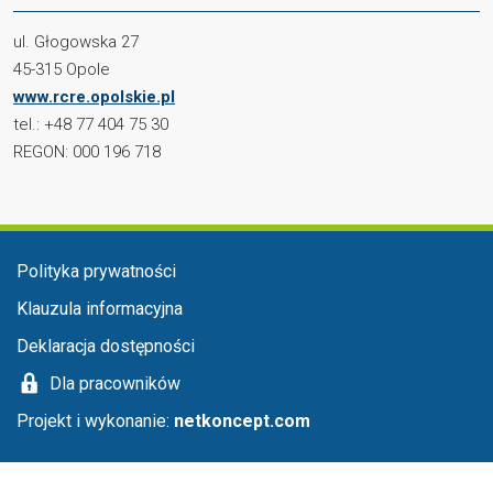
ul. Głogowska 27
45-315 Opole
www.rcre.opolskie.pl
tel.: +48 77 404 75 30
REGON: 000 196 718
Menu stopka
Polityka prywatności
Klauzula informacyjna
Deklaracja dostępności
Dla pracowników
Projekt i wykonanie:
netkoncept.com