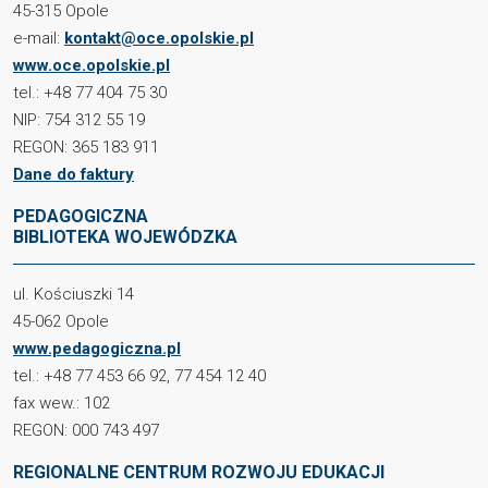
45-315 Opole
e-mail:
kontakt@oce.opolskie.pl
www.oce.opolskie.pl
tel.: +48 77 404 75 30
NIP: 754 312 55 19
REGON: 365 183 911
Dane do faktury
PEDAGOGICZNA
BIBLIOTEKA WOJEWÓDZKA
ul. Kościuszki 14
45-062 Opole
www.pedagogiczna.pl
tel.: +48 77 453 66 92, 77 454 12 40
fax wew.: 102
REGON: 000 743 497
REGIONALNE CENTRUM ROZWOJU EDUKACJI