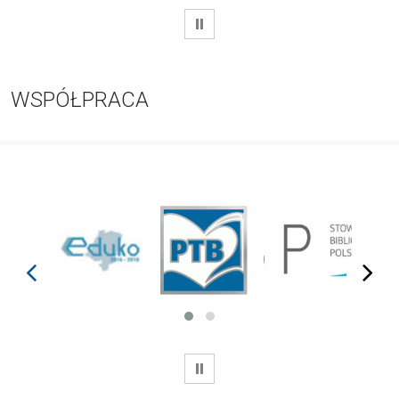
WSTRZYMAJ
WSPÓŁPRACA
prev
next
WSTRZYMAJ