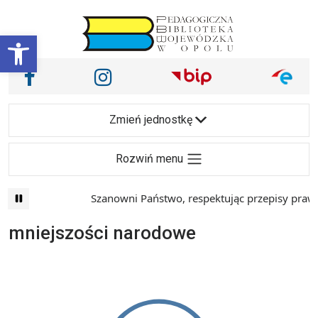
Przejdź do treści
Otwórz pasek narzędzi
Nasze media społecznościowe i inne
Facebook
Instagram
Main Navigation
Zmień jednostkę
Rozwiń menu
Szanowni Państwo, respektując przepisy prawa 
mniejszości narodowe